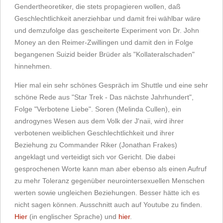
Gendertheoretiker, die stets propagieren wollen, daß
Geschlechtlichkeit anerziehbar und damit frei wählbar wäre
und demzufolge das gescheiterte Experiment von Dr. John
Money an den Reimer-Zwillingen und damit den in Folge
begangenen Suizid beider Brüder als "Kollateralschaden"
hinnehmen.
Hier mal ein sehr schönes Gespräch im Shuttle und eine sehr
schöne Rede aus "Star Trek - Das nächste Jahrhundert",
Folge "Verbotene Liebe". Soren (Melinda Cullen), ein
androgynes Wesen aus dem Volk der J'naii, wird ihrer
verbotenen weiblichen Geschlechtlichkeit und ihrer
Beziehung zu Commander Riker (Jonathan Frakes)
angeklagt und verteidigt sich vor Gericht. Die dabei
gesprochenen Worte kann man aber ebenso als einen Aufruf
zu mehr Toleranz gegenüber neurointersexuellen Menschen
werten sowie ungleichen Beziehungen. Besser hätte ich es
nicht sagen können. Ausschnitt auch auf Youtube zu finden.
Hier
(in englischer Sprache) und
hier
.