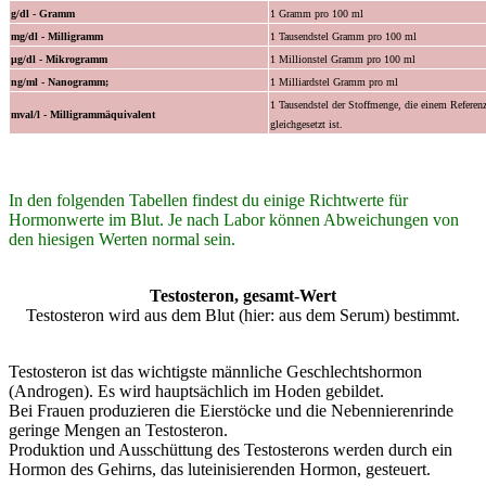
g/dl - Gramm
1 Gramm pro 100 ml
mg/dl - Milligramm
1 Tausendstel Gramm pro 100 ml
µg/dl - Mikrogramm
1 Millionstel Gramm pro 100 ml
ng/ml - Nanogramm;
1 Milliardstel Gramm pro ml
1 Tausendstel der Stoffmenge, die einem Referen
mval/l - Milligrammäquivalent
gleichgesetzt ist.
In den folgenden Tabellen findest du einige Richtwerte für
Hormonwerte im Blut. Je nach Labor können Abweichungen von
den hiesigen Werten normal sein.
Testosteron, gesamt-Wert
Testosteron wird aus dem Blut (hier: aus dem Serum) bestimmt.
Testosteron ist das wichtigste männliche Geschlechtshormon
(Androgen). Es wird hauptsächlich im Hoden gebildet.
Bei Frauen produzieren die Eierstöcke und die Nebennierenrinde
geringe Mengen an Testosteron.
Produktion und Ausschüttung des Testosterons werden durch ein
Hormon des Gehirns, das luteinisierenden Hormon, gesteuert.