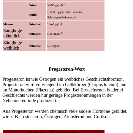
>
Östron
50-80 pg/ml
1,3-20,3 pg/ml (abh. von der
Östriol
Schwangerschaftswoche)
Männer
Östradiol
15-40 pg/ml
Säuglinge
>
Östradiol
5-35 pg/ml
männlich
Säuglinge
Östradiol
5-55 pg/ml
weiblich
Progesteron-Wert
Progesteron ist wie Östrogen ein weibliches Geschlechtshormon.
Progesteron wird vorwiegend im Gelbkörper (Corpus luteum) und
im Mutterkuchen (Plazenta) gebildet. Bei Erwachsenen beiderlei
Geschlechts werden nur geringe Progesteronmengen in der
Nebennierenrinde produziert.
Aus Progesteron werden chemisch viele andere Hormone gebildet,
wie z. B. Testosteron, Östrogen, Aldosteron und Cortisol.
Referenz- / Normalwerte