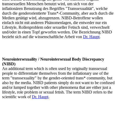
transsexuellen Menschen benutzt wird, um sich von der
inflationären Benutzung des Begriffes "Transsexualität", welche
durch die genderorientierte Trans*-Community, aber auch durch die
Medien getätigt wird, abzugrenzen. NIBD-Betroffene wollen
einfach nicht mit anderen Phänomenlagen, die entweder nur ein
Lifestyle, Rollenproblem oder sexueller Fetisch sind, verwechselt
und/oder in einen Topf geworfen werden. Die Bezeichnung NIBD
bezieht sich auf die wissenschaftliche Arbeit von
Dr. Haupt
.
Neurointersexuality / Neurointersexual Body Discrepancy
(NIBD)
An additional term which is often used by originally transsexual
people to differentiate themselves from the inflationary use of the
term "transsexuality" by the gender-oriented trans* community, but
also by the media. NIBD patients simply do not want to be confused
and/or lumped together with other phenomena that are either just a
lifestyle, role problem or sexual fetish. The term NIBD refers to the
scientific work of
Dr. Haupt
.