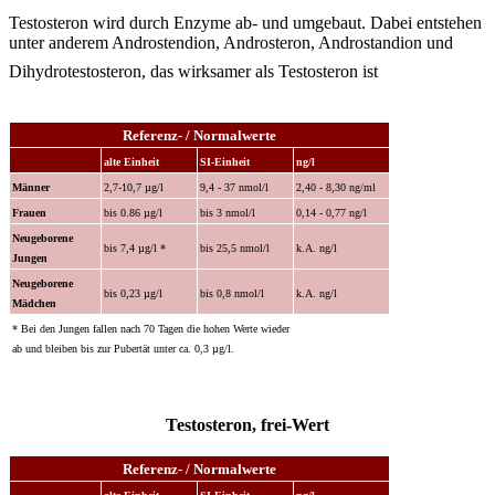
Testosteron wird durch Enzyme ab- und umgebaut. Dabei entstehen
unter anderem Androstendion, Androsteron, Androstandion und
Dihydrotestosteron, das wirksamer als Testosteron ist
Referenz- / Normalwerte
alte Einheit
SI-Einheit
ng/l
Männer
2,7-10,7 µg/l
9,4 - 37 nmol/l
2,40 - 8,30 ng/ml
Frauen
bis 0.86 µg/l
bis 3 nmol/l
0,14 - 0,77 ng/l
Neugeborene
bis 7,4 µg/l *
bis 25,5 nmol/l
k.A. ng/l
Jungen
Neugeborene
bis 0,23 µg/l
bis 0,8 nmol/l
k.A. ng/l
Mädchen
* Bei den Jungen fallen nach 70 Tagen die hohen Werte wieder
ab und bleiben bis zur Pubertät unter ca. 0,3 µg/l.
Testosteron, frei-Wert
Referenz- / Normalwerte