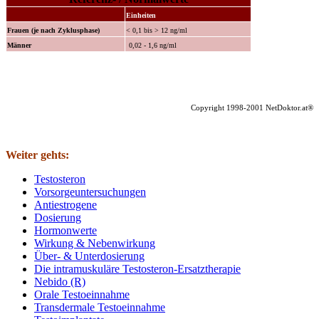
Einheiten
Frauen (je nach Zyklusphase)
< 0,1 bis > 12 ng/ml
Männer
0,02 - 1,6 ng/ml
Copyright 1998-2001 NetDoktor.at®
Weiter gehts:
Testosteron
Vorsorgeuntersuchungen
Antiestrogene
Dosierung
Hormonwerte
Wirkung & Nebenwirkung
Über- & Unterdosierung
Die intramuskuläre Testosteron-Ersatztherapie
Nebido (R)
Orale Testoeinnahme
Transdermale Testoeinnahme