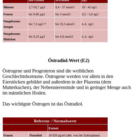
alte Einheit
SI-Einheit
ng/l
Männer
2,7-10,7 µg/l
9,4 - 37 nmol/l
10 - 45 ng/l
Frauen
bis 0.86 µg/l
bis 3 nmol/l
0,2 - 3,0 ng/l
Neugeborene
bis 7,4 µg/l *
bis 25,5 nmol/l
k.A. ng/l
Jungen
Neugeborene
bis 0,23 µg/l
bis 0,8 nmol/l
k.A. ng/l
Mädchen
Östradiol-Wert (E2)
Östrogene und Progesteron sind die weiblichen
Geschlechtshormone. Östrogene werden vor allem in den
Eierstöcken gebildet und außerdem in der Plazenta (dem
Mutterkuchen), der Nebennierenrinde und in geringer Menge auch
im männlichen Hoden.
Das wichtigste Östrogen ist das Östradiol.
Referenz- / Normalwerte
;
Einheit
Frauen
Östradiol
10-320 pg/ml (abh. von der Zyklusphase)