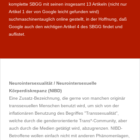
komplette SBGG mit seinen insgesamt 13 Artikeln (nicht nur
Artikel 1 der von Google leicht gefunden wird)
suchmaschinentauglich online gestellt, in der Hoffnung, daß
Google auch den wichtigen Artikel 4 des SBGG findet und
auflistet.
Neurointersexualität / Neurointersexuelle
Körperdiskrepanz (NIBD)
Eine Zusatz-Bezeichnung, die gerne von manchen originär
transsexuellen Menschen benutzt wird, um sich von der
inflationären Benutzung des Begriffes "Transsexualität",
welche durch die genderorientierte Trans*-Community, aber
auch durch die Medien getätigt wird, abzugrenzen. NIBD-
Betroffene wollen einfach nicht mit anderen Phänomenlagen,