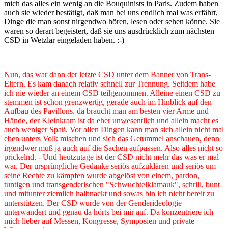
mich das alles ein wenig an die Bouquinists in Paris. Zudem haben
auch sie wieder bestätigt, daß man bei uns endlich mal was erfährt,
Dinge die man sonst nirgendwo hören, lesen oder sehen könne. Sie
waren so derart begeistert, daß sie uns ausdrücklich zum nächsten
CSD in Wetzlar eingeladen haben. :-)
Nun, das war dann der letzte CSD unter dem Banner von Trans-
Eltern. Es kam danach relativ schnell zur Trennung. Seitdem habe
ich nie wieder an einem CSD teilgenommen. Alleine einen CSD zu
stemmen ist schon grenzwertig, gerade auch im Hinblick auf den
Aufbau des Pavillons, da braucht man am besten vier Arme und
Hände, der Kleinkram ist da eher unwesentlich und allein macht es
auch weniger Spaß. Vor allen Dingen kann man sich allein nicht mal
eben unters Volk mischen und sich das Getummel anschauen, denn
irgendwer muß ja auch auf die Sachen aufpassen. Also alles nicht so
prickelnd. - Und heutzutage ist der CSD nicht mehr das was er mal
war. Der ursprüngliche Gedanke seriös aufzuklären und seriös um
seine Rechte zu kämpfen wurde abgelöst von einem, pardon,
tuntigen und transgenderischen "Schwuchtelklamauk", schrill, bunt
und mitunter ziemlich halbnackt und sowas bin ich nicht bereit zu
unterstützen. Der CSD wurde von der Genderideologie
unterwandert und genau da hörts bei mir auf. Da konzentriere ich
mich lieber auf Messen, Kongresse, Symposien und private