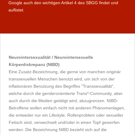
Google auch den wichtigen Artikel 4 des SBGG findet und
auflistet.
Neurointersexualität / Neurointersexuelle
Körperdiskrepanz (NIBD)
Eine Zusatz-Bezeichnung, die gerne von manchen originär
transsexuellen Menschen benutzt wird, um sich von der
inflationären Benutzung des Begriffes "Transsexualität",
welche durch die genderorientierte Trans*-Community, aber
auch durch die Medien getätigt wird, abzugrenzen. NIBD-
Betroffene wollen einfach nicht mit anderen Phänomenlagen,
die entweder nur ein Lifestyle, Rollenproblem oder sexueller
Fetisch sind, verwechselt und/oder in einen Topf geworfen
werden. Die Bezeichnung NIBD bezieht sich auf die