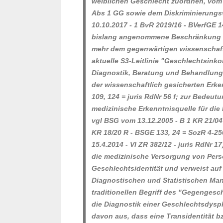
weiblichen Geschlecht zuordnen, vom a
Abs 1 GG sowie dem Diskriminierungsv
10.10.2017 - 1 BvR 2019/16 - BVerfGE 14
bislang angenommene Beschränkung au
mehr dem gegenwärtigen wissenschaftli
aktuelle S3-Leitlinie "Geschlechtsin
Diagnostik, Beratung und Behandlun
der wissenschaftlich gesicherten Erke
109, 124 = juris RdNr 56 f; zur Bedeut
medizinische Erkenntnisquelle für d
vgl BSG vom 13.12.2005 - B 1 KR 21/04
KR 18/20 R - BSGE 133, 24 = SozR 4-25
15.4.2014 - VI ZR 382/12 - juris RdNr 17
die medizinische Versorgung von Pers
Geschlechtsidentität und verweist auf 
Diagnostischen und Statistischen Ma
traditionellen Begriff des "Gegengesc
die Diagnostik einer Geschlechtsdysp
davon aus, dass eine Transidentität 