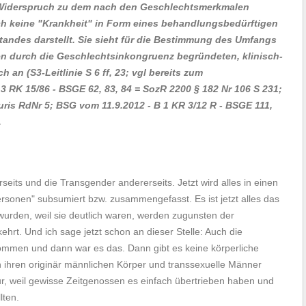
 Widerspruch zu dem nach den Geschlechtsmerkmalen
ch keine "Krankheit" in Form eines behandlungsbedürftigen
tandes darstellt. Sie sieht für die Bestimmung des Umfangs
en durch die Geschlechtsinkongruenz begründeten, klinisch-
ich an
(S3-Leitlinie S 6 ff, 23; vgl bereits zum
 RK 15/86 - BSGE 62, 83, 84 = SozR 2200 § 182 Nr 106 S 231;
uris RdNr 5; BSG vom 11.9.2012 - B 1 KR 3/12 R - BSGE 111,
.
seits und die Transgender andererseits. Jetzt wird alles in einen
rsonen" subsumiert bzw. zusammengefasst. Es ist jetzt alles das
wurden, weil sie deutlich waren, werden zugunsten der
hrt. Und ich sage jetzt schon an dieser Stelle: Auch die
men und dann war es das. Dann gibt es keine körperliche
n ihren originär männlichen Körper und transsexuelle Männer
nur, weil gewisse Zeitgenossen es einfach übertrieben haben und
lten.