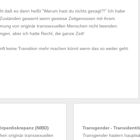
cht daß es dann heißt "Warum hast du nichts gesagt?!" Ich habe
n Zuständen gewarnt wenn gewisse Zeitgenossen mit ihrem
hmung von originär transsexuellen Menschen nicht beenden.
gen, aber ich hatte Recht, die ganze Zeit!
unft keine Transition mehr machen könnt wenn das so weiter geht.
Körperdiskrepanz (NIBD)
Transgender - Transidentit
en originär transsexuellen
Transgender
hadern hauptsäc