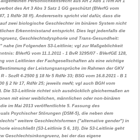
llgemeinen Persönlichkeitsrecht aus Art 2 Abs 1 iVm Art 1
erbot des Art 3 Abs 3 Satz 1 GG geschützt
(BVerfG vom
7, 1 RdNr 38 ff)
.
Andererseits spricht viel dafür, dass die
f zwei biologische Geschlechter im binären System nicht
chen Erkenntnisstand entspricht. Dies legt jedenfalls die
kongruenz, Geschlechtsdysphorie und Trans-Gesundheit:
g" nahe
(im Folgenden S3-Leitlinie; vgl zur Maßgeblichkeit
nntnis: BVerfG vom 11.1.2011 - 1 BvR 3295/07 - BVerfGE 128,
ung von Leitlinien der Fachgesellschaften als eine wichtige
ie Bestimmung der Leistungsansprüche im Rahmen der GKV
 R - SozR 4-2500 § 18 Nr 5 RdNr 33; BSG vom 16.8.2021 - B 1
00 § 2 Nr 17, RdNr 25; jeweils mwN; vgl auch BGH vom
)
. Die S3-Leitlinie richtet sich ausdrücklich gleichermaßen an
onen mit einer weiblichen, männlichen oder non-binären
die im Mai 2013 veröffentlichte 5. Fassung des
nuals Psychischer Störungen
(DSM-5)
, die neben dem
hlechts" weitere Geschlechtsformen ("alternative gender") in
horie einschließt
(S3-Leitlinie S 6, 10)
. Die S3-Leitlinie geht
bzw Geschlechtsinkongruenz, bei der das eigene