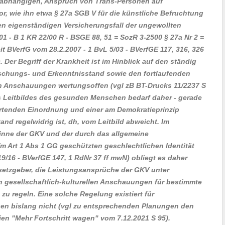
abhängigen, Anspruch von Trans-Personen auf
, wie ihn etwa § 27a SGB V für die künstliche Befruchtung
en eigenständigen Versicherungsfall der ungewollten
01 - B 1 KR 22/00 R - BSGE 88, 51 = SozR 3-2500 § 27a Nr 2 =
t BVerfG vom 28.2.2007 - 1 BvL 5/03 - BVerfGE 117, 316, 326
)
. Der Begriff der Krankheit ist im Hinblick auf den ständig
schungs- und Erkenntnisstand sowie den fortlaufenden
len Anschauungen wertungsoffen
(vgl zB BT-Drucks 11/2237 S
 Leitbildes des gesunden Menschen bedarf daher - gerade
wertenden Einordnung und einer am Demokratieprinzip
and regelwidrig ist, dh, vom Leitbild abweicht. Im
inne der GKV und der durch das allgemeine
Vm Art 1 Abs 1 GG geschützten geschlechtlichen Identität
19/16 - BVerfGE 147, 1 RdNr 37 ff mwN)
obliegt es daher
etzgeber, die Leistungsansprüche der GKV unter
 gesellschaftlich-kulturellen Anschauungen für bestimmte
zu regeln. Eine solche Regelung existiert für
en bislang nicht
(vgl zu entsprechenden Planungen den
ien "Mehr Fortschritt wagen" vom 7.12.2021 S 95)
.