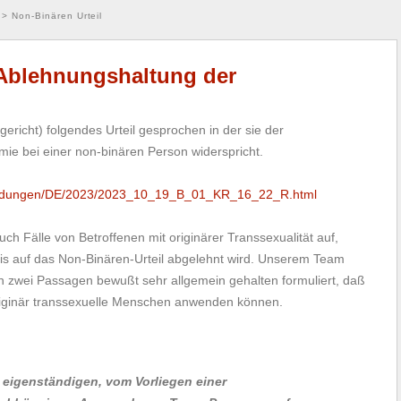
>
Non-Binären Urteil
t Ablehnungshaltung der
icht) folgendes Urteil gesprochen in der sie der
ie bei einer non-binären Person widerspricht.
heidungen/DE/2023/2023_10_19_B_01_KR_16_22_R.html
 Fälle von Betroffenen mit originärer Transsexualität auf,
s auf das Non-Binären-Urteil abgelehnt wird. Unserem Team
in zwei Passagen bewußt sehr allgemein gehalten formuliert, daß
iginär transsexuelle Menschen anwenden können.
n eigenständigen, vom Vorliegen einer