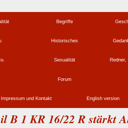
lität
Begriffe
Gesch
u
Historisches
Gedank
Co.
Sexualität
Redner, 
Forum
Impressum und Kontakt
English version
il B 1 KR 16/22 R stärkt 