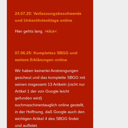
24.07.25: Verfassungsbeschwerde
und Unberührtenklage online
Hier gehts lang.
>klick<
07.06.25: Komplettes SBGG und
weitere Erklärungen online
Wir haben keinerlei Anstrengungen
gescheut und das komplette SBGG mit
seinen insgesamt 13 Artikeln (nicht nur
Artikel 1 der von Google leicht
gefunden wird)
suchmaschinentauglich online gestellt,
in der Hoffnung, daß Google auch den
wichtigen Artikel 4 des SBGG findet
und auflistet.