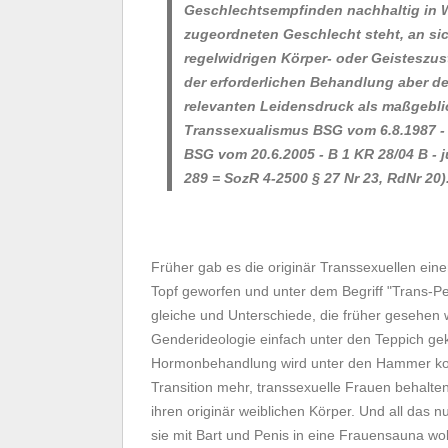
Geschlechtsempfinden nachhaltig in
zugeordneten Geschlecht steht, an si
regelwidrigen Körper- oder Geisteszus
der erforderlichen Behandlung aber d
relevanten Leidensdruck als maßgebl
Transsexualismus BSG vom 6.8.1987 - 3
BSG vom 20.6.2005 - B 1 KR 28/04 B - j
289 = SozR 4-2500 § 27 Nr 23, RdNr 20)
Früher gab es die originär Transsexuellen einer
Topf geworfen und unter dem Begriff "Trans-Pe
gleiche und Unterschiede, die früher gesehen 
Genderideologie einfach unter den Teppich geke
Hormonbehandlung wird unter den Hammer kom
Transition mehr, transsexuelle Frauen behalte
ihren originär weiblichen Körper. Und all das 
sie mit Bart und Penis in eine Frauensauna wol