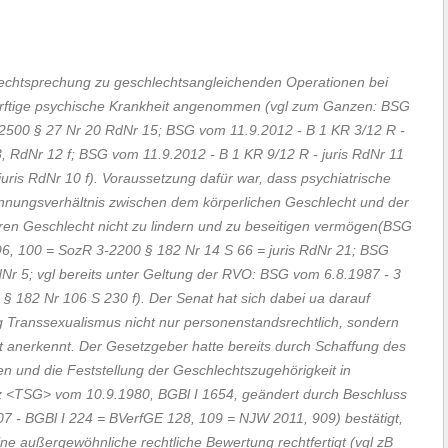
Rechtsprechung zu geschlechtsangleichenden Operationen bei
rftige psychische Krankheit angenommen
(vgl zum Ganzen: BSG
2500 § 27 Nr 20 RdNr 15; BSG vom 11.9.2012 - B 1 KR 3/12 R -
 RdNr 12 f; BSG vom 11.9.2012 - B 1 KR 9/12 R - juris RdNr 11
uris RdNr 10 f)
. Voraussetzung dafür war, dass psychiatrische
nnungsverhältnis zwischen dem körperlichen Geschlecht und der
eren Geschlecht nicht zu lindern und zu beseitigen vermögen
(BSG
6, 100 = SozR 3-2200 § 182 Nr 14 S 66 = juris RdNr 21; BSG
dNr 5; vgl bereits unter Geltung der RVO: BSG vom 6.8.1987 - 3
§ 182 Nr 106 S 230 f)
. Der Senat hat sich dabei ua darauf
g Transsexualismus nicht nur personenstandsrechtlich, sondern
t anerkennt. Der Gesetzgeber hatte bereits durch Schaffung des
 und die Feststellung der Geschlechtszugehörigkeit in
tz <TSG> vom 10.9.1980
, BGBl I 1654, geändert durch Beschluss
07 - BGBl I 224 = BVerfGE 128, 109 = NJW 2011, 909)
bestätigt,
ne außergewöhnliche rechtliche Bewertung rechtfertigt
(vgl zB