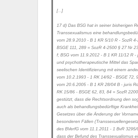
[...]
17 d) Das BSG hat in seiner bisherigen 
Transsexualismus eine behandlungsbedü
vom 28.9.2010 - B 1 KR 5/10 R - SozR 4-
BSGE 111, 289 = SozR 4-2500 § 27 Nr 23,
f; BSG vom 11.9.2012 - B 1 KR 11/12 R - j
und psychotherapeutische Mittel das Spa
seelischen Identifizierung mit einem and
vom 10.2.1993 - 1 RK 14/92 - BSGE 72, 9
vom 20.6.2005 - B 1 KR 28/04 B - juris R
RK 15/86 - BSGE 62, 83, 84 = SozR 2200 
gestützt, dass die Rechtsordnung den so
auch als behandlungsbedürftige Krankhei
Gesetzes über die Änderung der Vornamen
besonderen Fällen
(Transsexuellengese
des BVerfG vom 11.1.2011 - 1 BvR 3295/
dass der Befund des Transsexualismus ei