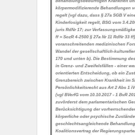
behandlungsbedürftigen Krankheit un
körpermodifizierende Behandlungen vor
regelt
(vgl dazu, dass § 27a SGB V ein
Kinderlosigkeit regelt, BSG vom 3.4.20
juris RdNr 17; zur Verfassungsmäßigkei
ff = SozR 4-2500 § 27a Nr 11 RdNr 33 ff
voranschreitenden medizinischen For
Wandel der gesellschaftlich-kulturel
170 und unten b).
Die Bestimmung des
in Grenz- und Zweifelsfällen - einer 
orientierten Entscheidung, ob ein Zust
Grenzbereich zwischen Krankheit im S
Persönlichkeitsrecht aus Art 2 Abs 1 i
(vgl BVerfG vom 10.10.2017 - 1 BvR 20
zuvörderst dem parlamentarischen Ges
Berücksichtigung der vorherrschenden
körperliche oder psychische Zustände 
geschlechtsangleichende Behandlung
Koalitionsvertrag der Regierungsparte