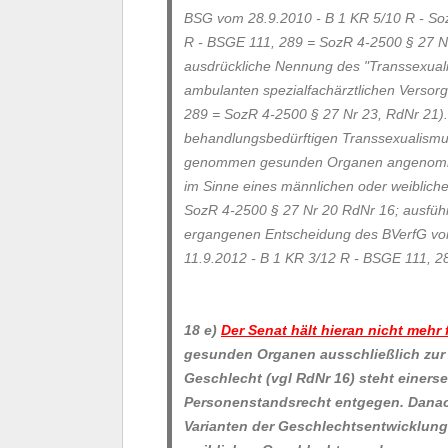
BSG vom 28.9.2010 - B 1 KR 5/10 R - So
R - BSGE 111, 289 = SozR 4-2500 § 27 
ausdrückliche Nennung des "Transsexuali
ambulanten spezialfachärztlichen Versor
289 = SozR 4-2500 § 27 Nr 23, RdNr 21)
behandlungsbedürftigen Transsexualismu
genommen gesunden Organen angenommen
im Sinne eines männlichen oder weiblich
SozR 4-2500 § 27 Nr 20 RdNr 16; ausführ
ergangenen Entscheidung des BVerfG vo
11.9.2012 - B 1 KR 3/12 R - BSGE 111, 2
18 e)
Der Senat hält hieran nicht mehr 
gesunden Organen ausschließlich zur
Geschlecht
(vgl RdNr 16)
steht einers
Personenstandsrecht entgegen. Danach
Varianten der Geschlechtsentwicklung