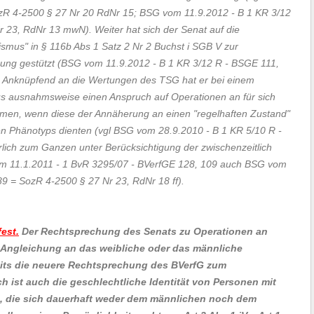
zR 4-2500 § 27 Nr 20 RdNr 15; BSG vom 11.9.2012 - B 1 KR 3/12
Nr 23, RdNr 13 mwN)
. Weiter hat sich der Senat auf die
smus" in § 116b Abs 1 Satz 2 Nr 2 Buchst i SGB V zur
gung gestützt
(BSG vom 11.9.2012 - B 1 KR 3/12 R - BSGE 111,
. Anknüpfend an die Wertungen des TSG hat er bei einem
s ausnahmsweise einen Anspruch auf Operationen an für sich
, wenn diese der Annäherung an einen "regelhaften Zustand"
en Phänotyps dienten
(vgl BSG vom 28.9.2010 - B 1 KR 5/10 R -
lich zum Ganzen unter Berücksichtigung der zwischenzeitlich
m 11.1.2011 - 1 BvR 3295/07 - BVerfGE 128, 109 auch BSG vom
89 = SozR 4-2500 § 27 Nr 23, RdNr 18 ff)
.
fest.
Der Rechtsprechung des Senats zu Operationen an
 Angleichung an das weibliche oder das männliche
eits die neuere Rechtsprechung des BVerfG zum
 ist auch die geschlechtliche Identität von Personen mit
, die sich dauerhaft weder dem männlichen noch dem