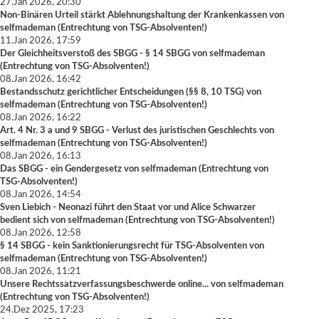
27.Jan 2026, 20:30
Non-Binären Urteil stärkt Ablehnungshaltung der Krankenkassen
von
selfmademan
(
Entrechtung von TSG-Absolventen!
)
11.Jan 2026, 17:59
Der Gleichheitsverstoß des SBGG - § 14 SBGG
von
selfmademan
(
Entrechtung von TSG-Absolventen!
)
08.Jan 2026, 16:42
Bestandsschutz gerichtlicher Entscheidungen (§§ 8, 10 TSG)
von
selfmademan
(
Entrechtung von TSG-Absolventen!
)
08.Jan 2026, 16:22
Art. 4 Nr. 3 a und 9 SBGG - Verlust des juristischen Geschlechts
von
selfmademan
(
Entrechtung von TSG-Absolventen!
)
08.Jan 2026, 16:13
Das SBGG - ein Gendergesetz
von
selfmademan
(
Entrechtung von
TSG-Absolventen!
)
08.Jan 2026, 14:54
Sven Liebich - Neonazi führt den Staat vor und Alice Schwarzer
bedient sich
von
selfmademan
(
Entrechtung von TSG-Absolventen!
)
08.Jan 2026, 12:58
§ 14 SBGG - kein Sanktionierungsrecht für TSG-Absolventen
von
selfmademan
(
Entrechtung von TSG-Absolventen!
)
08.Jan 2026, 11:21
Unsere Rechtssatzverfassungsbeschwerde online...
von
selfmademan
(
Entrechtung von TSG-Absolventen!
)
24.Dez 2025, 17:23