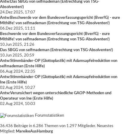
Antw:Das SBGG
von
selfmademan
(
Entrechtung von TSG-
Absolventen!
)
24.Dez 2025, 17:07
Antw:Beschwerde vor dem Bundesverfassungsgericht (BverfG) - eure
Mithilfe!
von
selfmademan
(
Entrechtung von TSG-Absolventen!
)
06.Dez 2025, 11:11
Beschwerde vor dem Bundesverfassungsgericht (BverfG) - eure
Mithilfe!
von
selfmademan
(
Entrechtung von TSG-Absolventen!
)
10.Jun 2025, 21:26
Das SBGG
von
selfmademan
(
Entrechtung von TSG-Absolventen!
)
10.Jun 2025, 20:59
Antw:Stimmbänder-OP (Glottoplastik) mit Adamsapfelreduktion
von
selfmademan
(
Erste Hilfe
)
06.Aug 2024, 22:35
Antw:Stimmbänder-OP (Glottoplastik) mit Adamsapfelreduktion
von
Ine
(
Erste Hilfe
)
02.Aug 2024, 10:27
Antw:Verunsichert wegen unterschiedliche GAOP-Methoden und
Operateur
von
Ine
(
Erste Hilfe
)
02.Aug 2024, 10:03
Forumstatistiken
36.436 Beiträge in 6.286 Themen von 1.297 Mitglieder. Neuestes
Mitglied:
MareikeAusHamburg