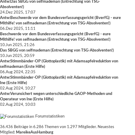
Antw:Das SBGG
von
selfmademan
(
Entrechtung von TSG-
Absolventen!
)
24.Dez 2025, 17:07
Antw:Beschwerde vor dem Bundesverfassungsgericht (BverfG) - eure
Mithilfe!
von
selfmademan
(
Entrechtung von TSG-Absolventen!
)
06.Dez 2025, 11:11
Beschwerde vor dem Bundesverfassungsgericht (BverfG) - eure
Mithilfe!
von
selfmademan
(
Entrechtung von TSG-Absolventen!
)
10.Jun 2025, 21:26
Das SBGG
von
selfmademan
(
Entrechtung von TSG-Absolventen!
)
10.Jun 2025, 20:59
Antw:Stimmbänder-OP (Glottoplastik) mit Adamsapfelreduktion
von
selfmademan
(
Erste Hilfe
)
06.Aug 2024, 22:35
Antw:Stimmbänder-OP (Glottoplastik) mit Adamsapfelreduktion
von
Ine
(
Erste Hilfe
)
02.Aug 2024, 10:27
Antw:Verunsichert wegen unterschiedliche GAOP-Methoden und
Operateur
von
Ine
(
Erste Hilfe
)
02.Aug 2024, 10:03
Forumstatistiken
36.436 Beiträge in 6.286 Themen von 1.297 Mitglieder. Neuestes
Mitglied:
MareikeAusHamburg