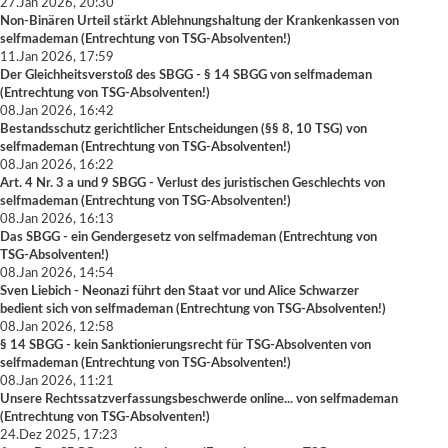
27.Jan 2026, 20:30
Non-Binären Urteil stärkt Ablehnungshaltung der Krankenkassen
von
selfmademan
(
Entrechtung von TSG-Absolventen!
)
11.Jan 2026, 17:59
Der Gleichheitsverstoß des SBGG - § 14 SBGG
von
selfmademan
(
Entrechtung von TSG-Absolventen!
)
08.Jan 2026, 16:42
Bestandsschutz gerichtlicher Entscheidungen (§§ 8, 10 TSG)
von
selfmademan
(
Entrechtung von TSG-Absolventen!
)
08.Jan 2026, 16:22
Art. 4 Nr. 3 a und 9 SBGG - Verlust des juristischen Geschlechts
von
selfmademan
(
Entrechtung von TSG-Absolventen!
)
08.Jan 2026, 16:13
Das SBGG - ein Gendergesetz
von
selfmademan
(
Entrechtung von
TSG-Absolventen!
)
08.Jan 2026, 14:54
Sven Liebich - Neonazi führt den Staat vor und Alice Schwarzer
bedient sich
von
selfmademan
(
Entrechtung von TSG-Absolventen!
)
08.Jan 2026, 12:58
§ 14 SBGG - kein Sanktionierungsrecht für TSG-Absolventen
von
selfmademan
(
Entrechtung von TSG-Absolventen!
)
08.Jan 2026, 11:21
Unsere Rechtssatzverfassungsbeschwerde online...
von
selfmademan
(
Entrechtung von TSG-Absolventen!
)
24.Dez 2025, 17:23