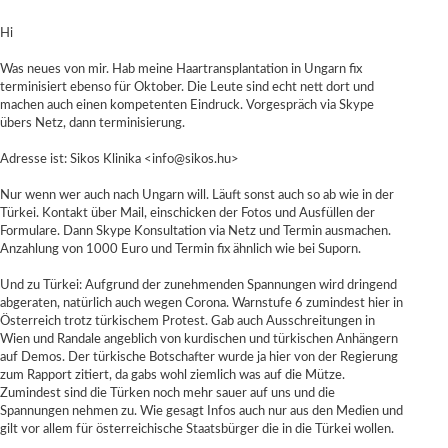
Hi
Was neues von mir. Hab meine Haartransplantation in Ungarn fix
terminisiert ebenso für Oktober. Die Leute sind echt nett dort und
machen auch einen kompetenten Eindruck. Vorgespräch via Skype
übers Netz, dann terminisierung.
Adresse ist: Sikos Klinika <info@sikos.hu>
Nur wenn wer auch nach Ungarn will. Läuft sonst auch so ab wie in der
Türkei. Kontakt über Mail, einschicken der Fotos und Ausfüllen der
Formulare. Dann Skype Konsultation via Netz und Termin ausmachen.
Anzahlung von 1000 Euro und Termin fix ähnlich wie bei Suporn.
Und zu Türkei: Aufgrund der zunehmenden Spannungen wird dringend
abgeraten, natürlich auch wegen Corona. Warnstufe 6 zumindest hier in
Österreich trotz türkischem Protest. Gab auch Ausschreitungen in
Wien und Randale angeblich von kurdischen und türkischen Anhängern
auf Demos. Der türkische Botschafter wurde ja hier von der Regierung
zum Rapport zitiert, da gabs wohl ziemlich was auf die Mütze.
Zumindest sind die Türken noch mehr sauer auf uns und die
Spannungen nehmen zu. Wie gesagt Infos auch nur aus den Medien und
gilt vor allem für österreichische Staatsbürger die in die Türkei wollen.