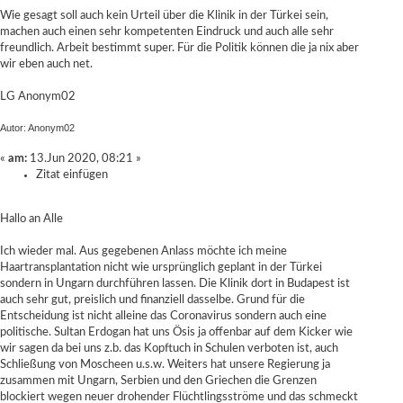
Wie gesagt soll auch kein Urteil über die Klinik in der Türkei sein,
machen auch einen sehr kompetenten Eindruck und auch alle sehr
freundlich. Arbeit bestimmt super. Für die Politik können die ja nix aber
wir eben auch net.
LG Anonym02
Autor: Anonym02
«
am:
13.Jun 2020, 08:21 »
Zitat einfügen
Hallo an Alle
Ich wieder mal. Aus gegebenen Anlass möchte ich meine
Haartransplantation nicht wie ursprünglich geplant in der Türkei
sondern in Ungarn durchführen lassen. Die Klinik dort in Budapest ist
auch sehr gut, preislich und finanziell dasselbe. Grund für die
Entscheidung ist nicht alleine das Coronavirus sondern auch eine
politische. Sultan Erdogan hat uns Ösis ja offenbar auf dem Kicker wie
wir sagen da bei uns z.b. das Kopftuch in Schulen verboten ist, auch
Schließung von Moscheen u.s.w. Weiters hat unsere Regierung ja
zusammen mit Ungarn, Serbien und den Griechen die Grenzen
blockiert wegen neuer drohender Flüchtlingsströme und das schmeckt