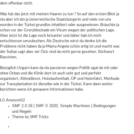
dem offenbar nicht.
Was hat das jetzt mit meinen Haaren zu tun ? So auf den ersten Blick ja
nix aber ich bin ja österreichische Staatsbürgerin und viele von uns
wurden in der Türkei grundlos inhaftiert oder ausgewiesen. Bräuchte ja
schon vor der Grenzblockade ein Visum wegen der politischen Lage.
Aber jetzt ist die Lage noch brisanter und daher hab ich mich
entschlossen umzubuchen. Als Deutsche wirst du denke ich die
Probleme nicht haben da ja Mama Angela schön artig ist und macht was
der Sultan sagt aber wir Ösis sind da nicht gerne gesehen. Stichwort
Rassisten.
Bezüglich Ungarn kann da nix passieren wegen Politik egal ob mit oder
ohne Orban und die Klinik dort ist auch sehr gut und perfekt
organisiert. Abholdienst, Hotelaufenthalt, OP und Heimfahrt. Methode
zur Transplantation ist dieselbe wie in der Türkei. Kann dann weiter
berichten wenn ich genauere Informationen habe.
LG Anonym02
SMF 2.0.18
|
SMF © 2020
,
Simple Machines
|
Bedingungen
und Regeln
Theme by
SMF Tricks