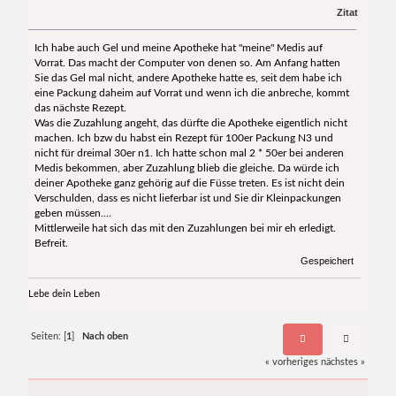
Zitat
Ich habe auch Gel und meine Apotheke hat "meine" Medis auf
Vorrat. Das macht der Computer von denen so. Am Anfang hatten
Sie das Gel mal nicht, andere Apotheke hatte es, seit dem habe ich
eine Packung daheim auf Vorrat und wenn ich die anbreche, kommt
das nächste Rezept.
Was die Zuzahlung angeht, das dürfte die Apotheke eigentlich nicht
machen. Ich bzw du habst ein Rezept für 100er Packung N3 und
nicht für dreimal 30er n1. Ich hatte schon mal 2 * 50er bei anderen
Medis bekommen, aber Zuzahlung blieb die gleiche. Da würde ich
deiner Apotheke ganz gehörig auf die Füsse treten. Es ist nicht dein
Verschulden, dass es nicht lieferbar ist und Sie dir Kleinpackungen
geben müssen....
Mittlerweile hat sich das mit den Zuzahlungen bei mir eh erledigt.
Befreit.
Gespeichert
Lebe dein Leben
Seiten: [
1
]
Nach oben
« vorheriges
nächstes »