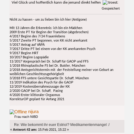
Viel Glück und hoffentlich kann die jemand direkt helfen
Gespeichert
Nicht zu hassen - um zu lieben bin ich hier (Antigone)
Mit 13 Jahren die Erkenntnis: ich bin ein Mädchen
2009 Erste PT für Beginn der Transition (abgebrochen)
4/2017 Beginn des 7/24 Frauenlebens
5/2017 Zweite PT begonnen, von KK nicht anerkannt
5/2017 Antrag auf VÄPÄ
7/2017 Dritte PT bei einem von der KK anerkannten Psych
9/2017 Beginn HRT
10/2017 Beginn Logopädie
11/2017 Vorgespräch bei Dr. Schaff für GAOP und FFS
1/2018 Rhinoplastische FS bei Dr. Buttler, München
2/2018 Amtsgerichtstermin mit der Feststellung meiner von Geburt an
weiblichen Geschlechtszugehörigkeit
3/2018 FFS untere Gesichtspartie Dr. Schaff, München
11/2019 Indikation des Psych für die GAOP
12/2019 Kostenübernahmezusage der KK
2/2020 GAOP bei Dr. Schaff, Pasing
4/2020 Erster klitioraler Orgasmus
KorrekturOP geplant für Anfang 2021
nijura
Frau nach NIBD
Re: Wie bekommt ihr euer Estriol? Medikamentenmangel :/
«
Antwort #2 am:
15.Feb 2021, 15:22 »