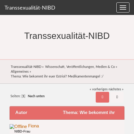
Transsexualität-NIBD
Transsexualität-NIBD
Transsexualität-NIBD
»
Wissenschaft, Veröffentlichungen, Medien & Co
»
Allgemeines
»
Thema:
Wie bekommt ihr euer Estriol? Medikamentenmangel :/
« vorheriges
nächstes »
Seiten: [
1
]
Nach unten
Autor
Thema: Wie bekommt ihr
euer Estriol? Medikamentenmangel :/ (Gelesen
Fiona
NIBD-Frau