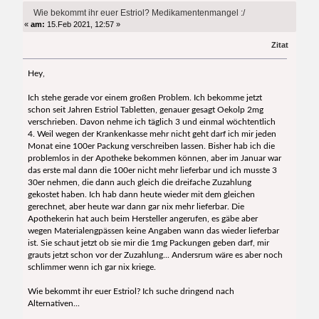
9575 mal)
Wie bekommt ihr euer Estriol? Medikamentenmangel :/
«
am:
15.Feb 2021, 12:57 »
Zitat
Hey,
Ich stehe gerade vor einem großen Problem. Ich bekomme jetzt
schon seit Jahren Estriol Tabletten, genauer gesagt Oekolp 2mg
verschrieben. Davon nehme ich täglich 3 und einmal wöchtentlich
4. Weil wegen der Krankenkasse mehr nicht geht darf ich mir jeden
Monat eine 100er Packung verschreiben lassen. Bisher hab ich die
problemlos in der Apotheke bekommen können, aber im Januar war
das erste mal dann die 100er nicht mehr lieferbar und ich musste 3
30er nehmen, die dann auch gleich die dreifache Zuzahlung
gekostet haben. Ich hab dann heute wieder mit dem gleichen
gerechnet, aber heute war dann gar nix mehr lieferbar. Die
Apothekerin hat auch beim Hersteller angerufen, es gäbe aber
wegen Materialengpässen keine Angaben wann das wieder lieferbar
ist. Sie schaut jetzt ob sie mir die 1mg Packungen geben darf, mir
grauts jetzt schon vor der Zuzahlung... Andersrum wäre es aber noch
schlimmer wenn ich gar nix kriege.
Wie bekommt ihr euer Estriol? Ich suche dringend nach
Alternativen...