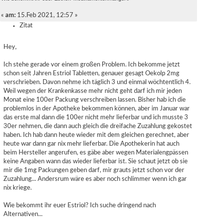
«
am:
15.Feb 2021, 12:57 »
Zitat
Hey,
Ich stehe gerade vor einem großen Problem. Ich bekomme jetzt
schon seit Jahren Estriol Tabletten, genauer gesagt Oekolp 2mg
verschrieben. Davon nehme ich täglich 3 und einmal wöchtentlich 4.
Weil wegen der Krankenkasse mehr nicht geht darf ich mir jeden
Monat eine 100er Packung verschreiben lassen. Bisher hab ich die
problemlos in der Apotheke bekommen können, aber im Januar war
das erste mal dann die 100er nicht mehr lieferbar und ich musste 3
30er nehmen, die dann auch gleich die dreifache Zuzahlung gekostet
haben. Ich hab dann heute wieder mit dem gleichen gerechnet, aber
heute war dann gar nix mehr lieferbar. Die Apothekerin hat auch
beim Hersteller angerufen, es gäbe aber wegen Materialengpässen
keine Angaben wann das wieder lieferbar ist. Sie schaut jetzt ob sie
mir die 1mg Packungen geben darf, mir grauts jetzt schon vor der
Zuzahlung... Andersrum wäre es aber noch schlimmer wenn ich gar
nix kriege.
Wie bekommt ihr euer Estriol? Ich suche dringend nach
Alternativen...