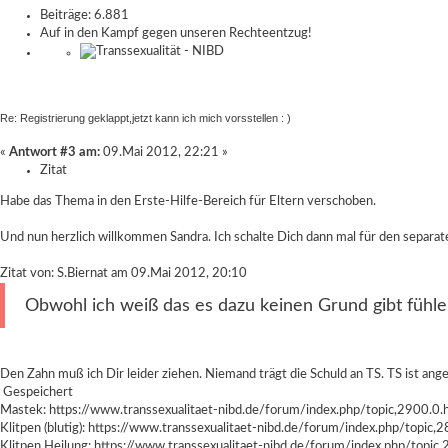
Beiträge: 6.881
Auf in den Kampf gegen unseren Rechteentzug!
Re: Registrierung geklappt,jetzt kann ich mich vorsstellen : )
«
Antwort #3 am:
09.Mai 2012, 22:21 »
Zitat
Habe das Thema in den Erste-Hilfe-Bereich für Eltern verschoben.
Und nun herzlich willkommen Sandra. Ich schalte Dich dann mal für den separate
Zitat von: S.Biernat am 09.Mai 2012, 20:10
Obwohl ich weiß das es dazu keinen Grund gibt fühle 
Den Zahn muß ich Dir leider ziehen. Niemand trägt die Schuld an TS. TS ist ang
Gespeichert
Mastek:
https://www.transsexualitaet-nibd.de/forum/index.php/topic,2900.0.
Klitpen (blutig):
https://www.transsexualitaet-nibd.de/forum/index.php/topic,2
Klitpen Heilung:
https://www.transsexualitaet-nibd.de/forum/index.php/topic,