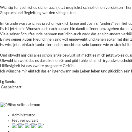
Wichtig für Josh ist es sicher auch jetzt möglichst schnell einen versierten T
Zuspruch und Begleitung werden sich gut tun.
Im Grunde wusste ich es ja schon wirklich lange und Josh`s "anders" sein lief qu
Es ist jetzt sein Wunsch auch nach aussen hin damit offener umzugehen das er 
Viele seiner Schulfreunde nehmen natürlich auch wahr das er sich anders verhält
Einige seiner guten Freundinnen sind voll eingeweiht und gehen sogar mit i
Es wird jetzt einfach konkreter und er möchte so sein können wie er sich fühlt,
Und obwohl mir das alles schon lange bewußt ist macht es mich jetzt,wo es quasi
Obwohl ich weiß das es dazu keinen Grund gibt fühle ich mich irgendwie schuldi
Hilflosigkeit ist das zweite pregnante Gefühl.
Ich wünsche mir einfach das er irgendwann sein Leben leben und glücklich sein 
Lg Sandra
Gespeichert
selfmademan
Administrator
Fest verwurzelt