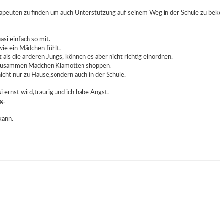
herapeuten zu finden um auch Unterstützung auf seinem Weg in der Schule zu bek
asi einfach so mit.
wie ein Mädchen fühlt.
 als die anderen Jungs, können es aber nicht richtig einordnen.
hm zusammen Mädchen Klamotten shoppen.
nicht nur zu Hause,sondern auch in der Schule.
 ernst wird,traurig und ich habe Angst.
g.
kann.