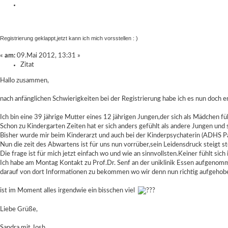
Registrierung geklappt,jetzt kann ich mich vorsstellen : )
«
am:
09.Mai 2012, 13:31 »
Zitat
Hallo zusammen,
nach anfänglichen Schwierigkeiten bei der Registrierung habe ich es nun doch e
Ich bin eine 39 jährige Mutter eines 12 jährigen Jungen,der sich als Mädchen füh
Schon zu Kindergarten Zeiten hat er sich anders gefühlt als andere Jungen und so
Bisher wurde mir beim Kinderarzt und auch bei der Kinderpsychaterin (ADHS Pati
Nun die zeit des Abwartens ist für uns nun vorrüber,sein Leidensdruck steigt stet
Die frage ist für mich jetzt einfach wo und wie an sinnvollsten.Keiner fühlt sic
Ich habe am Montag Kontakt zu Prof.Dr. Senf an der uniklinik Essen aufgenomm
darauf von dort Informationen zu bekommen wo wir denn nun richtig aufgehobe
ist im Moment alles irgendwie ein bisschen viel
Liebe Grüße,
Sandra mit Josh