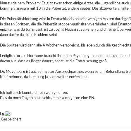
Nun zu deinem Problem: Es gibt zwar schon einige Ärzte, die Jugendliche auch un
kommen langsam mit 13 in die Pubertät, andere später. Das abzuwarten, halte ich
Die Pubertätsblockung wird in Deutschland von sehr wenigen Ärzten durchgeführ
in diesen Spritzen, die die Pubertät stoppen/aufhalten/verhindern, sind Enanto
einzige, was du tun musst, ist zu Josh's Hausarzt zu gehen und dir eine Überw
dann dürfte das kein Problem sein!
Die Spritze wird dann alle 4 Wochen verabreicht, bis eben durch die geschlech
Lediglich für die Hormone braucht ihr einen Psychologen und ein durch ihn bes
davon aus, dass es länger dauert, sonst ist die Enttäuschung groß.
Dr. Meyenburg ist auch ein guter Ansprechpartner, wenn es um Behandlung trans
Kauf nehmen, da Hamburg ja noch weiter entfernt ist.
Ich hoffe, ich konnte dir ein wenig helfen.
Falls du noch Fragen hast, schicke mir auch gerne eine PN.
Lg
Gespeichert