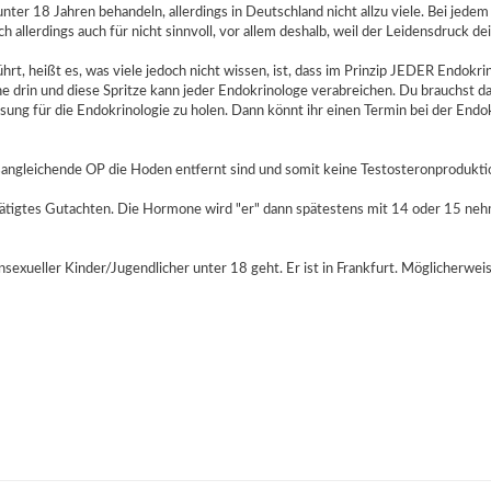
ter 18 Jahren behandeln, allerdings in Deutschland nicht allzu viele. Bei jedem 
 allerdings auch für nicht sinnvoll, vor allem deshalb, weil der Leidensdruck d
t, heißt es, was viele jedoch nicht wissen, ist, dass im Prinzip JEDER Endokr
ne drin und diese Spritze kann jeder Endokrinologe verabreichen. Du brauchst d
eisung für die Endokrinologie zu holen. Dann könnt ihr einen Termin bei der En
tsangleichende OP die Hoden entfernt sind und somit keine Testosteronproduktio
tätigtes Gutachten. Die Hormone wird "er" dann spätestens mit 14 oder 15 nehme
exueller Kinder/Jugendlicher unter 18 geht. Er ist in Frankfurt. Möglicherweis