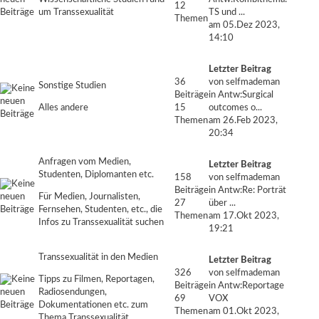
12
um Transsexualität
TS und ...
Themen
am 05.Dez 2023,
14:10
Letzter Beitrag
36
von
selfmademan
Sonstige Studien
Beiträge
in
Antw:Surgical
Alles andere
15
outcomes o...
Themen
am 26.Feb 2023,
20:34
Anfragen vom Medien,
Letzter Beitrag
Studenten, Diplomanten etc.
158
von
selfmademan
Beiträge
in
Antw:Re: Porträt
Für Medien, Journalisten,
27
über ...
Fernsehen, Studenten, etc., die
Themen
am 17.Okt 2023,
Infos zu Transsexualität suchen
19:21
Transsexualität in den Medien
Letzter Beitrag
326
von
selfmademan
Tipps zu Filmen, Reportagen,
Beiträge
in
Antw:Reportage
Radiosendungen,
69
VOX
Dokumentationen etc. zum
Themen
am 01.Okt 2023,
Thema Transsexualität...