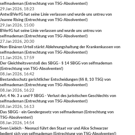
selfmademan
(
Entrechtung von TSG-Absolventen!
)
29.Jan 2026, 18:23
Antw:BVerfG hat seine Linie verlassen und wurde uns untreu
von
Jeanne Rising
(
Entrechtung von TSG-Absolventen!
)
29.Jan 2026, 15:00
BVerfG hat seine Linie verlassen und wurde uns untreu
von
selfmademan
(
Entrechtung von TSG-Absolventen!
)
27.Jan 2026, 20:30
Non-Binären Urteil stärkt Ablehnungshaltung der Krankenkassen
von
selfmademan
(
Entrechtung von TSG-Absolventen!
)
11.Jan 2026, 17:59
Der Gleichheitsverstoß des SBGG - § 14 SBGG
von
selfmademan
(
Entrechtung von TSG-Absolventen!
)
08.Jan 2026, 16:42
Bestandsschutz gerichtlicher Entscheidungen (§§ 8, 10 TSG)
von
selfmademan
(
Entrechtung von TSG-Absolventen!
)
08.Jan 2026, 16:22
Art. 4 Nr. 3 a und 9 SBGG - Verlust des juristischen Geschlechts
von
selfmademan
(
Entrechtung von TSG-Absolventen!
)
08.Jan 2026, 16:13
Das SBGG - ein Gendergesetz
von
selfmademan
(
Entrechtung von
TSG-Absolventen!
)
08.Jan 2026, 14:54
Sven Liebich - Neonazi führt den Staat vor und Alice Schwarzer
bedient sich
von
selfmademan
(
Entrechtung von TSG-Absolventen!
)