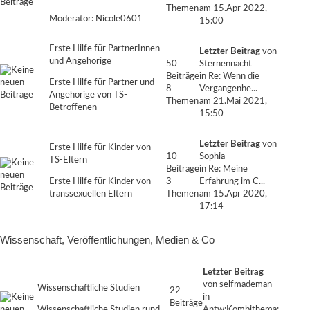
Themen
am 15.Apr 2022,
Moderator:
Nicole0601
15:00
Erste Hilfe für PartnerInnen
Letzter Beitrag
von
und Angehörige
50
Sternennacht
Beiträge
in
Re: Wenn die
Erste Hilfe für Partner und
8
Vergangenhe...
Angehörige von TS-
Themen
am 21.Mai 2021,
Betroffenen
15:50
Letzter Beitrag
von
Erste Hilfe für Kinder von
10
Sophia
TS-Eltern
Beiträge
in
Re: Meine
Erste Hilfe für Kinder von
3
Erfahrung im C...
transsexuellen Eltern
Themen
am 15.Apr 2020,
17:14
Wissenschaft, Veröffentlichungen, Medien & Co
Letzter Beitrag
von
selfmademan
Wissenschaftliche Studien
22
in
Beiträge
Wissenschaftliche Studien rund
Antw:Kombithema: