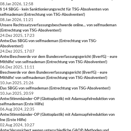
08.Jan 2026, 12:58
§ 14 SBGG - kein Sanktionierungsrecht für TSG-Absolventen
von
selfmademan
(
Entrechtung von TSG-Absolventen!
)
08.Jan 2026, 11:21
Unsere Rechtssatzverfassungsbeschwerde online...
von
selfmademan
(
Entrechtung von TSG-Absolventen!
)
24.Dez 2025, 17:23
Antw:Das SBGG
von
selfmademan
(
Entrechtung von TSG-
Absolventen!
)
24.Dez 2025, 17:07
Antw:Beschwerde vor dem Bundesverfassungsgericht (BverfG) - eure
Mithilfe!
von
selfmademan
(
Entrechtung von TSG-Absolventen!
)
06.Dez 2025, 11:11
Beschwerde vor dem Bundesverfassungsgericht (BverfG) - eure
Mithilfe!
von
selfmademan
(
Entrechtung von TSG-Absolventen!
)
10.Jun 2025, 21:26
Das SBGG
von
selfmademan
(
Entrechtung von TSG-Absolventen!
)
10.Jun 2025, 20:59
Antw:Stimmbänder-OP (Glottoplastik) mit Adamsapfelreduktion
von
selfmademan
(
Erste Hilfe
)
06.Aug 2024, 22:35
Antw:Stimmbänder-OP (Glottoplastik) mit Adamsapfelreduktion
von
Ine
(
Erste Hilfe
)
02.Aug 2024, 10:27
Antw:Verunsichert wegen unterschiedliche GAOP-Methoden und