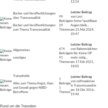
12:14
Letzter Beitrag
Bücher und Veröffentlichungen
99
von
Levi
über Transsexualität
Beiträge
in
Antw:"quotBlaue
Bücher und Veröffentlichungen
29
Augen bleib...
zum Thema Transsexualität
Themen
am 25.Mai 2024,
20:47
Letzter Beitrag
674
von
Rabenmädchen
Allgemeines
Beiträge
in
Re: Keine OP
sonstiges
91
mehr nötig...
Themen
am 17.Feb 2021,
18:05
Transphobie
Letzter Beitrag
1
von
selfmademan
Alles zum Thema Angst, Hass
Beiträge
in
Transmisoandrie
und Gewalt gegen NIBD-
1
am 18.Okt 2016,
Betroffene
Themen
19:40
Rund um die Transition