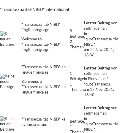
"Transsexualität-NIBD" international
Letzter Beitrag
von
"Transsexualität-NIBD" in
selfmademan
English language
8
in
Beiträge
Welcome to
"quotTranssexualität-
2
"Transsexualität-NIBD" in
NIBD"...
Themen
English language
am 12.Nov 2021,
18:36
"Transsexualität-NIBD" en
Letzter Beitrag
von
langue française
1
selfmademan
Beiträge
in
Bienvenue à
Bienvenue à
1
"quotTranssexu...
"Transsexualität-NIBD" en
Themen
am 12.Nov 2021,
langue française
18:40
Letzter Beitrag
von
selfmademan
1
in
"Transsexualität-NIBD" на
Beiträge
"quotTranssexualität-
русском языке
1
NIBD"...
Themen