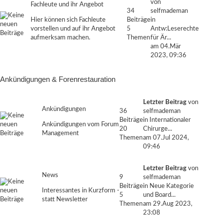
von
Fachleute und ihr Angebot
34
selfmademan
Hier können sich Fachleute
Beiträge
in
vorstellen und auf ihr Angebot
5
Antw:Leserechte
aufmerksam machen.
Themen
für Är...
am 04.Mär
2023, 09:36
Ankündigungen & Forenrestauration
Letzter Beitrag
von
Ankündigungen
36
selfmademan
Beiträge
in
Internationaler
Ankündigungen vom Forum
20
Chirurge...
Management
Themen
am 07.Jul 2024,
09:46
Letzter Beitrag
von
News
9
selfmademan
Beiträge
in
Neue Kategorie
Interessantes in Kurzform -
5
und Board...
statt Newsletter
Themen
am 29.Aug 2023,
23:08