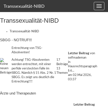
Transsexualität-NIBD
Transsexualität-NIBD
Transsexualität-NIBD
SBGG - NOTRUF!!!
Entrechtung von TSG-
Absolventen!
Letzter Beitrag
von
selfmademan
Achtung! TSG-Absolventen
17
in
werden entrechtet, mit einer
Beiträge
Hausrechtsparagraph
perfide versteckten Falle im
13
§ 6...
SBGG. Nämlich § 15 Abs. 2 Nr. 1
Themen
am 02.Mai 2026,
SBGG. Es zeigt uns deutlich die
03:37
Entrechtung!!!!
Ärzte und Therapeuten
Letzter Beitrag