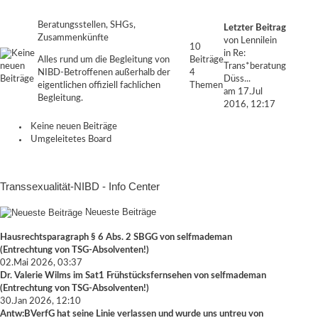
Beratungsstellen, SHGs,
Letzter Beitrag
Zusammenkünfte
von Lennilein
10
in
Re:
Alles rund um die Begleitung von
Beiträge
Trans*beratung
NIBD-Betroffenen außerhalb der
4
Düss...
eigentlichen offiziell fachlichen
Themen
am 17.Jul
Begleitung.
2016, 12:17
Keine neuen Beiträge
Umgeleitetes Board
Transsexualität-NIBD - Info Center
Neueste Beiträge
Hausrechtsparagraph § 6 Abs. 2 SBGG
von
selfmademan
(
Entrechtung von TSG-Absolventen!
)
02.Mai 2026, 03:37
Dr. Valerie Wilms im Sat1 Frühstücksfernsehen
von
selfmademan
(
Entrechtung von TSG-Absolventen!
)
30.Jan 2026, 12:10
Antw:BVerfG hat seine Linie verlassen und wurde uns untreu
von