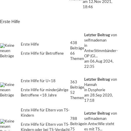
am 12.Nov 2021,
18:46
Erste Hilfe
Letzter Beitrag
von
selfmademan
438
Erste Hilfe
in
Beiträge
Antw:Stimmbänder-
Erste Hilfe für Betroffene
66
OP (Gl...
Themen
am 06.Aug 2024,
22:35
Letzter Beitrag
von
Erste Hilfe für U<18
363
Hannah
Beiträge
Erste Hilfe für minderjährige
in
Dysphorie
52
Betroffene <18 Jahre
am 28.Sep 2020,
Themen
17:18
Erste Hilfe für Eltern von TS-
Letzter Beitrag
von
Kindern
788
selfmademan
Beiträge
in
Antw:Wie steht
Erste Hilfe für Eltern von TS-
75
es mit TS...
Kindern oder bei TS-Verdacht