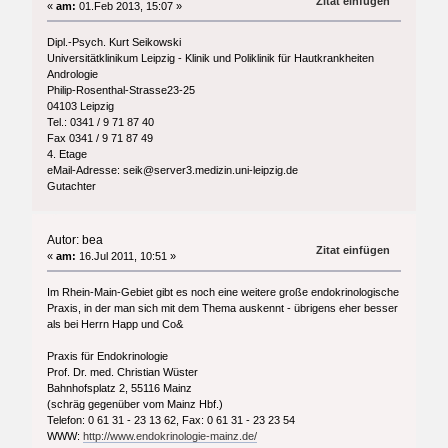
Zitat einfügen
«
am:
01.Feb 2013, 15:07 »
Dipl.-Psych. Kurt Seikowski
Universitätklinikum Leipzig - Klinik und Poliklinik für Hautkrankheiten
Andrologie
Philip-Rosenthal-Strasse23-25
04103 Leipzig
Tel.: 0341 / 9 71 87 40
Fax 0341 / 9 71 87 49
4. Etage
eMail-Adresse: seik@server3.medizin.uni-leipzig.de
Gutachter
Autor: bea
Zitat einfügen
«
am:
16.Jul 2011, 10:51 »
Im Rhein-Main-Gebiet gibt es noch eine weitere große endokrinologische
Praxis, in der man sich mit dem Thema auskennt - übrigens eher besser
als bei Herrn Happ und Co&
Praxis für Endokrinologie
Prof. Dr. med. Christian Wüster
Bahnhofsplatz 2, 55116 Mainz
(schräg gegenüber vom Mainz Hbf.)
Telefon: 0 61 31 - 23 13 62, Fax: 0 61 31 - 23 23 54
WWW:
http://www.endokrinologie-mainz.de/