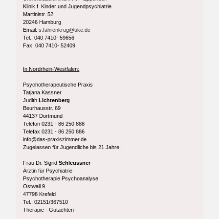
Klinik f. Kinder und Jugendpsychiatrie
Martinistr. 52
20246 Hamburg
Email:
s.fahrenkrug@uke.de
Tel.: 040 7410- 59656
Fax: 040 7410- 52409
In Nordrhein-Westfalen:
Psychotherapeutische Praxis
Tatjana Kassner
Judith
Lichtenberg
Beurhausstr. 69
44137 Dortmund
Telefon 0231 - 86 250 888
Telefax 0231 - 86 250 886
info@das-praxiszimmer.de
Zugelassen für Jugendliche bis 21 Jahre!
Frau Dr. Sigrid
Schleussner
Ärztin für Psychiatrie
Psychotherapie Psychoanalyse
Ostwall 9
47798 Krefeld
Tel.: 02151/367510
Therapie · Gutachten