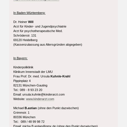
In Baden-Württemberg:
Dr. Heiner
Will
Arzt für Kinder- und Jugendpsychiatrie
Arzt für psychotherapeutische Med.
Schröderstr. 131
69120 Heidelberg
(Kassenzulassung aus Altersgründen abgegeben)
In Bayern:
Kinderpoliklinik
Klinikum Innenstadt der LMU
Frau Prof. Dr. med. Ursula
Kuhnle-Krahl
Pippinplatz 4
82131 München-Gauting
Tel.: 089 - 8 93 23 20
Email: ursula.kuhnle@kinderarzt.com
Website:
www.kinderarzt.com
Michael
B.astian
(ohne den Punkt dazwischen)
Grimmstr. 1
80336 München
Tel.: 089 / 48 99 98 72
Email: micha.B.astian@gmx.de (ohne den Punkt dazwischen)