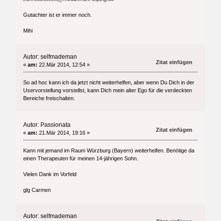
Gutachter ist er immer noch.
Mihi
Autor: selfmademan
Zitat einfügen
«
am:
22.Mär 2014, 12:54 »
So ad hoc kann ich da jetzt nicht weiterhelfen, aber wenn Du Dich in der
Uservorstellung vorstellst, kann Dich mein alter Ego für die verdeckten
Bereiche freischalten.
Autor: Passionata
Zitat einfügen
«
am:
21.Mär 2014, 19:16 »
Kann mit jemand im Raum Würzburg (Bayern) weiterhelfen. Benötige da
einen Therapeuten für meinen 14-jährigen Sohn.
Vielen Dank im Vorfeld
glg Carmen
Autor: selfmademan