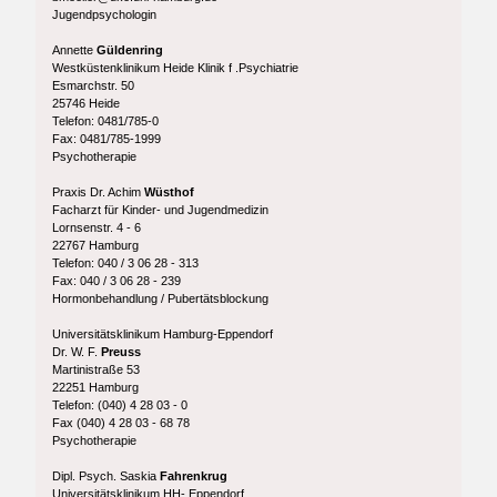
Jugendpsychologin
Annette
Güldenring
Westküstenklinikum Heide Klinik f .Psychiatrie
Esmarchstr. 50
25746 Heide
Telefon: 0481/785-0
Fax: 0481/785-1999
Psychotherapie
Praxis Dr. Achim
Wüsthof
Facharzt für Kinder- und Jugendmedizin
Lornsenstr. 4 - 6
22767 Hamburg
Telefon: 040 / 3 06 28 - 313
Fax: 040 / 3 06 28 - 239
Hormonbehandlung / Pubertätsblockung
Universitätsklinikum Hamburg-Eppendorf
Dr. W. F.
Preuss
Martinistraße 53
22251 Hamburg
Telefon: (040) 4 28 03 - 0
Fax (040) 4 28 03 - 68 78
Psychotherapie
Dipl. Psych. Saskia
Fahrenkrug
Universitätsklinikum HH- Eppendorf