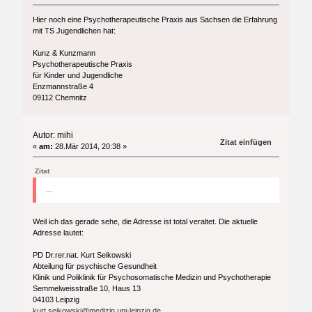
Hier noch eine Psychotherapeutische Praxis aus Sachsen die Erfahrung
mit TS Jugendlichen hat:
Kunz & Kunzmann
Psychotherapeutische Praxis
für Kinder und Jugendliche
Enzmannstraße 4
09112 Chemnitz
Autor: mihi
Zitat einfügen
«
am:
28.Mär 2014, 20:38 »
Zitat
...
Weil ich das gerade sehe, die Adresse ist total veraltet. Die aktuelle
Adresse lautet:
PD Dr.rer.nat. Kurt Seikowski
Abteilung für psychische Gesundheit
Klinik und Poliklinik für Psychosomatische Medizin und Psychotherapie
Semmelweisstraße 10, Haus 13
04103 Leipzig
kurt.seikowski@medizin.uni-leipzig.de