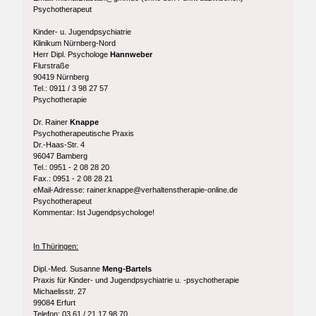
Psychotherapeut
Kinder- u. Jugendpsychiatrie
Klinikum Nürnberg-Nord
Herr Dipl. Psychologe
Hannweber
Flurstraße
90419 Nürnberg
Tel.: 0911 / 3 98 27 57
Psychotherapie
Dr. Rainer
Knappe
Psychotherapeutische Praxis
Dr.-Haas-Str. 4
96047 Bamberg
Tel.: 0951 - 2 08 28 20
Fax.: 0951 - 2 08 28 21
eMail-Adresse: rainer.knappe@verhaltenstherapie-online.de
Psychotherapeut
Kommentar: Ist Jugendpsychologe!
In Thüringen:
Dipl.-Med. Susanne
Meng-Bartels
Praxis für Kinder- und Jugendpsychiatrie u. -psychotherapie
Michaelisstr. 27
99084 Erfurt
Telefon: 03 61 / 21 17 98 70