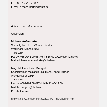
Fax: 03 61 / 21 17 98 79
E-Mail: s.meng-bartels@gmx.de
Adressen aus dem Ausland:
Österreich:
Michaela
Außerdorfer
Spezialgebiet: TransGender-Kinder
Währinger Strasse 70/3
1090 Wien
Handy: 0650/241 00 56 (Mo-Fr 16:00-17:00 oder Mailbox)
Mail: michaela.ausserdorfer@chello.at
Mag.phil. Hans-Peter
Bangerl
Spezialgebiet: Mediation und TransGender-Kinder
Arbeitergasse 28/14
1050 Wien
Handy: 0699/192 08 077 (Mi+Fr 12:00-17:00)
Mail: hp.bangerl@chello.at
Psychotherapie
http://transx.transgender.at/2311_00_Therapeuten.htm