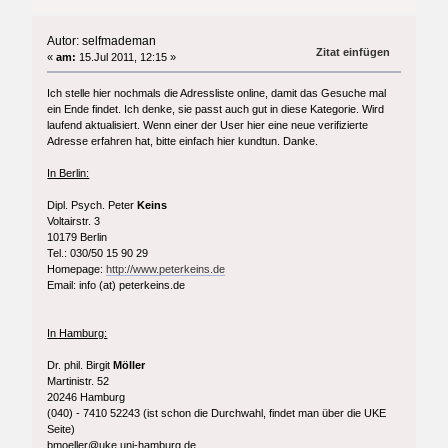
Autor: selfmademan
Zitat einfügen
«
am:
15.Jul 2011, 12:15 »
Ich stelle hier nochmals die Adressliste online, damit das Gesuche mal
ein Ende findet. Ich denke, sie passt auch gut in diese Kategorie. Wird
laufend aktualisiert. Wenn einer der User hier eine neue verifizierte
Adresse erfahren hat, bitte einfach hier kundtun. Danke.
In Berlin:
Dipl. Psych. Peter
Keins
Voltairstr. 3
10179 Berlin
Tel.: 030/50 15 90 29
Homepage:
http://www.peterkeins.de
Email: info (at) peterkeins.de
In Hamburg:
Dr. phil. Birgit
Möller
Martinistr. 52
20246 Hamburg
(040) - 7410 52243 (ist schon die Durchwahl, findet man über die UKE
Seite)
bmoeller@uke.uni-hamburg.de