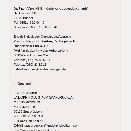
Dr.
Paul
(Vitos Klinik - Kinder-und Jugendpsychatrie)
Herkulesstr. 111
34119 Kassel
Tel. 0561 / 3 10 06 - 0
Sekretariat: 0561 / 3 10 06 - 411
Endokrinologische Gemeinschaftspraxis
Prof. Dr.
Happ
, Dr.
Santen
, Dr.
Engelbach
Düsseldorfer Straße 1-7
(Hbf Nordseite, im Haus Hohenzollern)
60329 Frankfurt am Main
Telefon: (069) 25 78 68 - 0
Telefax: (069) 23 52 16
E-Mail: empfang@endokrinologen.de
Im Saarland:
Frau Dr.
Stamm
ENDOKRINOLOGIKUM SAARBRÜCKEN
MVZ im Medizeum
Europaallee 15
66113 Saarbrücken
Tel. 0681-76 18 99-0
Fax 0681-76 18 99-10
E-Mail: saarbruecken@endokrinologikum.com
http://www.endokrinologikum.com