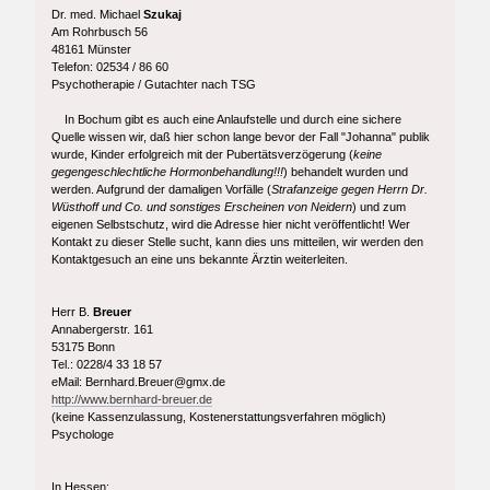
Dr. med. Michael
Szukaj
Am Rohrbusch 56
48161 Münster
Telefon: 02534 / 86 60
Psychotherapie / Gutachter nach TSG
In Bochum gibt es auch eine Anlaufstelle und durch eine sichere
Quelle wissen wir, daß hier schon lange bevor der Fall "Johanna" publik
wurde, Kinder erfolgreich mit der Pubertätsverzögerung (
keine
gegengeschlechtliche Hormonbehandlung!!!
) behandelt wurden und
werden. Aufgrund der damaligen Vorfälle (
Strafanzeige gegen Herrn Dr.
Wüsthoff und Co. und sonstiges Erscheinen von Neidern
) und zum
eigenen Selbstschutz, wird die Adresse hier nicht veröffentlicht! Wer
Kontakt zu dieser Stelle sucht, kann dies uns mitteilen, wir werden den
Kontaktgesuch an eine uns bekannte Ärztin weiterleiten.
Herr B.
Breuer
Annabergerstr. 161
53175 Bonn
Tel.: 0228/4 33 18 57
eMail: Bernhard.Breuer@gmx.de
http://www.bernhard-breuer.de
(keine Kassenzulassung, Kostenerstattungsverfahren möglich)
Psychologe
In Hessen: