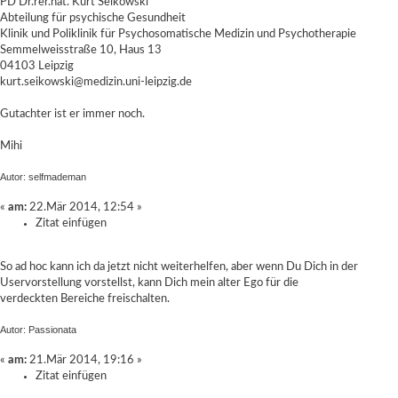
PD Dr.rer.nat. Kurt Seikowski
Abteilung für psychische Gesundheit
Klinik und Poliklinik für Psychosomatische Medizin und Psychotherapie
Semmelweisstraße 10, Haus 13
04103 Leipzig
kurt.seikowski@medizin.uni-leipzig.de
Gutachter ist er immer noch.
Mihi
Autor: selfmademan
«
am:
22.Mär 2014, 12:54 »
Zitat einfügen
So ad hoc kann ich da jetzt nicht weiterhelfen, aber wenn Du Dich in der
Uservorstellung vorstellst, kann Dich mein alter Ego für die
verdeckten Bereiche freischalten.
Autor: Passionata
«
am:
21.Mär 2014, 19:16 »
Zitat einfügen