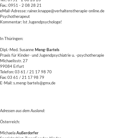
Tel.: 0951 - 2 08 28 20
Fax.: 0951 - 2 08 28 21
eMail-Adresse: rainer.knappe@verhaltenstherapie-online.de
Psychotherapeut
Kommentar: Ist Jugendpsychologe!
In Thüringen:
Dipl.-Med. Susanne
Meng-Bartels
Praxis für Kinder- und Jugendpsychiatrie u. -psychotherapie
Michaelisstr. 27
99084 Erfurt
Telefon: 03 61 / 21 17 98 70
Fax: 03 61 / 21 17 98 79
E-Mail: s.meng-bartels@gmx.de
Adressen aus dem Ausland:
Österreich:
Michaela
Außerdorfer