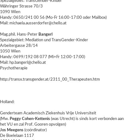
Spezialgebiet: TransGender-Kinder
Währinger Strasse 70/3
1090 Wien
Handy: 0650/241 00 56 (Mo-Fr 16:00-17:00 oder Mailbox)
Mail: michaela.ausserdorfer@chello.at
Mag.phil. Hans-Peter
Bangerl
Spezialgebiet: Mediation und TransGender-Kinder
Arbeitergasse 28/14
1050 Wien
Handy: 0699/192 08 077 (Mi+Fr 12:00-17:00)
Mail: hp.bangerl@chello.at
Psychotherapie
http://transx.transgender.at/2311_00_Therapeuten.htm
Holland:
Genderteam Academisch Ziekenhuis Vrije Universiteit
(Mw.
Peggy Cohen-Kettenis
(was Utrecht) is sinds kort verbonden aan
het VU en zal Prof. Gooren opvolgen)
Jos Meegens
(coördinator)
De Boelelaan 1117