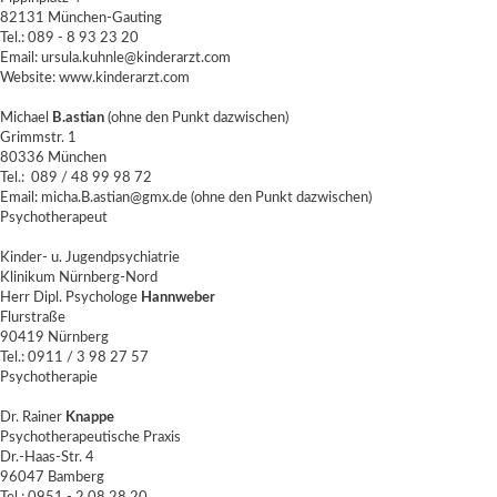
82131 München-Gauting
Tel.: 089 - 8 93 23 20
Email: ursula.kuhnle@kinderarzt.com
Website:
www.kinderarzt.com
Michael
B.astian
(ohne den Punkt dazwischen)
Grimmstr. 1
80336 München
Tel.: 089 / 48 99 98 72
Email: micha.B.astian@gmx.de (ohne den Punkt dazwischen)
Psychotherapeut
Kinder- u. Jugendpsychiatrie
Klinikum Nürnberg-Nord
Herr Dipl. Psychologe
Hannweber
Flurstraße
90419 Nürnberg
Tel.: 0911 / 3 98 27 57
Psychotherapie
Dr. Rainer
Knappe
Psychotherapeutische Praxis
Dr.-Haas-Str. 4
96047 Bamberg