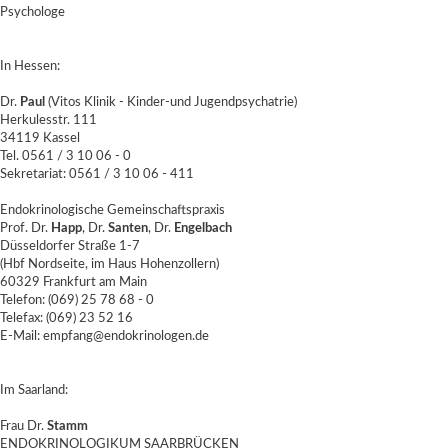
Psychologe
In Hessen:
Dr.
Paul
(Vitos Klinik - Kinder-und Jugendpsychatrie)
Herkulesstr. 111
34119 Kassel
Tel. 0561 / 3 10 06 - 0
Sekretariat: 0561 / 3 10 06 - 411
Endokrinologische Gemeinschaftspraxis
Prof. Dr.
Happ
, Dr.
Santen
, Dr.
Engelbach
Düsseldorfer Straße 1-7
(Hbf Nordseite, im Haus Hohenzollern)
60329 Frankfurt am Main
Telefon: (069) 25 78 68 - 0
Telefax: (069) 23 52 16
E-Mail: empfang@endokrinologen.de
Im Saarland:
Frau Dr.
Stamm
ENDOKRINOLOGIKUM SAARBRÜCKEN