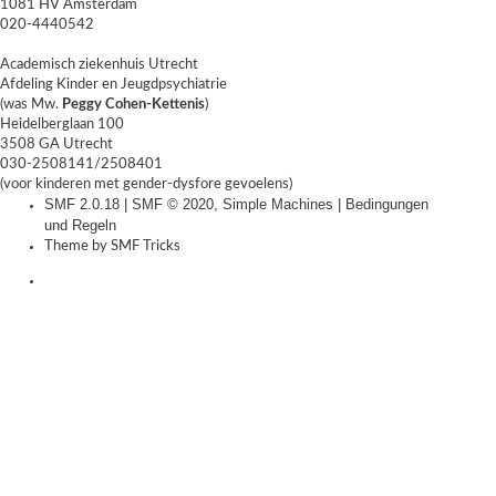
1081 HV Amsterdam
020-4440542
Academisch ziekenhuis Utrecht
Afdeling Kinder en Jeugdpsychiatrie
(was Mw.
Peggy Cohen-Kettenis
)
Heidelberglaan 100
3508 GA Utrecht
030-2508141/2508401
(voor kinderen met gender-dysfore gevoelens)
SMF 2.0.18
|
SMF © 2020
,
Simple Machines
|
Bedingungen
und Regeln
Theme by
SMF Tricks