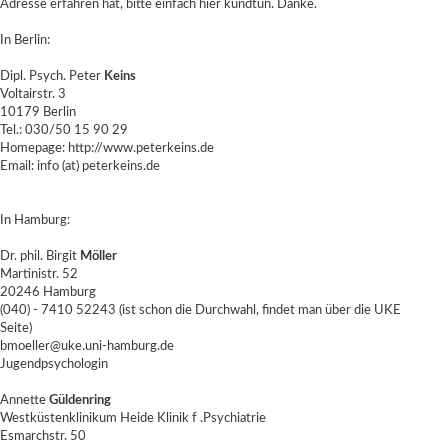
Adresse erfahren hat, bitte einfach hier kundtun. Danke.
In Berlin:
Dipl. Psych. Peter
Keins
Voltairstr. 3
10179 Berlin
Tel.: 030/50 15 90 29
Homepage:
http://www.peterkeins.de
Email: info (at) peterkeins.de
In Hamburg:
Dr. phil. Birgit
Möller
Martinistr. 52
20246 Hamburg
(040) - 7410 52243 (ist schon die Durchwahl, findet man über die UKE
Seite)
bmoeller@uke.uni-hamburg.de
Jugendpsychologin
Annette
Güldenring
Westküstenklinikum Heide Klinik f .Psychiatrie
Esmarchstr. 50