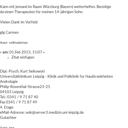
Kann mit jemand im Raum Würzburg (Bayern) weiterhelfen. Benötige
da einen Therapeuten für meinen 14-jährigen Sohn.
Vielen Dank im Vorfeld
glg Carmen
Autor: selfmademan
«
am:
01.Feb 2013, 15:07 »
Zitat einfügen
Dipl.-Psych. Kurt Seikowski
Universitätklinikum Leipzig - Klinik und Poliklinik für Hautkrankheiten
Andrologie
Philip-Rosenthal-Strasse23-25
04103 Leipzig
Tel.: 0341 / 9 71 87 40
Fax 0341 / 9 71 87 49
4. Etage
eMail-Adresse: seik@server3.medizin.uni-leipzig.de
Gutachter
Autor: bea