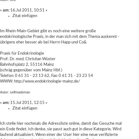
«
am:
16.Jul 2011, 10:51 »
Zitat einfügen
Im Rhein-Main-Gebiet gibt es noch eine weitere große
endokrinologische Praxis, in der man sich mit dem Thema auskennt -
übrigens eher besser als bei Herrn Happ und Co&
Praxis für Endokrinologie
Prof. Dr. med. Christian Wüster
Bahnhofsplatz 2, 55116 Mainz
(schräg gegenüber vom Mainz Hbf.)
Telefon: 0 61 31 - 23 13 62, Fax: 0 61 31 - 23 23 54
WWW:
http://www.endokrinologie-mainz.de/
Autor: selfmademan
«
am:
15.Jul 2011, 12:15 »
Zitat einfügen
Ich stelle hier nochmals die Adressliste online, damit das Gesuche mal
ein Ende findet. Ich denke, sie passt auch gut in diese Kategorie. Wird
laufend aktualisiert. Wenn einer der User hier eine neue verifizierte