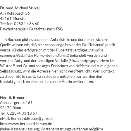
Dr. med. Michael
Szukaj
Am Rohrbusch 56
48161 Münster
Telefon: 02534 / 86 60
Psychotherapie / Gutachter nach TSG
In Bochum gibt es auch eine Anlaufstelle und durch eine sichere
Quelle wissen wir, daß hier schon lange bevor der Fall "Johanna" publik
wurde, Kinder erfolgreich mit der Pubertätsverzögerung (
keine
gegengeschlechtliche Hormonbehandlung!!!
) behandelt wurden und
werden. Aufgrund der damaligen Vorfälle (
Strafanzeige gegen Herrn Dr.
Wüsthoff und Co. und sonstiges Erscheinen von Neidern
) und zum eigenen
Selbstschutz, wird die Adresse hier nicht veröffentlicht! Wer Kontakt
zu dieser Stelle sucht, kann dies uns mitteilen, wir werden den
Kontaktgesuch an eine uns bekannte Ärztin weiterleiten.
Herr B.
Breuer
Annabergerstr. 161
53175 Bonn
Tel.: 0228/4 33 18 57
eMail: Bernhard.Breuer@gmx.de
http://www.bernhard-breuer.de
(keine Kassenzulassung, Kostenerstattungsverfahren möglich)