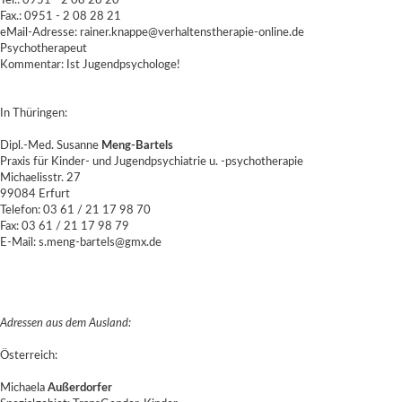
Tel.: 0951 - 2 08 28 20
Fax.: 0951 - 2 08 28 21
eMail-Adresse: rainer.knappe@verhaltenstherapie-online.de
Psychotherapeut
Kommentar: Ist Jugendpsychologe!
In Thüringen:
Dipl.-Med. Susanne
Meng-Bartels
Praxis für Kinder- und Jugendpsychiatrie u. -psychotherapie
Michaelisstr. 27
99084 Erfurt
Telefon: 03 61 / 21 17 98 70
Fax: 03 61 / 21 17 98 79
E-Mail: s.meng-bartels@gmx.de
Adressen aus dem Ausland:
Österreich:
Michaela
Außerdorfer