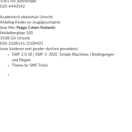
1081 HV Amsterdam
020-4440542
Academisch ziekenhuis Utrecht
Afdeling Kinder en Jeugdpsychiatrie
(was Mw.
Peggy Cohen-Kettenis
)
Heidelberglaan 100
3508 GA Utrecht
030-2508141/2508401
(voor kinderen met gender-dysfore gevoelens)
SMF 2.0.18
|
SMF © 2020
,
Simple Machines
|
Bedingungen
und Regeln
Theme by
SMF Tricks