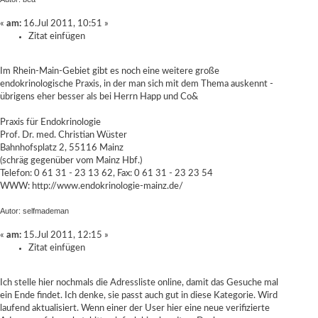
«
am:
16.Jul 2011, 10:51 »
Zitat einfügen
Im Rhein-Main-Gebiet gibt es noch eine weitere große
endokrinologische Praxis, in der man sich mit dem Thema auskennt -
übrigens eher besser als bei Herrn Happ und Co&
Praxis für Endokrinologie
Prof. Dr. med. Christian Wüster
Bahnhofsplatz 2, 55116 Mainz
(schräg gegenüber vom Mainz Hbf.)
Telefon: 0 61 31 - 23 13 62, Fax: 0 61 31 - 23 23 54
WWW:
http://www.endokrinologie-mainz.de/
Autor: selfmademan
«
am:
15.Jul 2011, 12:15 »
Zitat einfügen
Ich stelle hier nochmals die Adressliste online, damit das Gesuche mal
ein Ende findet. Ich denke, sie passt auch gut in diese Kategorie. Wird
laufend aktualisiert. Wenn einer der User hier eine neue verifizierte