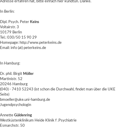
Adresse erfahren hat, bitte einfach hier kundtun. Danke.
In Berlin:
Dipl. Psych. Peter
Keins
Voltairstr. 3
10179 Berlin
Tel.: 030/50 15 90 29
Homepage:
http://www.peterkeins.de
Email: info (at) peterkeins.de
In Hamburg:
Dr. phil. Birgit
Möller
Martinistr. 52
20246 Hamburg
(040) - 7410 52243 (ist schon die Durchwahl, findet man über die UKE
Seite)
bmoeller@uke.uni-hamburg.de
Jugendpsychologin
Annette
Güldenring
Westküstenklinikum Heide Klinik f .Psychiatrie
Esmarchstr. 50