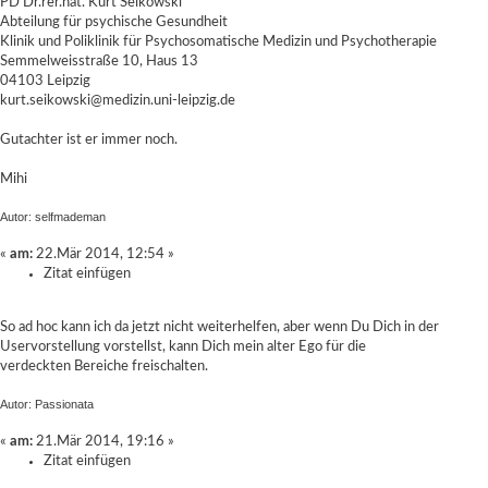
PD Dr.rer.nat. Kurt Seikowski
Abteilung für psychische Gesundheit
Klinik und Poliklinik für Psychosomatische Medizin und Psychotherapie
Semmelweisstraße 10, Haus 13
04103 Leipzig
kurt.seikowski@medizin.uni-leipzig.de
Gutachter ist er immer noch.
Mihi
Autor: selfmademan
«
am:
22.Mär 2014, 12:54 »
Zitat einfügen
So ad hoc kann ich da jetzt nicht weiterhelfen, aber wenn Du Dich in der
Uservorstellung vorstellst, kann Dich mein alter Ego für die
verdeckten Bereiche freischalten.
Autor: Passionata
«
am:
21.Mär 2014, 19:16 »
Zitat einfügen