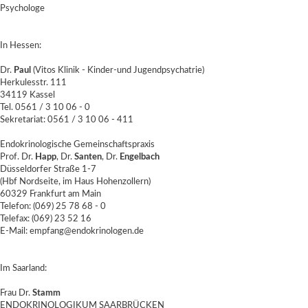
Psychologe
In Hessen:
Dr.
Paul
(Vitos Klinik - Kinder-und Jugendpsychatrie)
Herkulesstr. 111
34119 Kassel
Tel. 0561 / 3 10 06 - 0
Sekretariat: 0561 / 3 10 06 - 411
Endokrinologische Gemeinschaftspraxis
Prof. Dr.
Happ
, Dr.
Santen
, Dr.
Engelbach
Düsseldorfer Straße 1-7
(Hbf Nordseite, im Haus Hohenzollern)
60329 Frankfurt am Main
Telefon: (069) 25 78 68 - 0
Telefax: (069) 23 52 16
E-Mail: empfang@endokrinologen.de
Im Saarland:
Frau Dr.
Stamm
ENDOKRINOLOGIKUM SAARBRÜCKEN