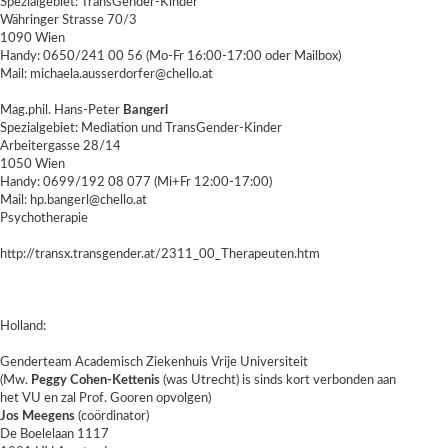
Spezialgebiet: TransGender-Kinder
Währinger Strasse 70/3
1090 Wien
Handy: 0650/241 00 56 (Mo-Fr 16:00-17:00 oder Mailbox)
Mail: michaela.ausserdorfer@chello.at
Mag.phil. Hans-Peter
Bangerl
Spezialgebiet: Mediation und TransGender-Kinder
Arbeitergasse 28/14
1050 Wien
Handy: 0699/192 08 077 (Mi+Fr 12:00-17:00)
Mail: hp.bangerl@chello.at
Psychotherapie
http://transx.transgender.at/2311_00_Therapeuten.htm
Holland:
Genderteam Academisch Ziekenhuis Vrije Universiteit
(Mw.
Peggy Cohen-Kettenis
(was Utrecht) is sinds kort verbonden aan
het VU en zal Prof. Gooren opvolgen)
Jos Meegens
(coördinator)
De Boelelaan 1117