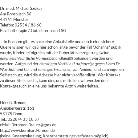
Dr. med. Michael
Szukaj
Am Rohrbusch 56
48161 Münster
Telefon: 02534 / 86 60
Psychotherapie / Gutachter nach TSG
In Bochum gibt es auch eine Anlaufstelle und durch eine sichere
Quelle wissen wir, daß hier schon lange bevor der Fall "Johanna" publik
wurde, Kinder erfolgreich mit der Pubertätsverzögerung (
keine
gegengeschlechtliche Hormonbehandlung!!!
) behandelt wurden und
werden. Aufgrund der damaligen Vorfälle (
Strafanzeige gegen Herrn Dr.
Wüsthoff und Co. und sonstiges Erscheinen von Neidern
) und zum eigenen
Selbstschutz, wird die Adresse hier nicht veröffentlicht! Wer Kontakt
zu dieser Stelle sucht, kann dies uns mitteilen, wir werden den
Kontaktgesuch an eine uns bekannte Ärztin weiterleiten.
Herr B.
Breuer
Annabergerstr. 161
53175 Bonn
Tel.: 0228/4 33 18 57
eMail: Bernhard.Breuer@gmx.de
http://www.bernhard-breuer.de
(keine Kassenzulassung, Kostenerstattungsverfahren möglich)