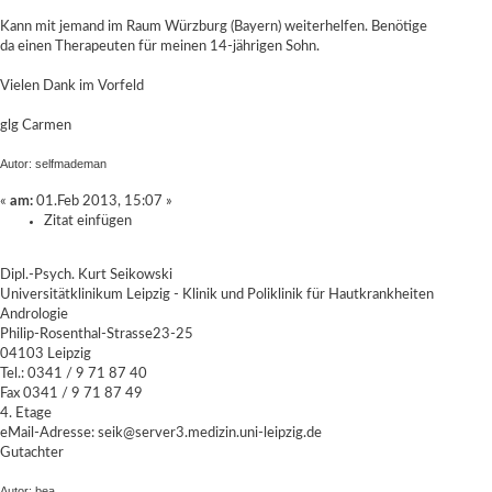
Kann mit jemand im Raum Würzburg (Bayern) weiterhelfen. Benötige
da einen Therapeuten für meinen 14-jährigen Sohn.
Vielen Dank im Vorfeld
glg Carmen
Autor: selfmademan
«
am:
01.Feb 2013, 15:07 »
Zitat einfügen
Dipl.-Psych. Kurt Seikowski
Universitätklinikum Leipzig - Klinik und Poliklinik für Hautkrankheiten
Andrologie
Philip-Rosenthal-Strasse23-25
04103 Leipzig
Tel.: 0341 / 9 71 87 40
Fax 0341 / 9 71 87 49
4. Etage
eMail-Adresse: seik@server3.medizin.uni-leipzig.de
Gutachter
Autor: bea