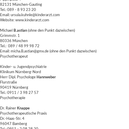
82131 München-Gauting
Tel.: 089 - 8 93 23 20
Email: ursula.kuhnle@kinderarzt.com
Website:
www.kinderarzt.com
Michael
B.astian
(ohne den Punkt dazwischen)
Grimmstr. 1
80336 München
Tel.: 089 / 48 99 98 72
Email: micha.B.astian@gmx.de (ohne den Punkt dazwischen)
Psychotherapeut
Kinder- u. Jugendpsychiatrie
Klinikum Nürnberg-Nord
Herr Dipl. Psychologe
Hannweber
Flurstraße
90419 Nürnberg
Tel.: 0911 / 3 98 27 57
Psychotherapie
Dr. Rainer
Knappe
Psychotherapeutische Praxis
Dr.-Haas-Str. 4
96047 Bamberg