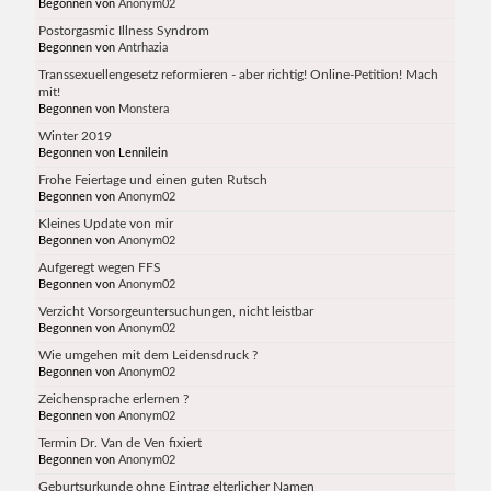
Begonnen von
Anonym02
Postorgasmic Illness Syndrom
Begonnen von
Antrhazia
Transsexuellengesetz reformieren - aber richtig! Online-Petition! Mach
mit!
Begonnen von
Monstera
Winter 2019
Begonnen von Lennilein
Frohe Feiertage und einen guten Rutsch
Begonnen von
Anonym02
Kleines Update von mir
Begonnen von
Anonym02
Aufgeregt wegen FFS
Begonnen von
Anonym02
Verzicht Vorsorgeuntersuchungen, nicht leistbar
Begonnen von
Anonym02
Wie umgehen mit dem Leidensdruck ?
Begonnen von
Anonym02
Zeichensprache erlernen ?
Begonnen von
Anonym02
Termin Dr. Van de Ven fixiert
Begonnen von
Anonym02
Geburtsurkunde ohne Eintrag elterlicher Namen