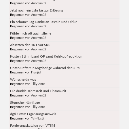
Begonnen von
Anonym02
Jetzt noch ein Jahr bis zur Erlösung
Begonnen von
Anonym02
Ein schöner Tag Danke an Jasmin und Ulrike
Begonnen von
Anonym02
Fühle mich oft auch alleine
Begonnen von
Anonym02
Absetzen der HRT vor SRS
Begonnen von
Anonym02
Kosten Stimmband OP samt Kehlkopfreduktion
Begonnen von
Anonym02
Unterkünfte für Angehörige während der OP's
Begonnen von
Franjid
Wünsche dir was
Begonnen von
Tilly Anna
Die dunkle Jahreszeit und Einsamkeit
Begonnen von
Anonym02
Sternchen-Umfrage
Begonnen von
Tilly Anna
dgti / vtsm Ergänzungsausweis
Begonnen von
Yvi-Nasti
Forderungskatalog von VTSM