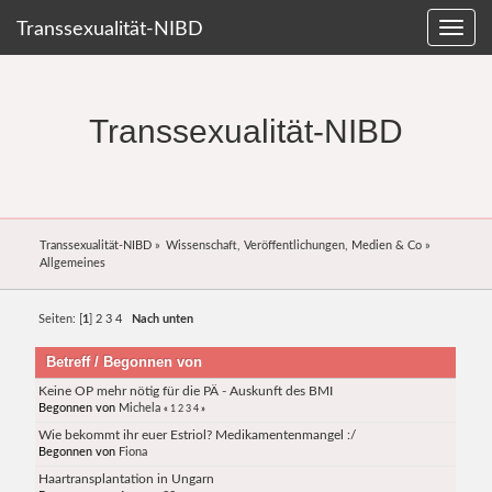
Transsexualität-NIBD
Transsexualität-NIBD
Transsexualität-NIBD
»
Wissenschaft, Veröffentlichungen, Medien & Co
»
Allgemeines
Seiten: [
1
]
2
3
4
Nach unten
Betreff
/
Begonnen von
Keine OP mehr nötig für die PÄ - Auskunft des BMI
Begonnen von
Michela
«
1
2
3
4
»
Wie bekommt ihr euer Estriol? Medikamentenmangel :/
Begonnen von
Fiona
Haartransplantation in Ungarn