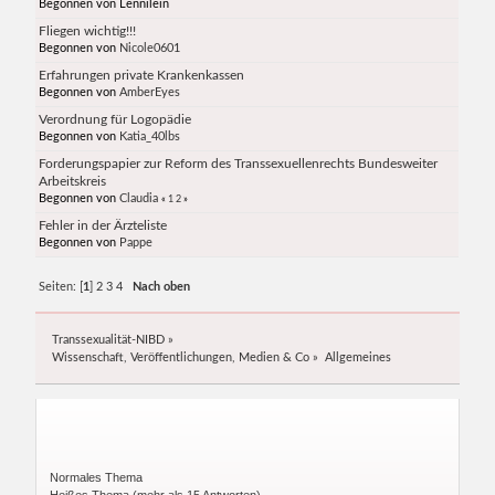
Begonnen von Lennilein
Fliegen wichtig!!!
Begonnen von
Nicole0601
Erfahrungen private Krankenkassen
Begonnen von
AmberEyes
Verordnung für Logopädie
Begonnen von
Katia_40lbs
Forderungspapier zur Reform des Transsexuellenrechts Bundesweiter
Arbeitskreis
Begonnen von
Claudia
«
1
2
»
Fehler in der Ärzteliste
Begonnen von
Pappe
Seiten: [
1
]
2
3
4
Nach oben
Transsexualität-NIBD
»
Wissenschaft, Veröffentlichungen, Medien & Co
»
Allgemeines
Normales Thema