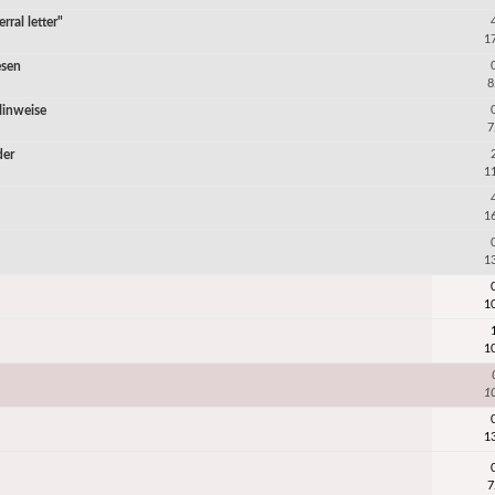
rral letter"
1
esen
8
Hinweise
7
der
1
1
1
1
1
1
1
7