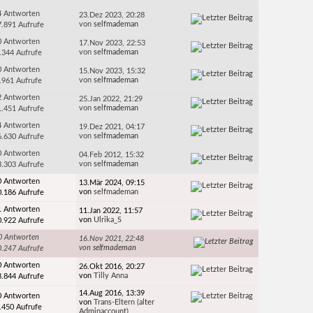
4 Antworten
23.Dez 2023, 20:28
von
selfmademan
7.891 Aufrufe
0 Antworten
17.Nov 2023, 22:53
von
selfmademan
.344 Aufrufe
0 Antworten
15.Nov 2023, 15:32
von
selfmademan
.961 Aufrufe
2 Antworten
25.Jan 2022, 21:29
von
selfmademan
1.451 Aufrufe
4 Antworten
19.Dez 2021, 04:17
von
selfmademan
6.630 Aufrufe
0 Antworten
04.Feb 2012, 15:32
von
selfmademan
3.303 Aufrufe
0 Antworten
13.Mär 2024, 09:15
von
selfmademan
0.186 Aufrufe
1 Antworten
11.Jan 2022, 11:57
von
Ulrika_S
0.922 Aufrufe
0 Antworten
16.Nov 2021, 22:48
von
selfmademan
0.247 Aufrufe
0 Antworten
26.Okt 2016, 20:27
von
Tilly Anna
3.844 Aufrufe
14.Aug 2016, 13:39
0 Antworten
von
Trans-Eltern (alter
.450 Aufrufe
Adminaccount)