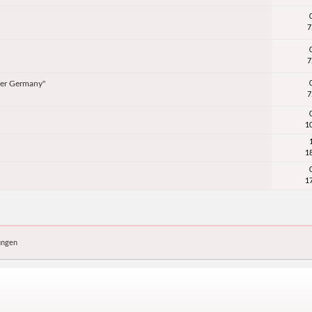
7
7
er Germany"
7
1
1
1
ungen