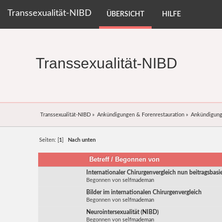
Transsexualität-NIBD
ÜBERSICHT
HILFE
Transsexualität-NIBD
Transsexualität-NIBD
»
Ankündigungen & Forenrestauration
»
Ankündigun
Seiten: [
1
]
Nach unten
Betreff
/
Begonnen von
Internationaler Chirurgenvergleich nun beitragsbasie
Begonnen von
selfmademan
Bilder im internationalen Chirurgenvergleich
Begonnen von
selfmademan
Neurointersexualität (NIBD)
Begonnen von
selfmademan