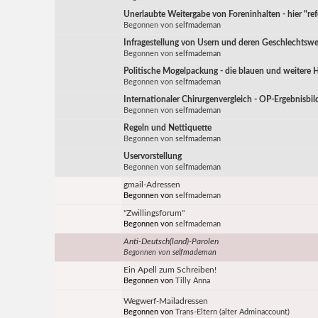
Unerlaubte Weitergabe von Foreninhalten - hier "refe
Begonnen von
selfmademan
Infragestellung von Usern und deren Geschlechtsw
Begonnen von
selfmademan
Politische Mogelpackung - die blauen und weitere 
Begonnen von
selfmademan
Internationaler Chirurgenvergleich - OP-Ergebnisbil
Begonnen von
selfmademan
Regeln und Nettiquette
Begonnen von
selfmademan
Uservorstellung
Begonnen von
selfmademan
gmail-Adressen
Begonnen von
selfmademan
"Zwillingsforum"
Begonnen von
selfmademan
Anti-Deutsch(land)-Parolen
Begonnen von
selfmademan
Ein Apell zum Schreiben!
Begonnen von
Tilly Anna
Wegwerf-Mailadressen
Begonnen von
Trans-Eltern (alter Adminaccount)