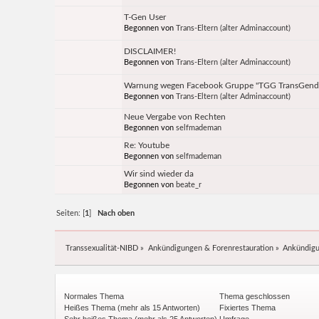
T-Gen User
Begonnen von
Trans-Eltern (alter Adminaccount)
DISCLAIMER!
Begonnen von
Trans-Eltern (alter Adminaccount)
Warnung wegen Facebook Gruppe "TGG TransGend
Begonnen von
Trans-Eltern (alter Adminaccount)
Neue Vergabe von Rechten
Begonnen von
selfmademan
Re: Youtube
Begonnen von
selfmademan
Wir sind wieder da
Begonnen von
beate_r
Seiten: [
1
]
Nach oben
Transsexualität-NIBD
»
Ankündigungen & Forenrestauration
»
Ankündig
Normales Thema
Thema geschlossen
Heißes Thema (mehr als 15 Antworten)
Fixiertes Thema
Sehr heißes Thema (mehr als 25 Antworten)
Umfrage