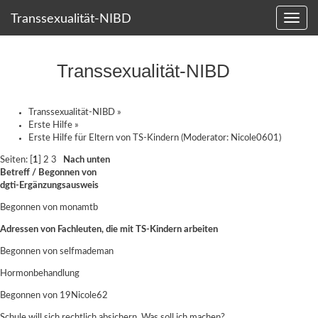
Transsexualität-NIBD
Transsexualität-NIBD
Transsexualität-NIBD
»
Erste Hilfe
»
Erste Hilfe für Eltern von TS-Kindern
(Moderator:
Nicole0601
)
Seiten: [
1
]
2
3
Nach unten
Betreff
/
Begonnen von
dgti-Ergänzungsausweis
Begonnen von
monamtb
Adressen von Fachleuten, die mit TS-Kindern arbeiten
Begonnen von
selfmademan
Hormonbehandlung
Begonnen von 19Nicole62
Schule will sich rechtlich absichern. Was soll ich machen?