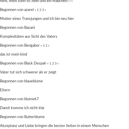
hilfe, mein sohn ist zwei und ein mädchen!??!
Begonnen von
azarel
«
1
2
3
»
Mutter eines Transjungen und ich bin neu hier
Begonnen von
Bayani
Komplexitäten aus Sicht des Vaters
Begonnen von
Bengabor
«
1
2
»
das ist mein kind
Begonnen von Black Despair
«
1
2
3
»
Vater tut sich schwerer als er zeigt
Begonnen von
blaueblume
Eltern
Begonnen von
blume67
Damit komme ich nicht klar
Begonnen von Butterblume
Akzeptanz und Liebe bringen die besten Seiten in einem Menschen