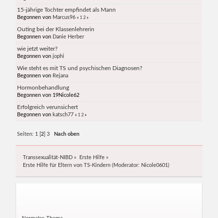
15-jährige Tochter empfindet als Mann
Begonnen von
Marcus96
«
1
2
»
Outing bei der Klassenlehrerin
Begonnen von
Danie Herber
wie jetzt weiter?
Begonnen von
jophi
Wie steht es mit TS und psychischen Diagnosen?
Begonnen von
Rejana
Hormonbehandlung
Begonnen von 19Nicole62
Erfolgreich verunsichert
Begonnen von
katsch77
«
1
2
»
Seiten:
1
[
2
]
3
Nach oben
Transsexualität-NIBD
»
Erste Hilfe
»
Erste Hilfe für Eltern von TS-Kindern
(Moderator:
Nicole0601
)