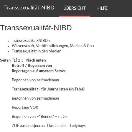
Transsexualität-NIBD
ÜBERSICHT
HILFE
Transsexualität-NIBD
Transsexualität-NIBD
»
Wissenschaft, Veröffentlichungen, Medien & Co
»
Transsexualität in den Medien
Seiten: [
1
]
2
3
Nach unten
Betreff
/
Begonnen von
Reportagen auf unserem Server
Begonnen von
selfmademan
Transsexualität - für Journalisten ein Tabu?
Begonnen von
selfmademan
Reportage VOX
Begonnen von ~*Bennet*~
«
1
2
»
ZDF auslandsjournal: Das Land der Ladyboys