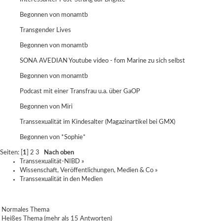
Begonnen von
monamtb
Transgender Lives
Begonnen von
monamtb
SONA AVEDIAN Youtube video - fom Marine zu sich selbst
Begonnen von
monamtb
Podcast mit einer Transfrau u.a. über GaOP
Begonnen von
Miri
Transsexualität im Kindesalter (Magazinartikel bei GMX)
Begonnen von
*Sophie*
Seiten: [
1
]
2
3
Nach oben
Transsexualität-NIBD
»
Wissenschaft, Veröffentlichungen, Medien & Co
»
Transsexualität in den Medien
Normales Thema
Heißes Thema (mehr als 15 Antworten)