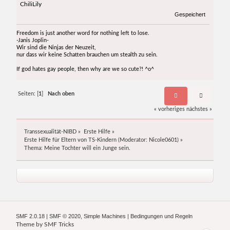
ChiliLily
Gespeichert
Freedom is just another word for nothing left to lose.
-Janis Joplin-
Wir sind die Ninjas der Neuzeit,
nur dass wir keine Schatten brauchen um stealth zu sein.
If god hates gay people, then why are we so cute?! ^o^
Seiten: [
1
]
Nach oben
« vorheriges
nächstes »
Transsexualität-NIBD
»
Erste Hilfe
»
Erste Hilfe für Eltern von TS-Kindern
(Moderator:
Nicole0601
) »
Thema:
Meine Tochter will ein Junge sein.
SMF 2.0.18
|
SMF © 2020
,
Simple Machines
|
Bedingungen und Regeln
Theme by
SMF Tricks