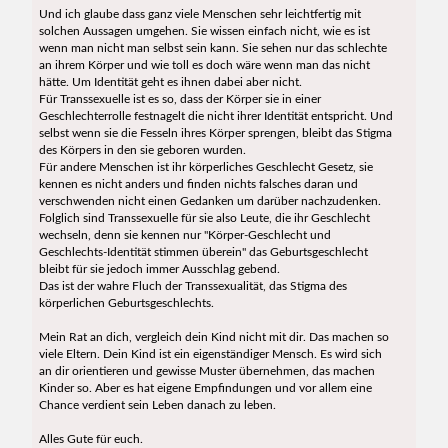
Und ich glaube dass ganz viele Menschen sehr leichtfertig mit
solchen Aussagen umgehen. Sie wissen einfach nicht, wie es ist
wenn man nicht man selbst sein kann. Sie sehen nur das schlechte
an ihrem Körper und wie toll es doch wäre wenn man das nicht
hätte. Um Identität geht es ihnen dabei aber nicht.
Für Transsexuelle ist es so, dass der Körper sie in einer
Geschlechterrolle festnagelt die nicht ihrer Identität entspricht. Und
selbst wenn sie die Fesseln ihres Körper sprengen, bleibt das Stigma
des Körpers in den sie geboren wurden.
Für andere Menschen ist ihr körperliches Geschlecht Gesetz, sie
kennen es nicht anders und finden nichts falsches daran und
verschwenden nicht einen Gedanken um darüber nachzudenken.
Folglich sind Transsexuelle für sie also Leute, die ihr Geschlecht
wechseln, denn sie kennen nur "Körper-Geschlecht und
Geschlechts-Identität stimmen überein" das Geburtsgeschlecht
bleibt für sie jedoch immer Ausschlag gebend.
Das ist der wahre Fluch der Transsexualität, das Stigma des
körperlichen Geburtsgeschlechts.
Mein Rat an dich, vergleich dein Kind nicht mit dir. Das machen so
viele Eltern. Dein Kind ist ein eigenständiger Mensch. Es wird sich
an dir orientieren und gewisse Muster übernehmen, das machen
Kinder so. Aber es hat eigene Empfindungen und vor allem eine
Chance verdient sein Leben danach zu leben.
Alles Gute für euch.