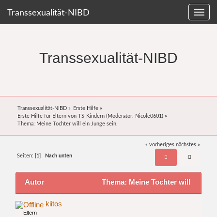
Transsexualität-NIBD
Transsexualität-NIBD
Transsexualität-NIBD
»
Erste Hilfe
»
Erste Hilfe für Eltern von TS-Kindern
(Moderator:
Nicole0601
) »
Thema:
Meine Tochter will ein Junge sein.
« vorheriges
nächstes »
Seiten: [
1
]
Nach unten
Autor
Thema: Meine Tochter will
ein Junge sein. (Gelesen 9770 mal)
kiitos
Eltern