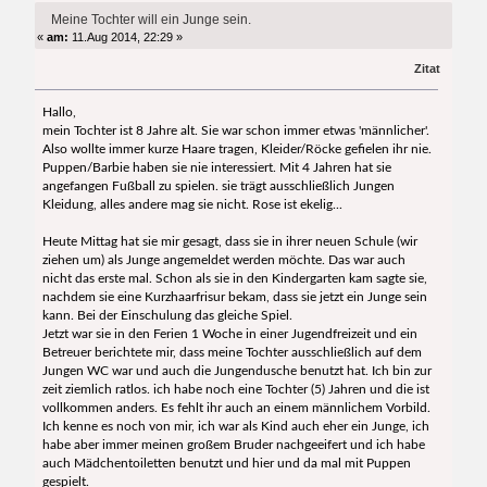
Meine Tochter will ein Junge sein.
«
am:
11.Aug 2014, 22:29 »
Zitat
Hallo,
mein Tochter ist 8 Jahre alt. Sie war schon immer etwas 'männlicher'.
Also wollte immer kurze Haare tragen, Kleider/Röcke gefielen ihr nie.
Puppen/Barbie haben sie nie interessiert. Mit 4 Jahren hat sie
angefangen Fußball zu spielen. sie trägt ausschließlich Jungen
Kleidung, alles andere mag sie nicht. Rose ist ekelig...
Heute Mittag hat sie mir gesagt, dass sie in ihrer neuen Schule (wir
ziehen um) als Junge angemeldet werden möchte. Das war auch
nicht das erste mal. Schon als sie in den Kindergarten kam sagte sie,
nachdem sie eine Kurzhaarfrisur bekam, dass sie jetzt ein Junge sein
kann. Bei der Einschulung das gleiche Spiel.
Jetzt war sie in den Ferien 1 Woche in einer Jugendfreizeit und ein
Betreuer berichtete mir, dass meine Tochter ausschließlich auf dem
Jungen WC war und auch die Jungendusche benutzt hat. Ich bin zur
zeit ziemlich ratlos. ich habe noch eine Tochter (5) Jahren und die ist
vollkommen anders. Es fehlt ihr auch an einem männlichem Vorbild.
Ich kenne es noch von mir, ich war als Kind auch eher ein Junge, ich
habe aber immer meinen großem Bruder nachgeeifert und ich habe
auch Mädchentoiletten benutzt und hier und da mal mit Puppen
gespielt.