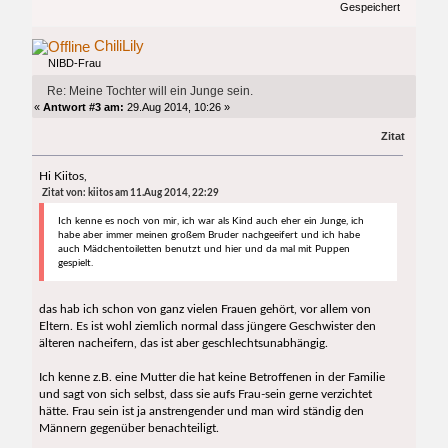
Gespeichert
ChiliLily
NIBD-Frau
Re: Meine Tochter will ein Junge sein.
«
Antwort #3 am:
29.Aug 2014, 10:26 »
Zitat
Hi Kiitos,
Zitat von: kiitos am 11.Aug 2014, 22:29
Ich kenne es noch von mir, ich war als Kind auch eher ein Junge, ich
habe aber immer meinen großem Bruder nachgeeifert und ich habe
auch Mädchentoiletten benutzt und hier und da mal mit Puppen
gespielt.
das hab ich schon von ganz vielen Frauen gehört, vor allem von
Eltern. Es ist wohl ziemlich normal dass jüngere Geschwister den
älteren nacheifern, das ist aber geschlechtsunabhängig.
Ich kenne z.B. eine Mutter die hat keine Betroffenen in der Familie
und sagt von sich selbst, dass sie aufs Frau-sein gerne verzichtet
hätte. Frau sein ist ja anstrengender und man wird ständig den
Männern gegenüber benachteiligt.