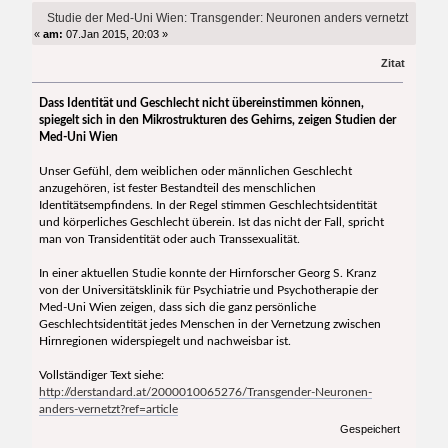
(Gelesen 14055 mal)
Studie der Med-Uni Wien: Transgender: Neuronen anders vernetzt
«
am:
07.Jan 2015, 20:03 »
Zitat
Dass Identität und Geschlecht nicht übereinstimmen können,
spiegelt sich in den Mikrostrukturen des Gehirns, zeigen Studien der
Med-Uni Wien
Unser Gefühl, dem weiblichen oder männlichen Geschlecht
anzugehören, ist fester Bestandteil des menschlichen
Identitätsempfindens. In der Regel stimmen Geschlechtsidentität
und körperliches Geschlecht überein. Ist das nicht der Fall, spricht
man von Transidentität oder auch Transsexualität.
In einer aktuellen Studie konnte der Hirnforscher Georg S. Kranz
von der Universitätsklinik für Psychiatrie und Psychotherapie der
Med-Uni Wien zeigen, dass sich die ganz persönliche
Geschlechtsidentität jedes Menschen in der Vernetzung zwischen
Hirnregionen widerspiegelt und nachweisbar ist.
Vollständiger Text siehe:
http://derstandard.at/2000010065276/Transgender-Neuronen-
anders-vernetzt?ref=article
Gespeichert