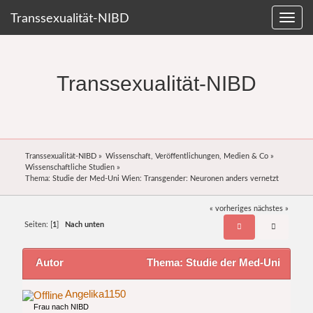
Transsexualität-NIBD
Transsexualität-NIBD
Transsexualität-NIBD
»
Wissenschaft, Veröffentlichungen, Medien & Co
»
Wissenschaftliche Studien
»
Thema:
Studie der Med-Uni Wien: Transgender: Neuronen anders vernetzt
« vorheriges
nächstes »
Seiten: [
1
]
Nach unten
Autor
Thema: Studie der Med-Uni
Wien: Transgender: Neuronen anders vernetzt
Angelika1150
Frau nach NIBD