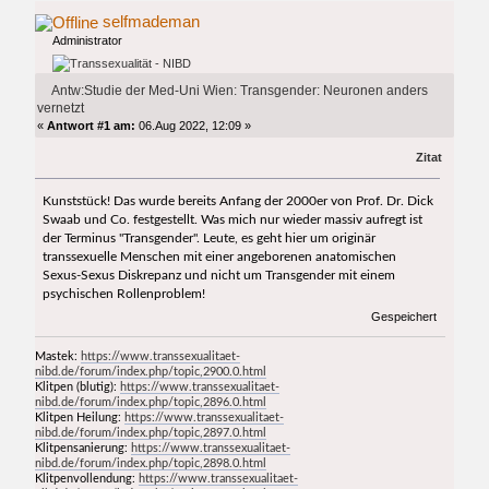
selfmademan
Administrator
Antw:Studie der Med-Uni Wien: Transgender: Neuronen anders
vernetzt
«
Antwort #1 am:
06.Aug 2022, 12:09 »
Zitat
Kunststück! Das wurde bereits Anfang der 2000er von Prof. Dr. Dick
Swaab und Co. festgestellt. Was mich nur wieder massiv aufregt ist
der Terminus "Transgender". Leute, es geht hier um originär
transsexuelle Menschen mit einer angeborenen anatomischen
Sexus-Sexus Diskrepanz und nicht um Transgender mit einem
psychischen Rollenproblem!
Gespeichert
Mastek:
https://www.transsexualitaet-
nibd.de/forum/index.php/topic,2900.0.html
Klitpen (blutig):
https://www.transsexualitaet-
nibd.de/forum/index.php/topic,2896.0.html
Klitpen Heilung:
https://www.transsexualitaet-
nibd.de/forum/index.php/topic,2897.0.html
Klitpensanierung:
https://www.transsexualitaet-
nibd.de/forum/index.php/topic,2898.0.html
Klitpenvollendung:
https://www.transsexualitaet-