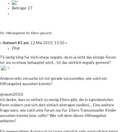
Beiträge: 27
Re: Hilfsangebote für Eltern gesucht
«
Antwort #2 am:
12.Mai 2010, 13:50 »
Zitat
TS-lastig kling für mich etwas negativ, da es ja nicht das einzige Forum
ist, wo so etwas behauptet wird… Ist das wirklich negativ gemeint?
Andererseits versuche ich mir gerade vorzustellen, wie solch ein
Hilfsangebot aussehen könnte?
@naomi2010:
Ich denke, dass es einfach zu wenig Eltern gibt, die in irgendwelchen
Foren stöbern und sich dort einfach eintragen (wollen)… Eine weitere
Frage wäre, wie solch eine Forum nur für Eltern Transsexueller Kinder
aussehen könnte bzw. sollte? Wer soll denn dieses Hilfeangebot
anbieten?
Ein gegenseitiger Austausch ist/wäre natürlich sehr wertvoll (gar keine