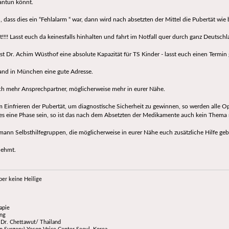
antun könnt.
, dass dies ein “Fehlalarm “ war, dann wird nach absetzten der Mittel die Pubertät wie 
t!!!! Lasst euch da keinesfalls hinhalten und fahrt im Notfall quer durch ganz Deutschl
 Dr. Achim Wüsthof eine absolute Kapazität für TS Kinder - lasst euch einen Termin 
 Land in München eine gute Adresse.
ch mehr Ansprechpartner, möglicherweise mehr in eurer Nähe.
dem Einfrieren der Pubertät, um diagnostische Sicherheit zu gewinnen, so werden alle
te es eine Phase sein, so ist das nach dem Absetzten der Medikamente auch kein Thema
mann Selbsthilfegruppen, die möglicherweise in eurer Nähe euch zusätzliche Hilfe ge
nehmt.
ber keine Heilige
apie
ung
Dr. Chettawut/ Thailand