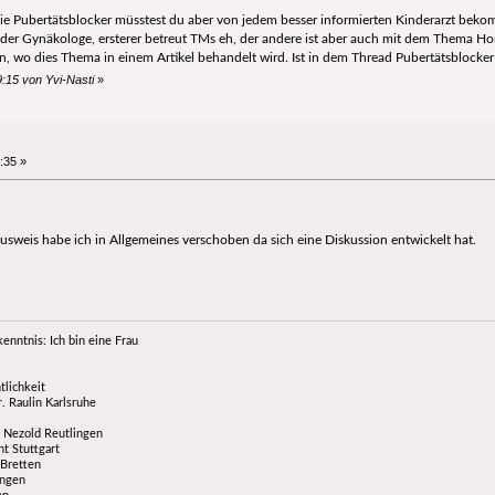
 Die Pubertätsblocker müsstest du aber von jedem besser informierten Kinderarzt be
oder Gynäkologe, ersterer betreut TMs eh, der andere ist aber auch mit dem Thema 
n, wo dies Thema in einem Artikel behandelt wird. Ist in dem Thread Pubertätsblocker
:15 von Yvi-Nasti
»
:35 »
weis habe ich in Allgemeines verschoben da sich eine Diskussion entwickelt hat.
enntnis: Ich bin eine Frau
tlichkeit
 Raulin Karlsruhe
 Nezold Reutlingen
t Stuttgart
 Bretten
ingen