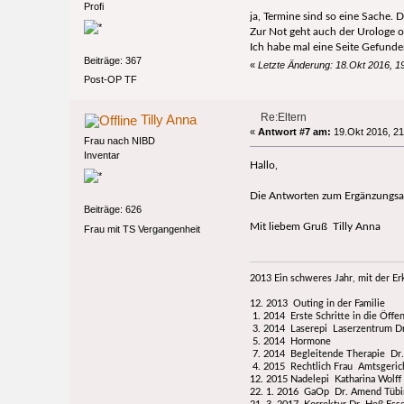
Profi
ja, Termine sind so eine Sache.
Zur Not geht auch der Urologe 
Ich habe mal eine Seite Gefunde
Beiträge: 367
«
Letzte Änderung: 18.Okt 2016, 19
Post-OP TF
Re:Eltern
Tilly Anna
«
Antwort #7 am:
19.Okt 2016, 21
Frau nach NIBD
Inventar
Hallo,
Die Antworten zum Ergänzungsaus
Beiträge: 626
Mit liebem Gruß Tilly Anna
Frau mit TS Vergangenheit
2013 Ein schweres Jahr, mit der Erk
12. 2013 Outing in der Familie
1. 2014 Erste Schritte in die Öffen
3. 2014 Laserepi Laserzentrum Dr.
5. 2014 Hormone
7. 2014 Begleitende Therapie Dr.
4. 2015 Rechtlich Frau Amtsgerich
12. 2015 Nadelepi Katharina Wolff
22. 1. 2016 GaOp Dr. Amend Tüb