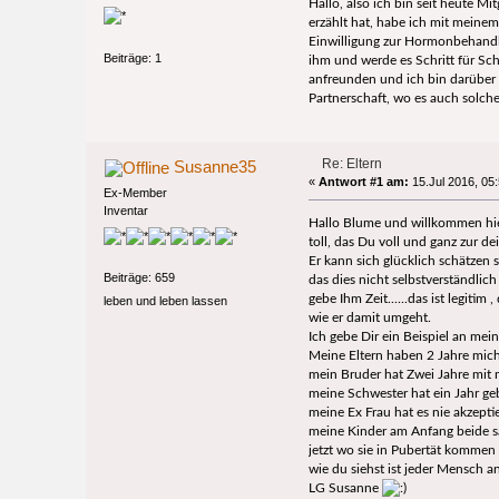
Hallo, also ich bin seit heute M
erzählt hat, habe ich mit meinem
Einwilligung zur Hormonbehandlu
Beiträge: 1
ihm und werde es Schritt für Schr
anfreunden und ich bin darüber s
Partnerschaft, wo es auch solche
Re: Eltern
Susanne35
«
Antwort #1 am:
15.Jul 2016, 05:
Ex-Member
Inventar
Hallo Blume und willkommen hie
toll, das Du voll und ganz zur d
Er kann sich glücklich schätzen 
Beiträge: 659
das dies nicht selbstverständlich
gebe Ihm Zeit......das ist legitim ,
leben und leben lassen
wie er damit umgeht.
Ich gebe Dir ein Beispiel an mein
Meine Eltern haben 2 Jahre mi
mein Bruder hat Zwei Jahre mit
meine Schwester hat ein Jahr ge
meine Ex Frau hat es nie akzeptie
meine Kinder am Anfang beide s
jetzt wo sie in Pubertät kommen i
wie du siehst ist jeder Mensch an
LG Susanne