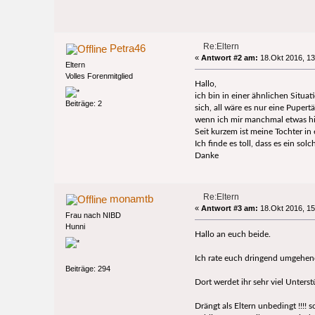
Re:Eltern
Petra46
«
Antwort #2 am:
18.Okt 2016, 13
Eltern
Volles Forenmitglied
Hallo,
ich bin in einer ähnlichen Situat
Beiträge: 2
sich, all wäre es nur eine Puper
wenn ich mir manchmal etwas hilf
Seit kurzem ist meine Tochter in
Ich finde es toll, dass es ein so
Danke
Re:Eltern
monamtb
«
Antwort #3 am:
18.Okt 2016, 15
Frau nach NIBD
Hunni
Hallo an euch beide.
Ich rate euch dringend umgehen
Beiträge: 294
Dort werdet ihr sehr viel Unterst
Drängt als Eltern unbedingt !!!!