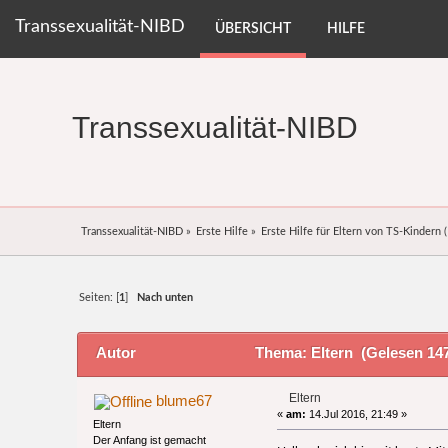
Transsexualität-NIBD
ÜBERSICHT
HILFE
Transsexualität-NIBD
Transsexualität-NIBD
»
Erste Hilfe
»
Erste Hilfe für Eltern von TS-Kindern
(
Seiten: [
1
]
Nach unten
Autor
Thema: Eltern (Gelesen 147
Eltern
blume67
«
am:
14.Jul 2016, 21:49 »
Eltern
Der Anfang ist gemacht