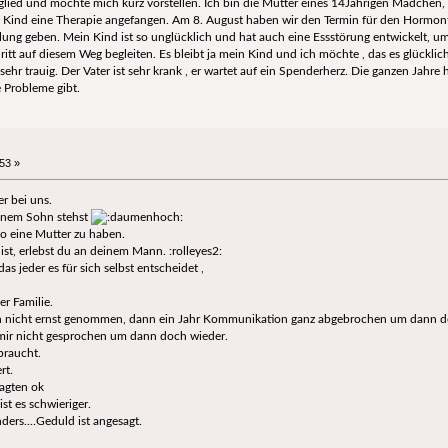
itglied und möchte mich kurz vorstellen. Ich bin die Mutter eines 14Jährigen Mädchen, 
 Kind eine Therapie angefangen. Am 8. August haben wir den Termin für den Hormontest
ng geben. Mein Kind ist so unglücklich und hat auch eine Essstörung entwickelt, um d
itt auf diesem Weg begleiten. Es bleibt ja mein Kind und ich möchte , das es glücklich
ehr trauig. Der Vater ist sehr krank , er wartet auf ein Spenderherz. Die ganzen Jahr
 Probleme gibt.
53 »
r bei uns.
einem Sohn stehst
so eine Mutter zu haben.
 ist, erlebst du an deinem Mann. :rolleyes2:
 das jeder es für sich selbst entscheidet ,
er Familie.
ch nicht ernst genommen, dann ein Jahr Kommunikation ganz abgebrochen um dann
 mir nicht gesprochen um dann doch wieder.
braucht.
rt.
agten ok
st es schwieriger.
ders....Geduld ist angesagt.