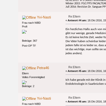
02.02.2015: VFS (Voice Feminisatio
Winter 2015: FGC/FFS FACIALTEAM
Juli 2016: Revision Dr. Sanguan PP
Re:Eltern
Yvi-Nasti
«
Antwort #4 am:
18.Okt 2016, 15
Frau nach NIBD
Profi
Ein herzliches Hallo auch von mir
gibt nur wenige, gerade Medizin
Es ist keine leichte Zeit, weder 
Beiträge: 367
Die Väter haben scheinbar leider
jedem falle ist es leider so, da
Post-OP TF
ist das wichtige, man sollte sie 
jedes anders).
Re:Eltern
Petra46
«
Antwort #5 am:
18.Okt 2016, 16
Eltern
Volles Forenmitglied
Ich habe gerade mit der Klinik i
Endokrinologie in Saarbrücken s
Beiträge: 2
Re:Eltern
Yvi-Nasti
«
Antwort #6 am:
18.Okt 2016, 18
Frau nach NIBD