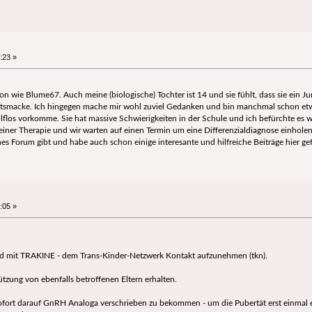
:23 »
ion wie Blume67. Auch meine (biologische) Tochter ist 14 und sie fühlt, dass sie ein Ju
tätsmacke. Ich hingegen mache mir wohl zuviel Gedanken und bin manchmal schon etwas
los vorkomme. Sie hat massive Schwierigkeiten in der Schule und ich befürchte es wir
 einer Therapie und wir warten auf einen Termin um eine Differenzialdiagnose einholen 
lches Forum gibt und habe auch schon einige interesante und hilfreiche Beiträge hier g
:05 »
d mit TRAKINE - dem Trans-Kinder-Netzwerk Kontakt aufzunehmen (tkn).
ützung von ebenfalls betroffenen Eltern erhalten.
 sofort darauf GnRH Analoga verschrieben zu bekommen - um die Pubertät erst einmal ei