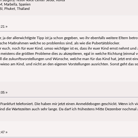
n Surgery) Yeson Voice Center Seoul, Korea
, Marbella, Spanien
SI, Phuket, Thailand
:21 »
, ja der allerwichtigste Tipp ist ja schon gegeben, wo ihr ebenfalls weitere Eltern bet
ische Maßnahmen welche so problemlos sind, als wie die Pubertätsblocker.
für euch, noch für euer Kind, umso wichtiger ist es, dass ihr euer Kind ernst nehmt un
 meistens die größten Probleme dies zu akzeptieren, egal in welche Richtung (einmal ve
ss all die zukunftsvorstellungen und Wünsche, welche man für das Kind hat, jetzt erst
sowieso am Kind, und nicht an den eigenen Vorstellungen ausrichten. Sonst geht das sowi
:05 »
n Frankfurt telefoniert. Die haben mir jetzt einen Anmeldebogen geschickt. Wenn ich 
ind die Wartezeiten auch sehr lange. Da darf ich frühestens Mitte Dezember nochmal
:47 »