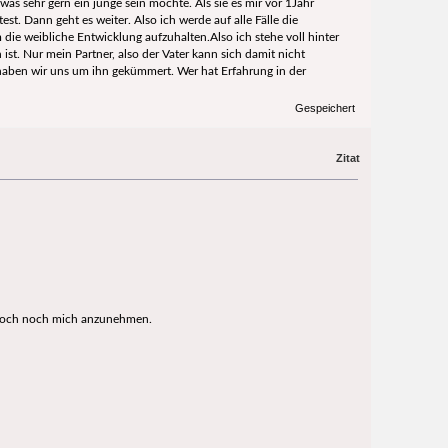
was sehr gern ein junge sein möchte. Als sie es mir vor 1Jahr
. Dann geht es weiter. Also ich werde auf alle Fälle die
ie weibliche Entwicklung aufzuhalten.Also ich stehe voll hinter
 ist. Nur mein Partner, also der Vater kann sich damit nicht
e haben wir uns um ihn gekümmert. Wer hat Erfahrung in der
Gespeichert
Zitat
 doch noch mich anzunehmen.