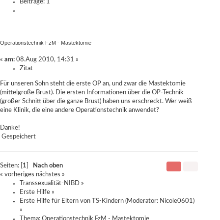
Beiträge: 1
Operationstechnik FzM - Mastektomie
«
am:
08.Aug 2010, 14:31 »
Zitat
Für unseren Sohn steht die erste OP an, und zwar die Mastektomie
(mittelgroße Brust). Die ersten Informationen über die OP-Technik
(großer Schnitt über die ganze Brust) haben uns erschreckt. Wer weiß
eine Klinik, die eine andere Operationstechnik anwendet?
Danke!
Gespeichert
Seiten: [
1
]
Nach oben
« vorheriges
nächstes »
Transsexualität-NIBD
»
Erste Hilfe
»
Erste Hilfe für Eltern von TS-Kindern
(Moderator:
Nicole0601
)
»
Thema:
Operationstechnik FzM - Mastektomie