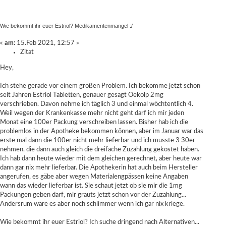
Wie bekommt ihr euer Estriol? Medikamentenmangel :/
«
am:
15.Feb 2021, 12:57 »
Zitat
Hey,
Ich stehe gerade vor einem großen Problem. Ich bekomme jetzt schon
seit Jahren Estriol Tabletten, genauer gesagt Oekolp 2mg
verschrieben. Davon nehme ich täglich 3 und einmal wöchtentlich 4.
Weil wegen der Krankenkasse mehr nicht geht darf ich mir jeden
Monat eine 100er Packung verschreiben lassen. Bisher hab ich die
problemlos in der Apotheke bekommen können, aber im Januar war das
erste mal dann die 100er nicht mehr lieferbar und ich musste 3 30er
nehmen, die dann auch gleich die dreifache Zuzahlung gekostet haben.
Ich hab dann heute wieder mit dem gleichen gerechnet, aber heute war
dann gar nix mehr lieferbar. Die Apothekerin hat auch beim Hersteller
angerufen, es gäbe aber wegen Materialengpässen keine Angaben
wann das wieder lieferbar ist. Sie schaut jetzt ob sie mir die 1mg
Packungen geben darf, mir grauts jetzt schon vor der Zuzahlung...
Andersrum wäre es aber noch schlimmer wenn ich gar nix kriege.
Wie bekommt ihr euer Estriol? Ich suche dringend nach Alternativen...