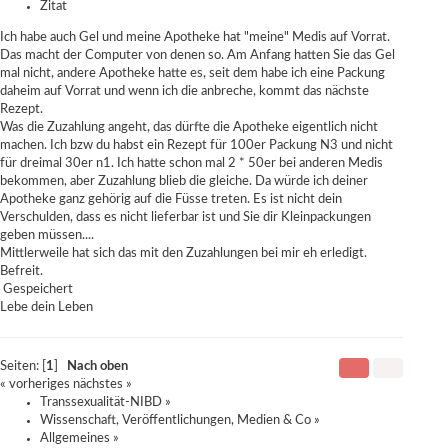
Zitat
Ich habe auch Gel und meine Apotheke hat "meine" Medis auf Vorrat.
Das macht der Computer von denen so. Am Anfang hatten Sie das Gel
mal nicht, andere Apotheke hatte es, seit dem habe ich eine Packung
daheim auf Vorrat und wenn ich die anbreche, kommt das nächste
Rezept.
Was die Zuzahlung angeht, das dürfte die Apotheke eigentlich nicht
machen. Ich bzw du habst ein Rezept für 100er Packung N3 und nicht
für dreimal 30er n1. Ich hatte schon mal 2 * 50er bei anderen Medis
bekommen, aber Zuzahlung blieb die gleiche. Da würde ich deiner
Apotheke ganz gehörig auf die Füsse treten. Es ist nicht dein
Verschulden, dass es nicht lieferbar ist und Sie dir Kleinpackungen
geben müssen....
Mittlerweile hat sich das mit den Zuzahlungen bei mir eh erledigt.
Befreit.
Gespeichert
Lebe dein Leben
Seiten: [
1
]
Nach oben
« vorheriges
nächstes »
Transsexualität-NIBD
»
Wissenschaft, Veröffentlichungen, Medien & Co
»
Allgemeines
»