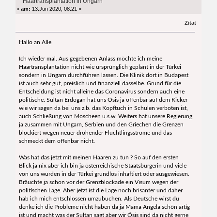
Haartransplantation in Ungarn
«
am:
13.Jun 2020, 08:21 »
Zitat
Hallo an Alle
Ich wieder mal. Aus gegebenen Anlass möchte ich meine
Haartransplantation nicht wie ursprünglich geplant in der Türkei
sondern in Ungarn durchführen lassen. Die Klinik dort in Budapest
ist auch sehr gut, preislich und finanziell dasselbe. Grund für die
Entscheidung ist nicht alleine das Coronavirus sondern auch eine
politische. Sultan Erdogan hat uns Ösis ja offenbar auf dem Kicker
wie wir sagen da bei uns z.b. das Kopftuch in Schulen verboten ist,
auch Schließung von Moscheen u.s.w. Weiters hat unsere Regierung
ja zusammen mit Ungarn, Serbien und den Griechen die Grenzen
blockiert wegen neuer drohender Flüchtlingsströme und das
schmeckt dem offenbar nicht.
Was hat das jetzt mit meinen Haaren zu tun ? So auf den ersten
Blick ja nix aber ich bin ja österreichische Staatsbürgerin und viele
von uns wurden in der Türkei grundlos inhaftiert oder ausgewiesen.
Bräuchte ja schon vor der Grenzblockade ein Visum wegen der
politischen Lage. Aber jetzt ist die Lage noch brisanter und daher
hab ich mich entschlossen umzubuchen. Als Deutsche wirst du
denke ich die Probleme nicht haben da ja Mama Angela schön artig
ist und macht was der Sultan sagt aber wir Ösis sind da nicht gerne