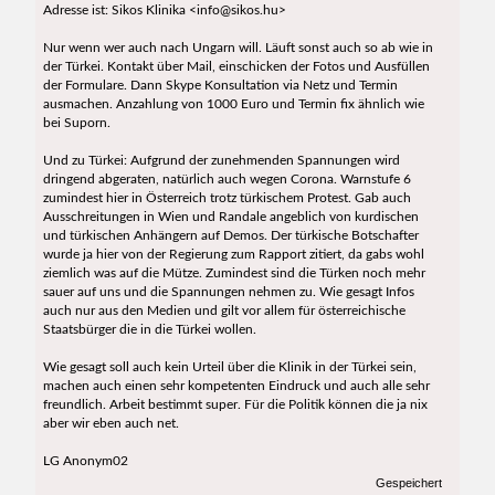
Adresse ist: Sikos Klinika <info@sikos.hu>
Nur wenn wer auch nach Ungarn will. Läuft sonst auch so ab wie in
der Türkei. Kontakt über Mail, einschicken der Fotos und Ausfüllen
der Formulare. Dann Skype Konsultation via Netz und Termin
ausmachen. Anzahlung von 1000 Euro und Termin fix ähnlich wie
bei Suporn.
Und zu Türkei: Aufgrund der zunehmenden Spannungen wird
dringend abgeraten, natürlich auch wegen Corona. Warnstufe 6
zumindest hier in Österreich trotz türkischem Protest. Gab auch
Ausschreitungen in Wien und Randale angeblich von kurdischen
und türkischen Anhängern auf Demos. Der türkische Botschafter
wurde ja hier von der Regierung zum Rapport zitiert, da gabs wohl
ziemlich was auf die Mütze. Zumindest sind die Türken noch mehr
sauer auf uns und die Spannungen nehmen zu. Wie gesagt Infos
auch nur aus den Medien und gilt vor allem für österreichische
Staatsbürger die in die Türkei wollen.
Wie gesagt soll auch kein Urteil über die Klinik in der Türkei sein,
machen auch einen sehr kompetenten Eindruck und auch alle sehr
freundlich. Arbeit bestimmt super. Für die Politik können die ja nix
aber wir eben auch net.
LG Anonym02
Gespeichert