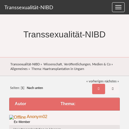
Transsexualität-NIBD
Transsexualität-NIBD
Transsexualität-NIBD
»
Wissenschaft, Veröffentlichungen, Medien & Co
»
Allgemeines
»
Thema:
Haartransplantation in Ungarn
« vorheriges
nächstes »
Seiten: [
1
]
Nach unten
Autor
Thema:
Haartransplantation in Ungarn (Gelesen 8837 mal)
Anonym02
Ex-Member