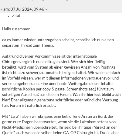
«
am:
07.Jul 2024, 09:46 »
Zitat
Hallo zusammen,
da es immer wieder unterzugehen scheint, schreibe ich nun einen
separaten Thread zum Thema.
Aufgrund diverser Vorkommnisse ist der internationale
Chirurgenvergleich nun beitragsbasiert. Wer sich hier fleißig
beteiligt, wird vom System ab einer gewissen Anzahl von Postings
(ist nicht allzu schwer) automatisch freigeschaltet. Wir wollen einfach
im Vorfeld wissen, wer mit diesen Informationen vertrauensvoll und
seriös umgehen kann. Eine unerlaubte Weitergabe dieser Inhalte
(schriftliche Kopien per copy & paste, Screenshots etc.) führt zum
sofortigen Ausschluß aus diesem Forum.
Was ihr hier lest bleibt auch
hier!
Eher allgemein gehaltene schriftliche oder mündliche Werbung
fürs Forum ist natürlich erlaubt.
Mit "Lara" haben wir übrigens eine betroffene Ärztin an Bord, die
gerne eure Fragen beantwortet, wenn sie die Laienkompetenz von
Nicht-Medizinern überschreitet. Ihr seid bei ihr quasi "direkt an der
Quelle", auch wenn sie selber keine GA-OP Chirurgin ist. Da sie aber