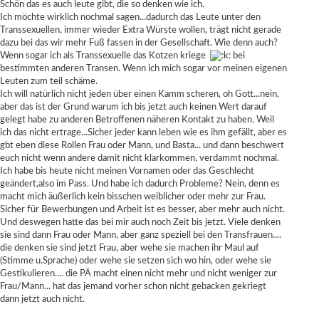
Schön das es auch leute gibt, die so denken wie ich.
Ich möchte wirklich nochmal sagen...dadurch das Leute unter den
Transsexuellen, immer wieder Extra Würste wollen, trägt nicht gerade
dazu bei das wir mehr Fuß fassen in der Gesellschaft. Wie denn auch?
Wenn sogar ich als Transsexuelle das Kotzen kriege
bei
bestimmten anderen Transen. Wenn ich mich sogar vor meinen eigenen
Leuten zum teil schäme.
Ich will natürlich nicht jeden über einen Kamm scheren, oh Gott...nein,
aber das ist der Grund warum ich bis jetzt auch keinen Wert darauf
gelegt habe zu anderen Betroffenen näheren Kontakt zu haben. Weil
ich das nicht ertrage...Sicher jeder kann leben wie es ihm gefällt, aber es
gbt eben diese Rollen Frau oder Mann, und Basta... und dann beschwert
euch nicht wenn andere damit nicht klarkommen, verdammt nochmal.
Ich habe bis heute nicht meinen Vornamen oder das Geschlecht
geändert,also im Pass. Und habe ich dadurch Probleme? Nein, denn es
macht mich äußerlich kein bisschen weiblicher oder mehr zur Frau.
Sicher für Bewerbungen und Arbeit ist es besser, aber mehr auch nicht.
Und deswegen hatte das bei mir auch noch Zeit bis jetzt. Viele denken
sie sind dann Frau oder Mann, aber ganz speziell bei den Transfrauen....
die denken sie sind jetzt Frau, aber wehe sie machen ihr Maul auf
(Stimme u.Sprache) oder wehe sie setzen sich wo hin, oder wehe sie
Gestikulieren.... die PÄ macht einen nicht mehr und nicht weniger zur
Frau/Mann... hat das jemand vorher schon nicht gebacken gekriegt
dann jetzt auch nicht.