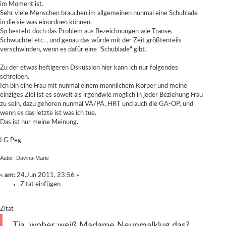
im Moment ist.
Sehr viele Menschen brauchen im allgemeinen nunmal eine Schublade
in die sie was einordnen können.
So besteht doch das Problem aus Bezeichnungen wie Transe,
Schwuchtel etc. , und genau das würde mit der Zeit größtenteils
verschwinden, wenn es dafür eine "Schublade" gibt.
Zu der etwas heftigeren Dskussion hier kann ich nur folgendes
schreiben.
Ich bin eine Frau mit nunmal einem männlichem Körper und meine
einziges Ziel ist es soweit als irgendwie möglich in jeder Beziehung Frau
zu sein, dazu gehören nunmal VÄ/PÄ, HRT und auch die GA-OP, und
wenn es das letzte ist was ich tue.
Das ist nur meine Meinung.
LG Peg
Autor: Davina-Marie
«
am:
24.Jun 2011, 23:56 »
Zitat einfügen
Zitat
Tja, woher weiß Madame Neunmalklug das?