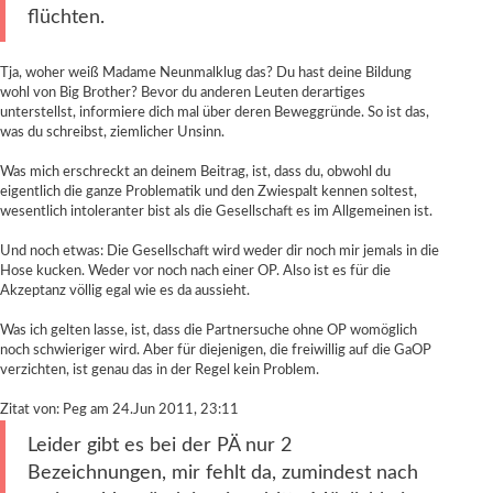
flüchten.
Tja, woher weiß Madame Neunmalklug das? Du hast deine Bildung
wohl von Big Brother? Bevor du anderen Leuten derartiges
unterstellst, informiere dich mal über deren Beweggründe. So ist das,
was du schreibst, ziemlicher Unsinn.
Was mich erschreckt an deinem Beitrag, ist, dass du, obwohl du
eigentlich die ganze Problematik und den Zwiespalt kennen soltest,
wesentlich intoleranter bist als die Gesellschaft es im Allgemeinen ist.
Und noch etwas: Die Gesellschaft wird weder dir noch mir jemals in die
Hose kucken. Weder vor noch nach einer OP. Also ist es für die
Akzeptanz völlig egal wie es da aussieht.
Was ich gelten lasse, ist, dass die Partnersuche ohne OP womöglich
noch schwieriger wird. Aber für diejenigen, die freiwillig auf die GaOP
verzichten, ist genau das in der Regel kein Problem.
Zitat von: Peg am 24.Jun 2011, 23:11
Leider gibt es bei der PÄ nur 2
Bezeichnungen, mir fehlt da, zumindest nach