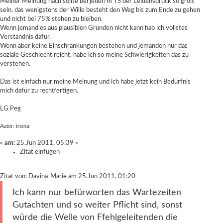
Meiner Meinung nach sollte bei jeder/m TS der Leidensdruck so groß
sein, das wenigstens der Wille besteht den Weg bis zum Ende zu gehen
und nicht bei 75% stehen zu bleiben.
Wenn jemand es aus plausiblen Gründen nicht kann hab ich vollstes
Verständnis dafür.
Wenn aber keine Einschränkungen bestehen und jemanden nur das
soziale Geschlecht reicht, habe ich so meine Schwierigkeiten das zu
verstehen.
Das ist einfach nur meine Meinung und ich habe jetzt kein Bedürfnis
mich dafür zu rechtfertigen.
LG Peg
Autor: triona
«
am:
25.Jun 2011, 05:39 »
Zitat einfügen
Zitat von: Davina-Marie am 25.Jun 2011, 01:20
Ich kann nur befürworten das Wartezeiten
Gutachten und so weiter Pflicht sind, sonst
würde die Welle von Ffehlgeleitenden die