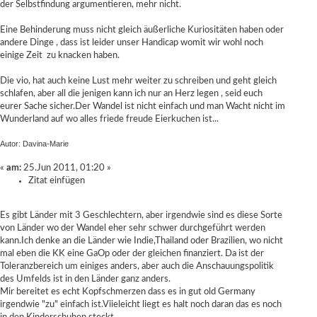
der Selbstfindung argumentieren, mehr nicht.
Eine Behinderung muss nicht gleich äußerliche Kuriositäten haben oder
andere Dinge , dass ist leider unser Handicap womit wir wohl noch
einige Zeit zu knacken haben.
Die vio, hat auch keine Lust mehr weiter zu schreiben und geht gleich
schlafen, aber all die jenigen kann ich nur an Herz legen , seid euch
eurer Sache sicher.Der Wandel ist nicht einfach und man Wacht nicht im
Wunderland auf wo alles friede freude Eierkuchen ist...
Autor: Davina-Marie
«
am:
25.Jun 2011, 01:20 »
Zitat einfügen
Es gibt Länder mit 3 Geschlechtern, aber irgendwie sind es diese Sorte
von Länder wo der Wandel eher sehr schwer durchgeführt werden
kann.Ich denke an die Länder wie Indie,Thailand oder Brazilien, wo nicht
mal eben die KK eine GaOp oder der gleichen finanziert. Da ist der
Toleranzbereich um einiges anders, aber auch die Anschauungspolitik
des Umfelds ist in den Länder ganz anders.
Mir bereitet es echt Kopfschmerzen dass es in gut old Germany
irgendwie "zu" einfach ist.Viieleicht liegt es halt noch daran das es noch