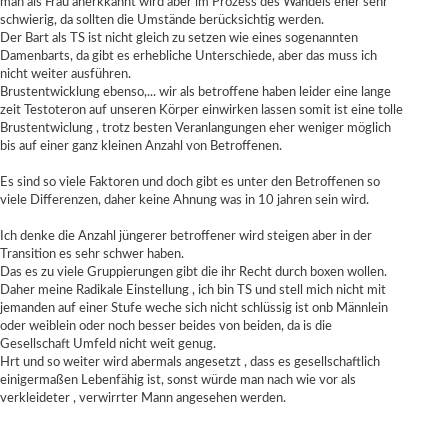
man als Frau anerkkannt wird aber im Prozess des Wandels eher sehr
schwierig, da sollten die Umstände berücksichtig werden.
Der Bart als TS ist nicht gleich zu setzen wie eines sogenannten
Damenbarts, da gibt es erhebliche Unterschiede, aber das muss ich
nicht weiter ausführen.
Brustentwicklung ebenso,... wir als betroffene haben leider eine lange
zeit Testoteron auf unseren Körper einwirken lassen somit ist eine tolle
Brustentwiclung , trotz besten Veranlangungen eher weniger möglich
bis auf einer ganz kleinen Anzahl von Betroffenen.
Es sind so viele Faktoren und doch gibt es unter den Betroffenen so
viele Differenzen, daher keine Ahnung was in 10 jahren sein wird.
Ich denke die Anzahl jüngerer betroffener wird steigen aber in der
Transition es sehr schwer haben.
Das es zu viele Gruppierungen gibt die ihr Recht durch boxen wollen.
Daher meine Radikale Einstellung , ich bin TS und stell mich nicht mit
jemanden auf einer Stufe weche sich nicht schlüssig ist onb Männlein
oder weiblein oder noch besser beides von beiden, da is die
Gesellschaft Umfeld nicht weit genug.
Hrt und so weiter wird abermals angesetzt , dass es gesellschaftlich
einigermaßen Lebenfähig ist, sonst würde man nach wie vor als
verkleideter , verwirrter Mann angesehen werden.