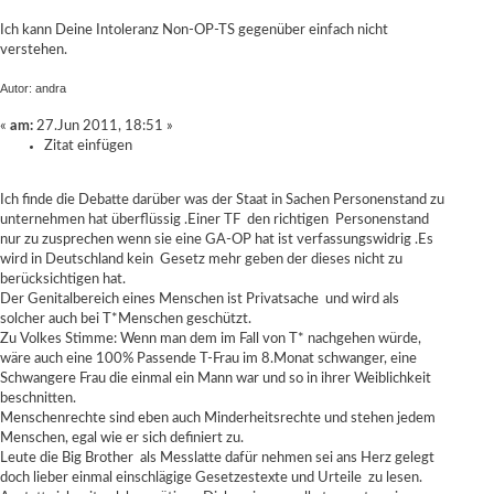
Ich kann Deine Intoleranz Non-OP-TS gegenüber einfach nicht
verstehen.
Autor: andra
«
am:
27.Jun 2011, 18:51 »
Zitat einfügen
Ich finde die Debatte darüber was der Staat in Sachen Personenstand zu
unternehmen hat überflüssig .Einer TF den richtigen Personenstand
nur zu zusprechen wenn sie eine GA-OP hat ist verfassungswidrig .Es
wird in Deutschland kein Gesetz mehr geben der dieses nicht zu
berücksichtigen hat.
Der Genitalbereich eines Menschen ist Privatsache und wird als
solcher auch bei T*Menschen geschützt.
Zu Volkes Stimme: Wenn man dem im Fall von T* nachgehen würde,
wäre auch eine 100% Passende T-Frau im 8.Monat schwanger, eine
Schwangere Frau die einmal ein Mann war und so in ihrer Weiblichkeit
beschnitten.
Menschenrechte sind eben auch Minderheitsrechte und stehen jedem
Menschen, egal wie er sich definiert zu.
Leute die Big Brother als Messlatte dafür nehmen sei ans Herz gelegt
doch lieber einmal einschlägige Gesetzestexte und Urteile zu lesen.