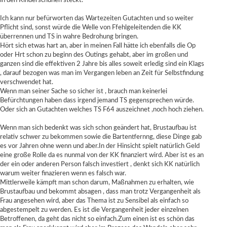
in den Kinderschuhen steckt.
Ich kann nur befürworten das Wartezeiten Gutachten und so weiter
Pflicht sind, sonst würde die Welle von Ffehlgeleitenden die KK
überrennen und TS in wahre Bedrohung bringen.
Hört sich etwas hart an, aber in meinen Fall hätte ich ebenfalls die Op
oder Hrt schon zu beginn des Outings gehabt, aber im großen und
ganzen sind die effektiven 2 Jahre bis alles soweit erledig sind ein Klags
, darauf bezogen was man im Vergangen leben an Zeit für Selbstfindung
verschwendet hat.
Wenn man seiner Sache so sicher ist , brauch man keinerlei
Befürchtungen haben dass irgend jemand TS gegensprechen würde.
Oder sich an Gutachten welches TS F64 auszeichnet ,noch hoch ziehen.
Wenn man sich bedenkt was sich schon geändert hat, Brustaufbau ist
relativ schwer zu bekommen sowie die Bartentfernng, diese Dinge gab
es vor Jahren ohne wenn und aber.In der Hinsicht spielt natürlich Geld
eine große Rolle da es nunmal von der KK finanziert wird. Aber ist es an
der ein oder anderen Person falsch investiert , denkt sich KK natürlich
warum weiter finazieren wenn es falsch war.
Mittlerweile kämpft man schon darum, Maßnahmen zu erhalten, wie
Brustaufbau und bekommt absagen , dass man trotz Vergangenheit als
Frau angesehen wird, aber das Thema ist zu Sensibel als einfach so
abgestempelt zu werden. Es ist die Vergangenheit jeder einzelnen
Betroffenen, da geht das nicht so einfach.Zum einen ist es schön das