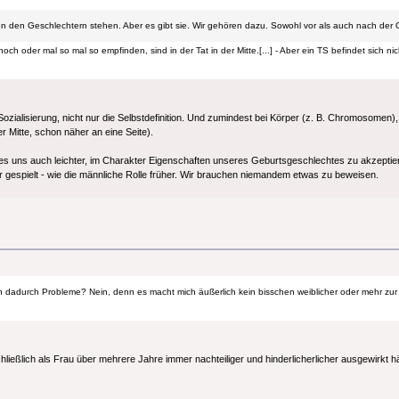
chen den Geschlechtern stehen. Aber es gibt sie. Wir gehören dazu. Sowohl vor als auch nach der 
noch oder mal so mal so empfinden, sind in der Tat in der Mitte.[...] - Aber ein TS befindet sich ni
ozialisierung, nicht nur die Selbstdefinition. Und zumindest bei Körper (z. B. Chromosomen)
 Mitte, schon näher an eine Seite).
es uns auch leichter, im Charakter Eigenschaften unseres Geburtsgeschlechtes zu akzeptieren.
er gespielt - wie die männliche Rolle früher. Wir brauchen niemandem etwas zu beweisen.
h dadurch Probleme? Nein, denn es macht mich äußerlich kein bisschen weiblicher oder mehr zur
ießlich als Frau über mehrere Jahre immer nachteiliger und hinderlicherlicher ausgewirkt hä