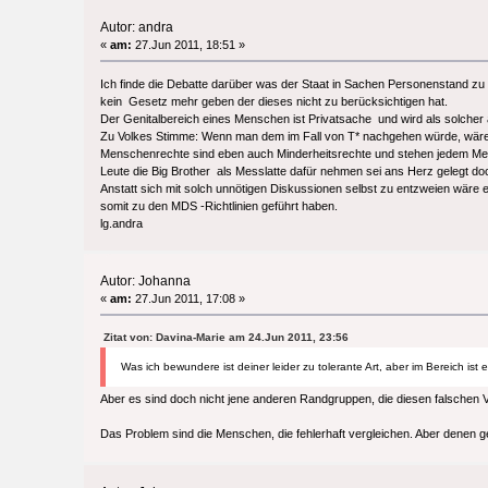
Autor: andra
«
am:
27.Jun 2011, 18:51 »
Ich finde die Debatte darüber was der Staat in Sachen Personenstand zu
kein Gesetz mehr geben der dieses nicht zu berücksichtigen hat.
Der Genitalbereich eines Menschen ist Privatsache und wird als solche
Zu Volkes Stimme: Wenn man dem im Fall von T* nachgehen würde, wäre 
Menschenrechte sind eben auch Minderheitsrechte und stehen jedem Mensc
Leute die Big Brother als Messlatte dafür nehmen sei ans Herz gelegt doc
Anstatt sich mit solch unnötigen Diskussionen selbst zu entzweien wäre 
somit zu den MDS -Richtlinien geführt haben.
lg.andra
Autor: Johanna
«
am:
27.Jun 2011, 17:08 »
Zitat von: Davina-Marie am 24.Jun 2011, 23:56
Was ich bewundere ist deiner leider zu tolerante Art, aber im Bereich i
Aber es sind doch nicht jene anderen Randgruppen, die diesen falschen 
Das Problem sind die Menschen, die fehlerhaft vergleichen. Aber denen ge