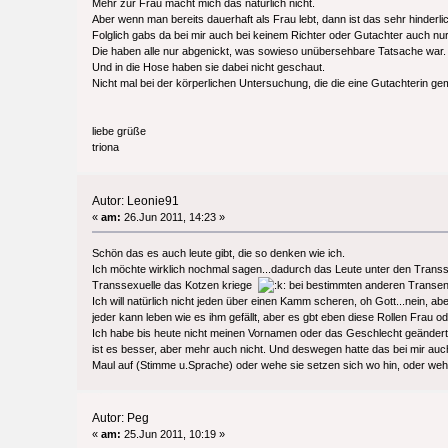
Mehr zur Frau macht mich das natürlich nicht.
Aber wenn man bereits dauerhaft als Frau lebt, dann ist das sehr hinder
Folglich gabs da bei mir auch bei keinem Richter oder Gutachter auch nur 
Die haben alle nur abgenickt, was sowieso unübersehbare Tatsache war.
Und in die Hose haben sie dabei nicht geschaut.
Nicht mal bei der körperlichen Untersuchung, die die eine Gutachterin ge
liebe grüße
triona
Autor: Leonie91
«
am:
26.Jun 2011, 14:23 »
Schön das es auch leute gibt, die so denken wie ich.
Ich möchte wirklich nochmal sagen...dadurch das Leute unter den Transse
Transsexuelle das Kotzen kriege
bei bestimmten anderen Transen.
Ich will natürlich nicht jeden über einen Kamm scheren, oh Gott...nein, a
jeder kann leben wie es ihm gefällt, aber es gbt eben diese Rollen Fra
Ich habe bis heute nicht meinen Vornamen oder das Geschlecht geändert
ist es besser, aber mehr auch nicht. Und deswegen hatte das bei mir auch 
Maul auf (Stimme u.Sprache) oder wehe sie setzen sich wo hin, oder wehe 
Autor: Peg
«
am:
25.Jun 2011, 10:19 »