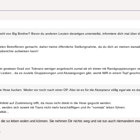
 von Big Brother? Bevor du anderen Leuten derartiges unterstellst, informiere dich mal über d
ielen Betroffenen gemacht, daher meine öffentliche Stellungnahme, da du dich an meinen damal
gsberichte aufweisen kann!
st ein gewisser Grad von Toleranz weniger angebracht zumal wir eh immer mit Randgruppierungen v
r Lesben , da es zuviele Gruppierungen und Abzweigungen gibt, womit WIR in einem Topf gesch
ie Hose kucken. Weder vor noch nach einer OP. Also ist es für die Akzeptanz völlig egal wie es da
feld auf Zustimmung trifft, da muss nicht direkt in die Hose geguckt werden.
erden sich soweit mit Trans nicht mehr beschäfftigen und ihr "normals" leben führen.
ität...
 die so leben wolen und können. Sie nehmen Dir nichts weg und sie tun auch niemandem etw
.