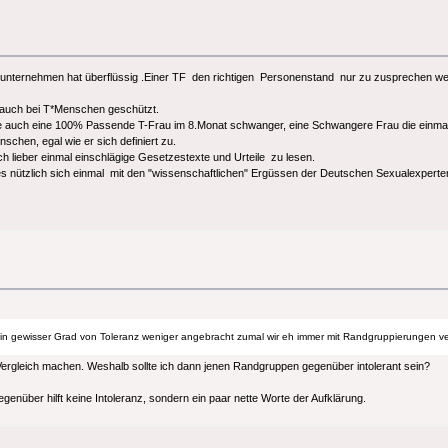
 unternehmen hat überflüssig .Einer TF den richtigen Personenstand nur zu zusprechen wen
r auch bei T*Menschen geschützt.
auch eine 100% Passende T-Frau im 8.Monat schwanger, eine Schwangere Frau die einmal ei
hen, egal wie er sich definiert zu.
h lieber einmal einschlägige Gesetzestexte und Urteile zu lesen.
es nützlich sich einmal mit den "wissenschaftlichen" Ergüssen der Deutschen Sexualexperte
st ein gewisser Grad von Toleranz weniger angebracht zumal wir eh immer mit Randgruppierungen v
Vergleich machen. Weshalb sollte ich dann jenen Randgruppen gegenüber intolerant sein?
genüber hilft keine Intoleranz, sondern ein paar nette Worte der Aufklärung.