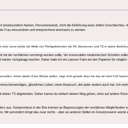
 (insbesondere Namen, Personenstand), nicht die Einführung eines dritten Geschlechtes. An le
ig als Frau einzuordnen und entsprechend anerkannt zu werden.
cht sind, sonst würde die Welle von Ffehlgeleitenden die KK überrennen und TS in wahre Bedroh
cht mit der rechtlichen vermengt werden sollte. Vor irreversiblen medizinischen Schritten soll
nd wieder rückgängig machen. Daher halte ich ein Laissez-Faire bei den Papieren für möglich.
xuellen, immer wieder Extra Würste wollen, trägt nicht gerade dazu bei das wir mehr Fuß fassen 
 menschenwürdiges, glückliches Leben, einen Anspruch, den jeder andere auch hat. Um mehr
 mit deiner TS abgefunden. Daher kannst du einfach deinen Weg gehen, ohne auf andere Rüc
anders aus. Kompromisse in der Ehe können an Begrenzungen der rechtlichen Möglichkeiten sc
nen. Mir persönlich bringt das zwar nichts - aber an anderen Stellen im Gesetzeswerk würde 