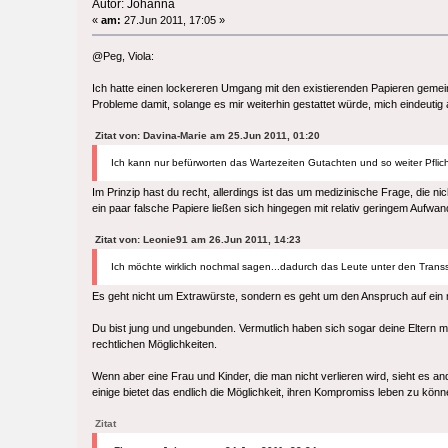
Autor: Johanna
«
am:
27.Jun 2011, 17:05 »
@Peg, Viola:
Ich hatte einen lockereren Umgang mit den existierenden Papieren gemeint
Probleme damit, solange es mir weiterhin gestattet würde, mich eindeut
Zitat von: Davina-Marie am 25.Jun 2011, 01:20
Ich kann nur befürworten das Wartezeiten Gutachten und so weiter Pfli
Im Prinzip hast du recht, allerdings ist das um medizinische Frage, die ni
ein paar falsche Papiere ließen sich hingegen mit relativ geringem Aufwa
Zitat von: Leonie91 am 26.Jun 2011, 14:23
Ich möchte wirklich nochmal sagen...dadurch das Leute unter den Transse
Es geht nicht um Extrawürste, sondern es geht um den Anspruch auf ein
Du bist jung und ungebunden. Vermutlich haben sich sogar deine Eltern
rechtlichen Möglichkeiten.
Wenn aber eine Frau und Kinder, die man nicht verlieren wird, sieht es 
einige bietet das endlich die Möglichkeit, ihren Kompromiss leben zu kön
Zitat