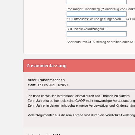
Popsänger Lindenberg ("Sonderzug von Pankow"
"99 Luftballons" wurde gesungen von .... (4 Bu
BRD ist die Abkürzung für...:
Shortcuts: mit Alt+S Beitrag schreiben oder Alt
Zusammenfassung
Autor: Rabenmädchen
«
am:
17.Feb 2021, 18:05 »
Ich finde es wirklich interessant, einmal durch alte Threads zu blättern.
Zehn Jahre ist es her, seit keine GAOP mehr notwendiger Voraussetzung 
Zehn Jahre, in denen nicht scharenweise Vergewaltiger und Kinderschä
Viele "Argumente" aus diesem Thread sind durch die Wirklichkeit widerleg