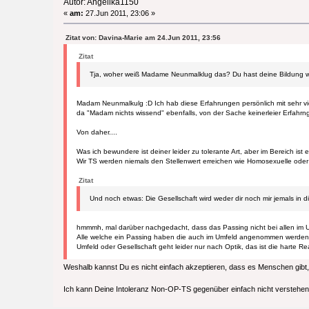
Autor: Angelika1150
«
am:
27.Jun 2011, 23:06 »
Zitat von: Davina-Marie am 24.Jun 2011, 23:56
Zitat
Tja, woher weiß Madame Neunmalklug das? Du hast deine Bildung wohl
Madam Neunmalkulg :D Ich hab diese Erfahrungen persönlich mit sehr v
da "Madam nichts wissend" ebenfalls, von der Sache keinerleier Erfahrn
Von daher....
Was ich bewundere ist deiner leider zu tolerante Art, aber im Bereich i
Wir TS werden niemals den Stellenwert erreichen wie Homosexuelle ode
Zitat
Und noch etwas: Die Gesellschaft wird weder dir noch mir jemals in d
hmmmh, mal darüber nachgedacht, dass das Passing nicht bei allen im Um
Alle welche ein Passing haben die auch im Umfeld angenommen werden, w
Umfeld oder Gesellschaft geht leider nur nach Optik, das ist die harte Real
Weshalb kannst Du es nicht einfach akzeptieren, dass es Menschen gibt,
Ich kann Deine Intoleranz Non-OP-TS gegenüber einfach nicht verstehen