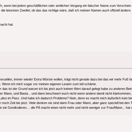
lich, wenn bei jedem geschäftlichen oder amtlichen Vorgang ein falscher Name zum Vorschei
die leisesten Zweifel, ob das das richtige wäre, daß ich meinen Namen auch offiziell ändere.
macht hat.
xuellen, immer wieder Extra Würste wollen, trägt nicht gerade dazu bei das wir mehr Fuß f
 Wenn ich mich sogar vor meinen eigenen Leuten zum teil schäme.
ber das ist der Grund warum ich bis jetzt auch keinen Wert darauf gelegt habe zu anderen Bet
u oder Mann, und Basta... und dann beschwert euch nicht wenn andere damit nicht klarkomme
,also im Pass. Und habe ich dadurch Probleme? Nein, denn es macht mich äußerlich kein bis
noch Zeit bis jetzt. Viele denken sie sind dann Frau oder Mann, aber ganz speziell bei den T
sie Gestikulieren.... die PÄ macht einen nicht mehr und nicht weniger zur Frau/Mann... hat