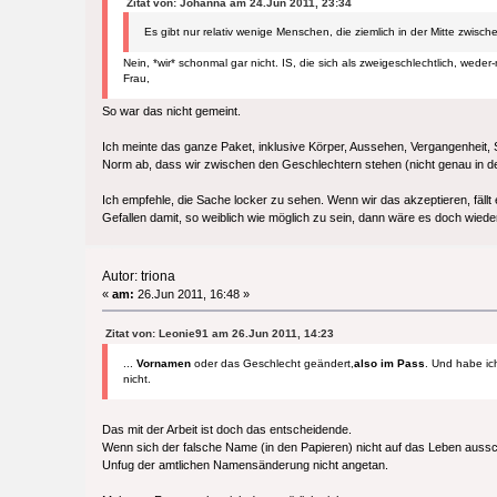
Zitat von: Johanna am 24.Jun 2011, 23:34
Es gibt nur relativ wenige Menschen, die ziemlich in der Mitte zwis
Nein, *wir* schonmal gar nicht. IS, die sich als zweigeschlechtlich, weder-
Frau,
So war das nicht gemeint.
Ich meinte das ganze Paket, inklusive Körper, Aussehen, Vergangenheit, S
Norm ab, dass wir zwischen den Geschlechtern stehen (nicht genau in der
Ich empfehle, die Sache locker zu sehen. Wenn wir das akzeptieren, fällt 
Gefallen damit, so weiblich wie möglich zu sein, dann wäre es doch wied
Autor: triona
«
am:
26.Jun 2011, 16:48 »
Zitat von: Leonie91 am 26.Jun 2011, 14:23
...
Vornamen
oder das Geschlecht geändert,
also im Pass
. Und habe ic
nicht.
Das mit der Arbeit ist doch das entscheidende.
Wenn sich der falsche Name (in den Papieren) nicht auf das Leben ausschl
Unfug der amtlichen Namensänderung nicht angetan.