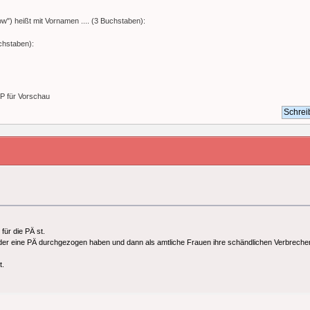
) heißt mit Vornamen .... (3 Buchstaben):
chstaben):
+P für Vorschau
für die PÄ st.
nder eine PÄ durchgezogen haben und dann als amtliche Frauen ihre schändlichen Verbrech
t.