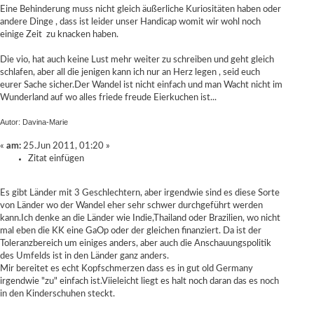
Eine Behinderung muss nicht gleich äußerliche Kuriositäten haben oder
andere Dinge , dass ist leider unser Handicap womit wir wohl noch
einige Zeit zu knacken haben.
Die vio, hat auch keine Lust mehr weiter zu schreiben und geht gleich
schlafen, aber all die jenigen kann ich nur an Herz legen , seid euch
eurer Sache sicher.Der Wandel ist nicht einfach und man Wacht nicht im
Wunderland auf wo alles friede freude Eierkuchen ist...
Autor: Davina-Marie
«
am:
25.Jun 2011, 01:20 »
Zitat einfügen
Es gibt Länder mit 3 Geschlechtern, aber irgendwie sind es diese Sorte
von Länder wo der Wandel eher sehr schwer durchgeführt werden
kann.Ich denke an die Länder wie Indie,Thailand oder Brazilien, wo nicht
mal eben die KK eine GaOp oder der gleichen finanziert. Da ist der
Toleranzbereich um einiges anders, aber auch die Anschauungspolitik
des Umfelds ist in den Länder ganz anders.
Mir bereitet es echt Kopfschmerzen dass es in gut old Germany
irgendwie "zu" einfach ist.Viieleicht liegt es halt noch daran das es noch
in den Kinderschuhen steckt.