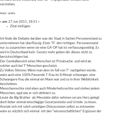
verstehen.
Autor: andra
«
am:
27.Jun 2011, 18:51 »
Zitat einfügen
Ich finde die Debatte darüber was der Staat in Sachen Personenstand zu
unternehmen hat überflüssig .Einer TF den richtigen Personenstand
nur zu zusprechen wenn sie eine GA-OP hat ist verfassungswidrig .Es
wird in Deutschland kein Gesetz mehr geben der dieses nicht zu
berücksichtigen hat.
Der Genitalbereich eines Menschen ist Privatsache und wird als
solcher auch bei T*Menschen geschützt.
Zu Volkes Stimme: Wenn man dem im Fall von T* nachgehen würde,
wäre auch eine 100% Passende T-Frau im 8.Monat schwanger, eine
Schwangere Frau die einmal ein Mann war und so in ihrer Weiblichkeit
beschnitten.
Menschenrechte sind eben auch Minderheitsrechte und stehen jedem
Menschen, egal wie er sich definiert zu.
Leute die Big Brother als Messlatte dafür nehmen sei ans Herz gelegt
doch lieber einmal einschlägige Gesetzestexte und Urteile zu lesen.
Anstatt sich mit solch unnötigen Diskussionen selbst zu entzweien
wäre es nützlich sich einmal mit den "wissenschaftlichen" Ergüssen der