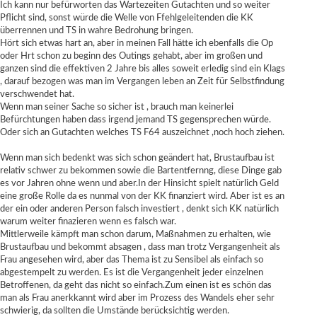
Ich kann nur befürworten das Wartezeiten Gutachten und so weiter
Pflicht sind, sonst würde die Welle von Ffehlgeleitenden die KK
überrennen und TS in wahre Bedrohung bringen.
Hört sich etwas hart an, aber in meinen Fall hätte ich ebenfalls die Op
oder Hrt schon zu beginn des Outings gehabt, aber im großen und
ganzen sind die effektiven 2 Jahre bis alles soweit erledig sind ein Klags
, darauf bezogen was man im Vergangen leben an Zeit für Selbstfindung
verschwendet hat.
Wenn man seiner Sache so sicher ist , brauch man keinerlei
Befürchtungen haben dass irgend jemand TS gegensprechen würde.
Oder sich an Gutachten welches TS F64 auszeichnet ,noch hoch ziehen.
Wenn man sich bedenkt was sich schon geändert hat, Brustaufbau ist
relativ schwer zu bekommen sowie die Bartentfernng, diese Dinge gab
es vor Jahren ohne wenn und aber.In der Hinsicht spielt natürlich Geld
eine große Rolle da es nunmal von der KK finanziert wird. Aber ist es an
der ein oder anderen Person falsch investiert , denkt sich KK natürlich
warum weiter finazieren wenn es falsch war.
Mittlerweile kämpft man schon darum, Maßnahmen zu erhalten, wie
Brustaufbau und bekommt absagen , dass man trotz Vergangenheit als
Frau angesehen wird, aber das Thema ist zu Sensibel als einfach so
abgestempelt zu werden. Es ist die Vergangenheit jeder einzelnen
Betroffenen, da geht das nicht so einfach.Zum einen ist es schön das
man als Frau anerkkannt wird aber im Prozess des Wandels eher sehr
schwierig, da sollten die Umstände berücksichtig werden.