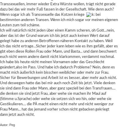
Transsexuellen, immer wieder Extra Würste wollen, trägt nicht gerade
dazu bei das wir mehr Fuß fassen in der Gesellschaft. Wie denn auch?
Wenn sogar ich als Transsexuelle das Kotzen kriege
bei
bestimmten anderen Transen. Wenn ich mich sogar vor meinen eigenen
Leuten zum teil schäme.
Ich will natürlich nicht jeden über einen Kamm scheren, oh Gott...nein,
aber das ist der Grund warum ich bis jetzt auch keinen Wert darauf
gelegt habe zu anderen Betroffenen näheren Kontakt zu haben. Weil
ich das nicht ertrage...Sicher jeder kann leben wie es ihm gefällt, aber es
gbt eben diese Rollen Frau oder Mann, und Basta... und dann beschwert
euch nicht wenn andere damit nicht klarkommen, verdammt nochmal.
Ich habe bis heute nicht meinen Vornamen oder das Geschlecht
geändert,also im Pass. Und habe ich dadurch Probleme? Nein, denn es
macht mich äußerlich kein bisschen weiblicher oder mehr zur Frau.
Sicher für Bewerbungen und Arbeit ist es besser, aber mehr auch nicht.
Und deswegen hatte das bei mir auch noch Zeit bis jetzt. Viele denken
sie sind dann Frau oder Mann, aber ganz speziell bei den Transfrauen....
die denken sie sind jetzt Frau, aber wehe sie machen ihr Maul auf
(Stimme u.Sprache) oder wehe sie setzen sich wo hin, oder wehe sie
Gestikulieren.... die PÄ macht einen nicht mehr und nicht weniger zur
Frau/Mann... hat das jemand vorher schon nicht gebacken gekriegt
dann jetzt auch nicht.
Autor: Peg