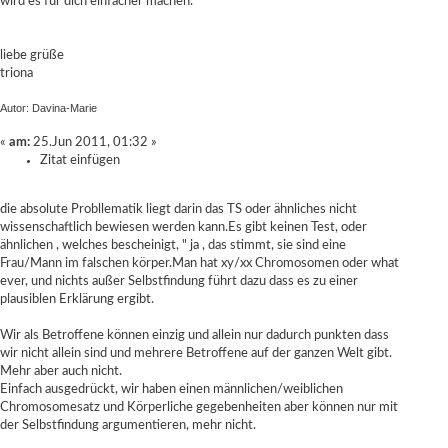
wird es für dich einfacher machen.
liebe grüße
triona
Autor: Davina-Marie
«
am:
25.Jun 2011, 01:32 »
Zitat einfügen
die absolute Probllematik liegt darin das TS oder ähnliches nicht
wissenschaftlich bewiesen werden kann.Es gibt keinen Test, oder
ähnlichen , welches bescheinigt, " ja , das stimmt, sie sind eine
Frau/Mann im falschen körper.Man hat xy/xx Chromosomen oder what
ever, und nichts außer Selbstfindung führt dazu dass es zu einer
plausiblen Erklärung ergibt.
Wir als Betroffene können einzig und allein nur dadurch punkten dass
wir nicht allein sind und mehrere Betroffene auf der ganzen Welt gibt.
Mehr aber auch nicht.
Einfach ausgedrückt, wir haben einen männlichen/weiblichen
Chromosomesatz und Körperliche gegebenheiten aber können nur mit
der Selbstfindung argumentieren, mehr nicht.