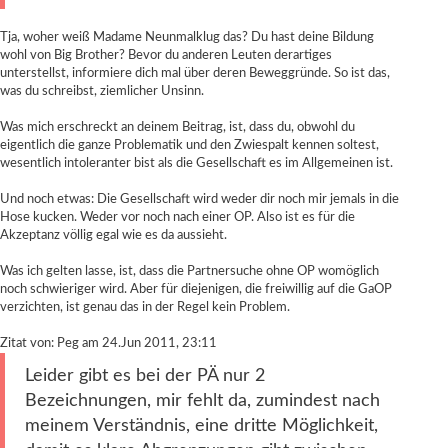
Tja, woher weiß Madame Neunmalklug das? Du hast deine Bildung
wohl von Big Brother? Bevor du anderen Leuten derartiges
unterstellst, informiere dich mal über deren Beweggründe. So ist das,
was du schreibst, ziemlicher Unsinn.
Was mich erschreckt an deinem Beitrag, ist, dass du, obwohl du
eigentlich die ganze Problematik und den Zwiespalt kennen soltest,
wesentlich intoleranter bist als die Gesellschaft es im Allgemeinen ist.
Und noch etwas: Die Gesellschaft wird weder dir noch mir jemals in die
Hose kucken. Weder vor noch nach einer OP. Also ist es für die
Akzeptanz völlig egal wie es da aussieht.
Was ich gelten lasse, ist, dass die Partnersuche ohne OP womöglich
noch schwieriger wird. Aber für diejenigen, die freiwillig auf die GaOP
verzichten, ist genau das in der Regel kein Problem.
Zitat von: Peg am 24.Jun 2011, 23:11
Leider gibt es bei der PÄ nur 2
Bezeichnungen, mir fehlt da, zumindest nach
meinem Verständnis, eine dritte Möglichkeit,