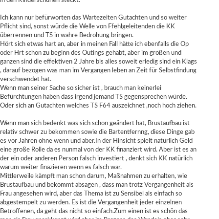
in den Kinderschuhen steckt.
Ich kann nur befürworten das Wartezeiten Gutachten und so weiter
Pflicht sind, sonst würde die Welle von Ffehlgeleitenden die KK
überrennen und TS in wahre Bedrohung bringen.
Hört sich etwas hart an, aber in meinen Fall hätte ich ebenfalls die Op
oder Hrt schon zu beginn des Outings gehabt, aber im großen und
ganzen sind die effektiven 2 Jahre bis alles soweit erledig sind ein Klags
, darauf bezogen was man im Vergangen leben an Zeit für Selbstfindung
verschwendet hat.
Wenn man seiner Sache so sicher ist , brauch man keinerlei
Befürchtungen haben dass irgend jemand TS gegensprechen würde.
Oder sich an Gutachten welches TS F64 auszeichnet ,noch hoch ziehen.
Wenn man sich bedenkt was sich schon geändert hat, Brustaufbau ist
relativ schwer zu bekommen sowie die Bartentfernng, diese Dinge gab
es vor Jahren ohne wenn und aber.In der Hinsicht spielt natürlich Geld
eine große Rolle da es nunmal von der KK finanziert wird. Aber ist es an
der ein oder anderen Person falsch investiert , denkt sich KK natürlich
warum weiter finazieren wenn es falsch war.
Mittlerweile kämpft man schon darum, Maßnahmen zu erhalten, wie
Brustaufbau und bekommt absagen , dass man trotz Vergangenheit als
Frau angesehen wird, aber das Thema ist zu Sensibel als einfach so
abgestempelt zu werden. Es ist die Vergangenheit jeder einzelnen
Betroffenen, da geht das nicht so einfach.Zum einen ist es schön das