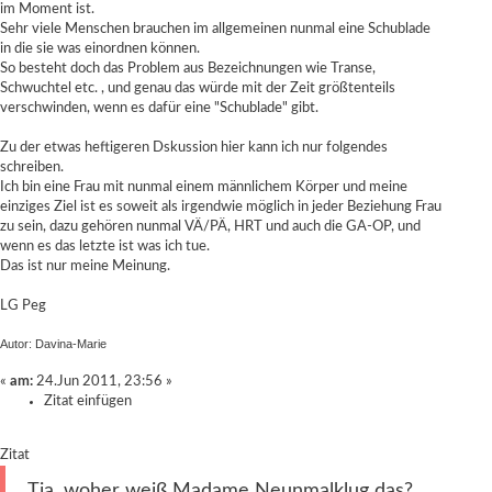
im Moment ist.
Sehr viele Menschen brauchen im allgemeinen nunmal eine Schublade
in die sie was einordnen können.
So besteht doch das Problem aus Bezeichnungen wie Transe,
Schwuchtel etc. , und genau das würde mit der Zeit größtenteils
verschwinden, wenn es dafür eine "Schublade" gibt.
Zu der etwas heftigeren Dskussion hier kann ich nur folgendes
schreiben.
Ich bin eine Frau mit nunmal einem männlichem Körper und meine
einziges Ziel ist es soweit als irgendwie möglich in jeder Beziehung Frau
zu sein, dazu gehören nunmal VÄ/PÄ, HRT und auch die GA-OP, und
wenn es das letzte ist was ich tue.
Das ist nur meine Meinung.
LG Peg
Autor: Davina-Marie
«
am:
24.Jun 2011, 23:56 »
Zitat einfügen
Zitat
Tja, woher weiß Madame Neunmalklug das?