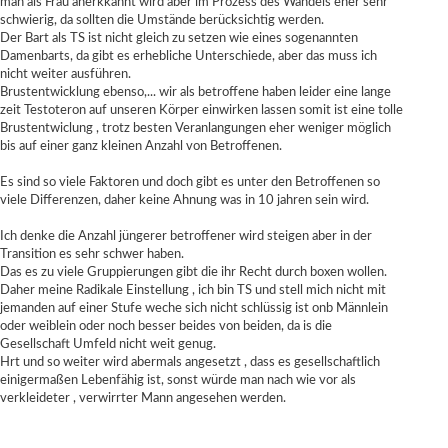
man als Frau anerkkannt wird aber im Prozess des Wandels eher sehr
schwierig, da sollten die Umstände berücksichtig werden.
Der Bart als TS ist nicht gleich zu setzen wie eines sogenannten
Damenbarts, da gibt es erhebliche Unterschiede, aber das muss ich
nicht weiter ausführen.
Brustentwicklung ebenso,... wir als betroffene haben leider eine lange
zeit Testoteron auf unseren Körper einwirken lassen somit ist eine tolle
Brustentwiclung , trotz besten Veranlangungen eher weniger möglich
bis auf einer ganz kleinen Anzahl von Betroffenen.
Es sind so viele Faktoren und doch gibt es unter den Betroffenen so
viele Differenzen, daher keine Ahnung was in 10 jahren sein wird.
Ich denke die Anzahl jüngerer betroffener wird steigen aber in der
Transition es sehr schwer haben.
Das es zu viele Gruppierungen gibt die ihr Recht durch boxen wollen.
Daher meine Radikale Einstellung , ich bin TS und stell mich nicht mit
jemanden auf einer Stufe weche sich nicht schlüssig ist onb Männlein
oder weiblein oder noch besser beides von beiden, da is die
Gesellschaft Umfeld nicht weit genug.
Hrt und so weiter wird abermals angesetzt , dass es gesellschaftlich
einigermaßen Lebenfähig ist, sonst würde man nach wie vor als
verkleideter , verwirrter Mann angesehen werden.