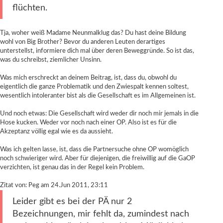
flüchten.
Tja, woher weiß Madame Neunmalklug das? Du hast deine Bildung
wohl von Big Brother? Bevor du anderen Leuten derartiges
unterstellst, informiere dich mal über deren Beweggründe. So ist das,
was du schreibst, ziemlicher Unsinn.
Was mich erschreckt an deinem Beitrag, ist, dass du, obwohl du
eigentlich die ganze Problematik und den Zwiespalt kennen soltest,
wesentlich intoleranter bist als die Gesellschaft es im Allgemeinen ist.
Und noch etwas: Die Gesellschaft wird weder dir noch mir jemals in die
Hose kucken. Weder vor noch nach einer OP. Also ist es für die
Akzeptanz völlig egal wie es da aussieht.
Was ich gelten lasse, ist, dass die Partnersuche ohne OP womöglich
noch schwieriger wird. Aber für diejenigen, die freiwillig auf die GaOP
verzichten, ist genau das in der Regel kein Problem.
Zitat von: Peg am 24.Jun 2011, 23:11
Leider gibt es bei der PÄ nur 2
Bezeichnungen, mir fehlt da, zumindest nach