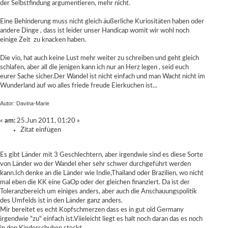
der Selbstfindung argumentieren, mehr nicht.
Eine Behinderung muss nicht gleich äußerliche Kuriositäten haben oder
andere Dinge , dass ist leider unser Handicap womit wir wohl noch
einige Zeit zu knacken haben.
Die vio, hat auch keine Lust mehr weiter zu schreiben und geht gleich
schlafen, aber all die jenigen kann ich nur an Herz legen , seid euch
eurer Sache sicher.Der Wandel ist nicht einfach und man Wacht nicht im
Wunderland auf wo alles friede freude Eierkuchen ist...
Autor: Davina-Marie
«
am:
25.Jun 2011, 01:20 »
Zitat einfügen
Es gibt Länder mit 3 Geschlechtern, aber irgendwie sind es diese Sorte
von Länder wo der Wandel eher sehr schwer durchgeführt werden
kann.Ich denke an die Länder wie Indie,Thailand oder Brazilien, wo nicht
mal eben die KK eine GaOp oder der gleichen finanziert. Da ist der
Toleranzbereich um einiges anders, aber auch die Anschauungspolitik
des Umfelds ist in den Länder ganz anders.
Mir bereitet es echt Kopfschmerzen dass es in gut old Germany
irgendwie "zu" einfach ist.Viieleicht liegt es halt noch daran das es noch