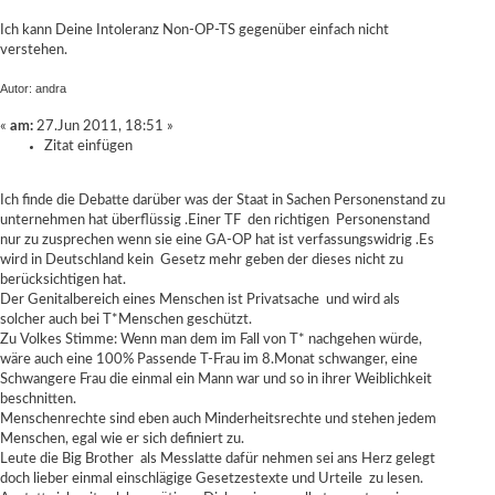
Ich kann Deine Intoleranz Non-OP-TS gegenüber einfach nicht
verstehen.
Autor: andra
«
am:
27.Jun 2011, 18:51 »
Zitat einfügen
Ich finde die Debatte darüber was der Staat in Sachen Personenstand zu
unternehmen hat überflüssig .Einer TF den richtigen Personenstand
nur zu zusprechen wenn sie eine GA-OP hat ist verfassungswidrig .Es
wird in Deutschland kein Gesetz mehr geben der dieses nicht zu
berücksichtigen hat.
Der Genitalbereich eines Menschen ist Privatsache und wird als
solcher auch bei T*Menschen geschützt.
Zu Volkes Stimme: Wenn man dem im Fall von T* nachgehen würde,
wäre auch eine 100% Passende T-Frau im 8.Monat schwanger, eine
Schwangere Frau die einmal ein Mann war und so in ihrer Weiblichkeit
beschnitten.
Menschenrechte sind eben auch Minderheitsrechte und stehen jedem
Menschen, egal wie er sich definiert zu.
Leute die Big Brother als Messlatte dafür nehmen sei ans Herz gelegt
doch lieber einmal einschlägige Gesetzestexte und Urteile zu lesen.