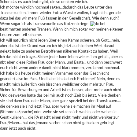
Schön das es auch leute gibt, die so denken wie ich.
Ich möchte wirklich nochmal sagen...dadurch das Leute unter den
Transsexuellen, immer wieder Extra Würste wollen, trägt nicht gerade
dazu bei das wir mehr Fuß fassen in der Gesellschaft. Wie denn auch?
Wenn sogar ich als Transsexuelle das Kotzen kriege
bei
bestimmten anderen Transen. Wenn ich mich sogar vor meinen eigenen
Leuten zum teil schäme.
Ich will natürlich nicht jeden über einen Kamm scheren, oh Gott...nein,
aber das ist der Grund warum ich bis jetzt auch keinen Wert darauf
gelegt habe zu anderen Betroffenen näheren Kontakt zu haben. Weil
ich das nicht ertrage...Sicher jeder kann leben wie es ihm gefällt, aber es
gbt eben diese Rollen Frau oder Mann, und Basta... und dann beschwert
euch nicht wenn andere damit nicht klarkommen, verdammt nochmal.
Ich habe bis heute nicht meinen Vornamen oder das Geschlecht
geändert,also im Pass. Und habe ich dadurch Probleme? Nein, denn es
macht mich äußerlich kein bisschen weiblicher oder mehr zur Frau.
Sicher für Bewerbungen und Arbeit ist es besser, aber mehr auch nicht.
Und deswegen hatte das bei mir auch noch Zeit bis jetzt. Viele denken
sie sind dann Frau oder Mann, aber ganz speziell bei den Transfrauen....
die denken sie sind jetzt Frau, aber wehe sie machen ihr Maul auf
(Stimme u.Sprache) oder wehe sie setzen sich wo hin, oder wehe sie
Gestikulieren.... die PÄ macht einen nicht mehr und nicht weniger zur
Frau/Mann... hat das jemand vorher schon nicht gebacken gekriegt
dann jetzt auch nicht.