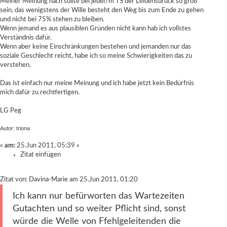
Meiner Meinung nach sollte bei jeder/m TS der Leidensdruck so groß
sein, das wenigstens der Wille besteht den Weg bis zum Ende zu gehen
und nicht bei 75% stehen zu bleiben.
Wenn jemand es aus plausiblen Gründen nicht kann hab ich vollstes
Verständnis dafür.
Wenn aber keine Einschränkungen bestehen und jemanden nur das
soziale Geschlecht reicht, habe ich so meine Schwierigkeiten das zu
verstehen.
Das ist einfach nur meine Meinung und ich habe jetzt kein Bedürfnis
mich dafür zu rechtfertigen.
LG Peg
Autor: triona
«
am:
25.Jun 2011, 05:39 »
Zitat einfügen
Zitat von: Davina-Marie am 25.Jun 2011, 01:20
Ich kann nur befürworten das Wartezeiten
Gutachten und so weiter Pflicht sind, sonst
würde die Welle von Ffehlgeleitenden die