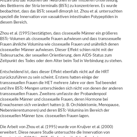
Anzahl und das Volumen der Neuronen in der mittleren Unterteilung
des Bettkerns der Stria terminalis (BSTc) zu konzentrieren. Es wurde
beobachtet, dass das BSTc sexuell dimorph ist. Zhou et al. untersuchten
speziell die Innervation von vasoaktiven intestinalen Polypeptiden in
diesem Bereich.
Zhou et al. (1995) bestätigten, dass cissexuelle Männer ein größeres
BSTc-Volumen als cissexuelle Frauen aufwiesen und dass transsexuelle
Frauen ähnliche Volumina wie cissexuelle Frauen und unähnlich denen
cissexueller Männer aufwiesen. Dieser Effekt schien nicht mit der
Todesursache, der sexuellen Orientierung, dem AIDS-Status zum
Zeitpunkt des Todes oder dem Alter beim Tod in Verbindung zu stehen.
Entscheidend ist, dass dieser Effekt ebenfalls nicht auf die HRT
zurückzuführen zu sein scheint. Erstens hatten einige der
transsexuellen Frauen die HET mehrere Jahre vor dem Tod beendet
und ihre BSTc-Mengen unterschieden sich nicht von denen der anderen
transsexuellen Frauen. Zweitens umfasste der Probandenpool
cissexuelle Männer und cissexuelle Frauen, deren Hormone bei
Erwachsenen sich verändert hatten (z. B. Orchidektomie, Menopause,
Nebennierentumoren) und deren BSTc-Volumina im Bereich der
cissexuellen Männer bzw. cissexuellen Frauen lagen.
Die Arbeit von Zhou et al. (1995) wurde von Kruijver et al. (2000)
erweitert. Diese neuere Studie untersuchte die Innervation von