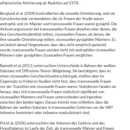
olfaktorische Aktivierung als Reaktion auf ESTR.
Berglund et al. (2008) kontrollierten die sexuelle Orientierung, weil sie
Geruchssteroide verwendeten; die cis-Frauen der Studie waren
androphil, und cis-Männer und transsexuelle Frauen waren gynäphil. Die
Aktivierungsmuster bei transsexuellen Frauen ähnelten eher denen, die
ihre Geschlechtsidentität teilten, cissexuellen Frauen, als denen, die
ihre sexuelle Orientierung teilten, cissexuellen gynäphilen Männern. Es
sei jedoch darauf hingewiesen, dass dies nicht empirisch getestet
wurde; transsexuelle Frauen wurden nicht mit androphilen cissexuellen
Männern oder gynäphilen cissexuellen Frauen verglichen.
Rametti et al. (2011) untersuchten Unterschiede in Bahnen der weißen
Substanz mit Diffusions-Tensor-Bildgebung. Sie bestätigten, dass es
einen cissexuellen Geschlechtsunterschied gab, stellten aber im
Gegensatz zu früheren Studien nicht fest, dass transsexuelle Frauen
vor der Transition wie cissexuelle Frauen waren. Stattdessen fanden sie
heraus, dass sich transsexuelle Frauen statistisch signifikant von
cissexuellen Männern und Frauen unterschieden und irgendwo
zwischen den beiden lagen. Daraus könnte man schließen, dass die
Bahnen der weißen Substanz in transsexuellen Gehirnen vor der HRT
teilweise feminisiert oder teilweise maskulinisiert sind.
Pol et al. (2006) untersuchten das Volumen des Gehirns und des
Hypothalamus im Laufe der Zeit, als transsexuelle Männer und Frauen