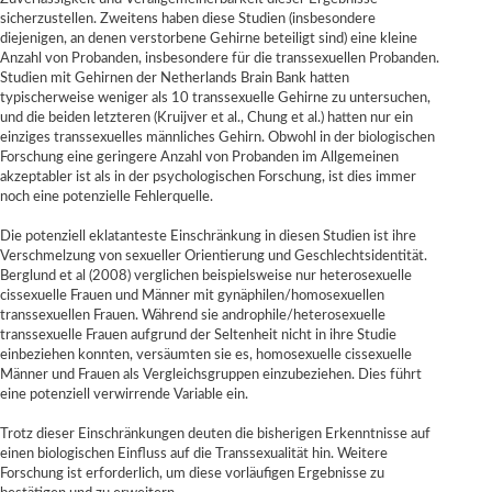
sicherzustellen. Zweitens haben diese Studien (insbesondere
diejenigen, an denen verstorbene Gehirne beteiligt sind) eine kleine
Anzahl von Probanden, insbesondere für die transsexuellen Probanden.
Studien mit Gehirnen der Netherlands Brain Bank hatten
typischerweise weniger als 10 transsexuelle Gehirne zu untersuchen,
und die beiden letzteren (Kruijver et al., Chung et al.) hatten nur ein
einziges transsexuelles männliches Gehirn. Obwohl in der biologischen
Forschung eine geringere Anzahl von Probanden im Allgemeinen
akzeptabler ist als in der psychologischen Forschung, ist dies immer
noch eine potenzielle Fehlerquelle.
Die potenziell eklatanteste Einschränkung in diesen Studien ist ihre
Verschmelzung von sexueller Orientierung und Geschlechtsidentität.
Berglund et al (2008) verglichen beispielsweise nur heterosexuelle
cissexuelle Frauen und Männer mit gynäphilen/homosexuellen
transsexuellen Frauen. Während sie androphile/heterosexuelle
transsexuelle Frauen aufgrund der Seltenheit nicht in ihre Studie
einbeziehen konnten, versäumten sie es, homosexuelle cissexuelle
Männer und Frauen als Vergleichsgruppen einzubeziehen. Dies führt
eine potenziell verwirrende Variable ein.
Trotz dieser Einschränkungen deuten die bisherigen Erkenntnisse auf
einen biologischen Einfluss auf die Transsexualität hin. Weitere
Forschung ist erforderlich, um diese vorläufigen Ergebnisse zu