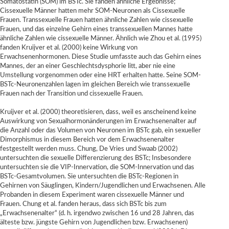
Somatostatin (SOM) im BSTc. Sie fanden ähnliche Ergebnisse;
Cissexuelle Männer hatten mehr SOM-Neuronen als Cissexuelle
Frauen. Transsexuelle Frauen hatten ähnliche Zahlen wie cissexuelle
Frauen, und das einzelne Gehirn eines transsexuellen Mannes hatte
ähnliche Zahlen wie cissexuelle Männer. Ähnlich wie Zhou et al. (1995)
fanden Kruijver et al. (2000) keine Wirkung von
Erwachsenenhormonen. Diese Studie umfasste auch das Gehirn eines
Mannes, der an einer Geschlechtsdysphorie litt, aber nie eine
Umstellung vorgenommen oder eine HRT erhalten hatte. Seine SOM-
BSTc-Neuronenzahlen lagen im gleichen Bereich wie transsexuelle
Frauen nach der Transition und cissexuelle Frauen.
Kruijver et al. (2000) theoretisieren, dass, weil es anscheinend keine
Auswirkung von Sexualhormonänderungen im Erwachsenenalter auf
die Anzahl oder das Volumen von Neuronen im BSTc gab, ein sexueller
Dimorphismus in diesem Bereich vor dem Erwachsenenalter
festgestellt werden muss. Chung, De Vries und Swaab (2002)
untersuchten die sexuelle Differenzierung des BSTc; Insbesondere
untersuchten sie die VIP-Innervation, die SOM-Innervation und das
BSTc-Gesamtvolumen. Sie untersuchten die BSTc-Regionen in
Gehirnen von Säuglingen, Kindern/Jugendlichen und Erwachsenen. Alle
Probanden in diesem Experiment waren cissexuelle Männer und
Frauen. Chung et al. fanden heraus, dass sich BSTc bis zum
„Erwachsenenalter“ (d. h. irgendwo zwischen 16 und 28 Jahren, das
älteste bzw. jüngste Gehirn von Jugendlichen bzw. Erwachsenen)