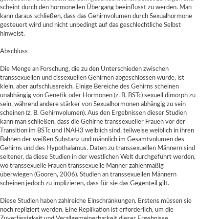
scheint durch den hormonellen Übergang beeinflusst zu werden. Man
kann daraus schließen, dass das Gehirnvolumen durch Sexualhormone
gesteuert wird und nicht unbedingt auf das geschlechtliche Selbst
hinweist.
Abschluss
Die Menge an Forschung, die zu den Unterschieden zwischen
transsexuellen und cissexuellen Gehirnen abgeschlossen wurde, ist
klein, aber aufschlussreich. Einige Bereiche des Gehirns scheinen
unabhängig von Genetik oder Hormonen (z. B. BSTc) sexuell dimorph zu
sein, während andere stärker von Sexualhormonen abhängig zu sein
scheinen (z. B. Gehirnvolumen). Aus den Ergebnissen dieser Studien
kann man schließen, dass die Gehirne transsexueller Frauen vor der
Transition im BSTc und INAH3 weiblich sind, teilweise weiblich in ihren
Bahnen der weißen Substanz und männlich im Gesamtvolumen des
Gehirns und des Hypothalamus. Daten zu transsexuellen Männern sind
seltener, da diese Studien in der westlichen Welt durchgeführt werden,
wo transsexuelle Frauen transsexuelle Männer zahlenmäßig
überwiegen (Gooren, 2006). Studien an transsexuellen Männern
scheinen jedoch zu implizieren, dass für sie das Gegenteil gilt.
Diese Studien haben zahlreiche Einschränkungen. Erstens müssen sie
noch repliziert werden. Eine Replikation ist erforderlich, um die
Zuverlässigkeit und Verallgemeinerbarkeit dieser Ergebnisse