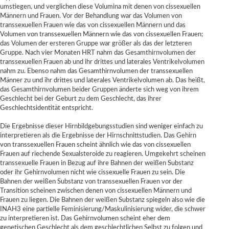
umstiegen, und verglichen diese Volumina mit denen von cissexuellen
Männern und Frauen. Vor der Behandlung war das Volumen von
transsexuellen Frauen wie das von cissexuellen Männern und das
Volumen von transsexuellen Männern wie das von cissexuellen Frauen;
das Volumen der ersteren Gruppe war größer als das der letzteren
Gruppe. Nach vier Monaten HRT nahm das Gesamthirnvolumen der
transsexuellen Frauen ab und ihr drittes und laterales Ventrikelvolumen
nahm zu. Ebenso nahm das Gesamthirnvolumen der transsexuellen
Männer zu und ihr drittes und laterales Ventrikelvolumen ab. Das heißt,
das Gesamthirnvolumen beider Gruppen änderte sich weg von ihrem
Geschlecht bei der Geburt zu dem Geschlecht, das ihrer
Geschlechtsidentität entspricht.
Die Ergebnisse dieser Hirnbildgebungsstudien sind weniger einfach zu
interpretieren als die Ergebnisse der Hirnschnittstudien. Das Gehirn
von transsexuellen Frauen scheint ähnlich wie das von cissexuellen
Frauen auf riechende Sexualsteroide zu reagieren. Umgekehrt scheinen
transsexuelle Frauen in Bezug auf ihre Bahnen der weißen Substanz
oder ihr Gehirnvolumen nicht wie cissexuelle Frauen zu sein. Die
Bahnen der weißen Substanz von transsexuellen Frauen vor der
Transition scheinen zwischen denen von cissexuellen Männern und
Frauen zu liegen. Die Bahnen der weißen Substanz spiegeln also wie die
INAH3 eine partielle Feminisierung/Maskulinisierung wider, die schwer
zu interpretieren ist. Das Gehirnvolumen scheint eher dem
genetischen Geschlecht als dem geschlechtlichen Selbst zu folgen und