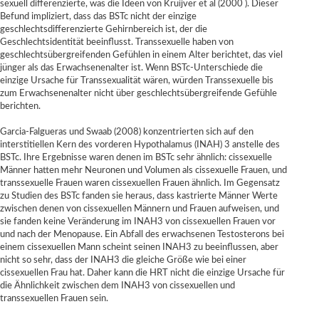
sexuell differenzierte, was die Ideen von Kruijver et al (2000 ). Dieser
Befund impliziert, dass das BSTc nicht der einzige
geschlechtsdifferenzierte Gehirnbereich ist, der die
Geschlechtsidentität beeinflusst. Transsexuelle haben von
geschlechtsübergreifenden Gefühlen in einem Alter berichtet, das viel
jünger als das Erwachsenenalter ist. Wenn BSTc-Unterschiede die
einzige Ursache für Transsexualität wären, würden Transsexuelle bis
zum Erwachsenenalter nicht über geschlechtsübergreifende Gefühle
berichten.
Garcia-Falgueras und Swaab (2008) konzentrierten sich auf den
interstitiellen Kern des vorderen Hypothalamus (INAH) 3 anstelle des
BSTc. Ihre Ergebnisse waren denen im BSTc sehr ähnlich: cissexuelle
Männer hatten mehr Neuronen und Volumen als cissexuelle Frauen, und
transsexuelle Frauen waren cissexuellen Frauen ähnlich. Im Gegensatz
zu Studien des BSTc fanden sie heraus, dass kastrierte Männer Werte
zwischen denen von cissexuellen Männern und Frauen aufweisen, und
sie fanden keine Veränderung im INAH3 von cissexuellen Frauen vor
und nach der Menopause. Ein Abfall des erwachsenen Testosterons bei
einem cissexuellen Mann scheint seinen INAH3 zu beeinflussen, aber
nicht so sehr, dass der INAH3 die gleiche Größe wie bei einer
cissexuellen Frau hat. Daher kann die HRT nicht die einzige Ursache für
die Ähnlichkeit zwischen dem INAH3 von cissexuellen und
transsexuellen Frauen sein.