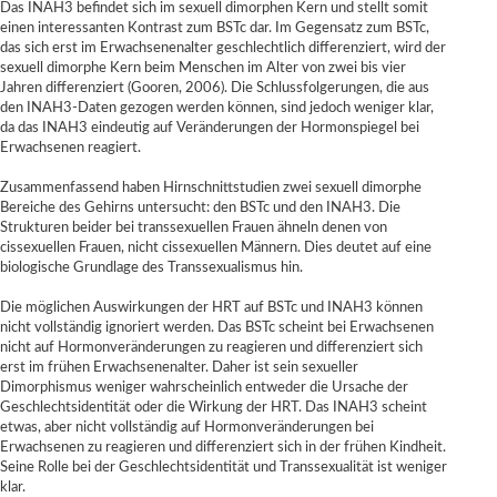
Das INAH3 befindet sich im sexuell dimorphen Kern und stellt somit
einen interessanten Kontrast zum BSTc dar. Im Gegensatz zum BSTc,
das sich erst im Erwachsenenalter geschlechtlich differenziert, wird der
sexuell dimorphe Kern beim Menschen im Alter von zwei bis vier
Jahren differenziert (Gooren, 2006). Die Schlussfolgerungen, die aus
den INAH3-Daten gezogen werden können, sind jedoch weniger klar,
da das INAH3 eindeutig auf Veränderungen der Hormonspiegel bei
Erwachsenen reagiert.
Zusammenfassend haben Hirnschnittstudien zwei sexuell dimorphe
Bereiche des Gehirns untersucht: den BSTc und den INAH3. Die
Strukturen beider bei transsexuellen Frauen ähneln denen von
cissexuellen Frauen, nicht cissexuellen Männern. Dies deutet auf eine
biologische Grundlage des Transsexualismus hin.
Die möglichen Auswirkungen der HRT auf BSTc und INAH3 können
nicht vollständig ignoriert werden. Das BSTc scheint bei Erwachsenen
nicht auf Hormonveränderungen zu reagieren und differenziert sich
erst im frühen Erwachsenenalter. Daher ist sein sexueller
Dimorphismus weniger wahrscheinlich entweder die Ursache der
Geschlechtsidentität oder die Wirkung der HRT. Das INAH3 scheint
etwas, aber nicht vollständig auf Hormonveränderungen bei
Erwachsenen zu reagieren und differenziert sich in der frühen Kindheit.
Seine Rolle bei der Geschlechtsidentität und Transsexualität ist weniger
klar.