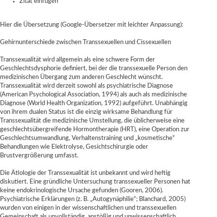
Zitat einfügen
Hier die Übersetzung (Google-Übersetzer mit leichter Anpassung):
Gehirnunterschiede zwischen Transsexuellen und Cissexuellen
Transsexualität wird allgemein als eine schwere Form der
Geschlechtsdysphorie definiert, bei der die transsexuelle Person den
medizinischen Übergang zum anderen Geschlecht wünscht.
Transsexualität wird derzeit sowohl als psychiatrische Diagnose
(American Psychological Association, 1994) als auch als medizinische
Diagnose (World Health Organization, 1992) aufgeführt. Unabhängig
von ihrem dualen Status ist die einzig wirksame Behandlung für
Transsexualität die medizinische Umstellung, die üblicherweise eine
geschlechtsübergreifende Hormontherapie (HRT), eine Operation zur
Geschlechtsumwandlung, Verhaltenstraining und „kosmetische“
Behandlungen wie Elektrolyse, Gesichtschirurgie oder
Brustvergrößerung umfasst.
Die Ätiologie der Transsexualität ist unbekannt und wird heftig
diskutiert. Eine gründliche Untersuchung transsexueller Personen hat
keine endokrinologische Ursache gefunden (Gooren, 2006).
Psychiatrische Erklärungen (z. B. „Autogynäphilie“; Blanchard, 2005)
wurden von einigen in der wissenschaftlichen und transsexuellen
Gemeinschaft als unvollständig, anstößig und unwissenschaftlich