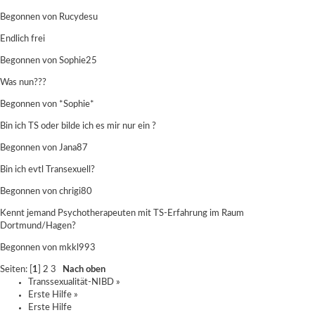
Begonnen von
Rucydesu
Endlich frei
Begonnen von
Sophie25
Was nun???
Begonnen von *Sophie*
Bin ich TS oder bilde ich es mir nur ein ?
Begonnen von
Jana87
Bin ich evtl Transexuell?
Begonnen von
chrigi80
Kennt jemand Psychotherapeuten mit TS-Erfahrung im Raum
Dortmund/Hagen?
Begonnen von mkkl993
Seiten: [
1
]
2
3
Nach oben
Transsexualität-NIBD
»
Erste Hilfe
»
Erste Hilfe