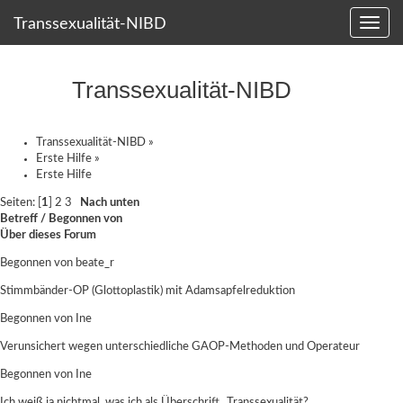
Transsexualität-NIBD
Transsexualität-NIBD
Transsexualität-NIBD
»
Erste Hilfe
»
Erste Hilfe
Seiten: [
1
]
2
3
Nach unten
Betreff
/
Begonnen von
Über dieses Forum
Begonnen von
beate_r
Stimmbänder-OP (Glottoplastik) mit Adamsapfelreduktion
Begonnen von
Ine
Verunsichert wegen unterschiedliche GAOP-Methoden und Operateur
Begonnen von
Ine
Ich weiß ja nichtmal, was ich als Überschrift...Transsexualität?