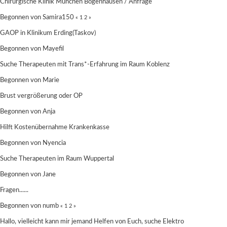
Chirurgische Klinik München Bogenhausen / Anfrage
Begonnen von
Samira150
«
1
2
»
GAOP in Klinikum Erding(Taskov)
Begonnen von
Mayefil
Suche Therapeuten mit Trans*-Erfahrung im Raum Koblenz
Begonnen von
Marie
Brust vergrößerung oder OP
Begonnen von
Anja
Hilft Kostenübernahme Krankenkasse
Begonnen von Nyencia
Suche Therapeuten im Raum Wuppertal
Begonnen von
Jane
Fragen......
Begonnen von
numb
«
1
2
»
Hallo, vielleicht kann mir jemand Helfen von Euch, suche Elektro