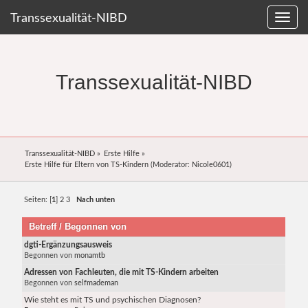
Transsexualität-NIBD
Transsexualität-NIBD
Transsexualität-NIBD
»
Erste Hilfe
»
Erste Hilfe für Eltern von TS-Kindern
(Moderator:
Nicole0601
)
Seiten: [
1
]
2
3
Nach unten
Betreff
/
Begonnen von
dgti-Ergänzungsausweis
Begonnen von
monamtb
Adressen von Fachleuten, die mit TS-Kindern arbeiten
Begonnen von
selfmademan
Wie steht es mit TS und psychischen Diagnosen?