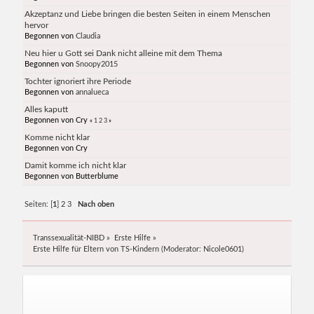
Akzeptanz und Liebe bringen die besten Seiten in einem Menschen
hervor
Begonnen von
Claudia
Neu hier u Gott sei Dank nicht alleine mit dem Thema
Begonnen von
Snoopy2015
Tochter ignoriert ihre Periode
Begonnen von
annalueca
Alles kaputt
Begonnen von Cry
«
1
2
3
»
Komme nicht klar
Begonnen von Cry
Damit komme ich nicht klar
Begonnen von Butterblume
Seiten: [
1
]
2
3
Nach oben
Transsexualität-NIBD
»
Erste Hilfe
»
Erste Hilfe für Eltern von TS-Kindern
(Moderator:
Nicole0601
)