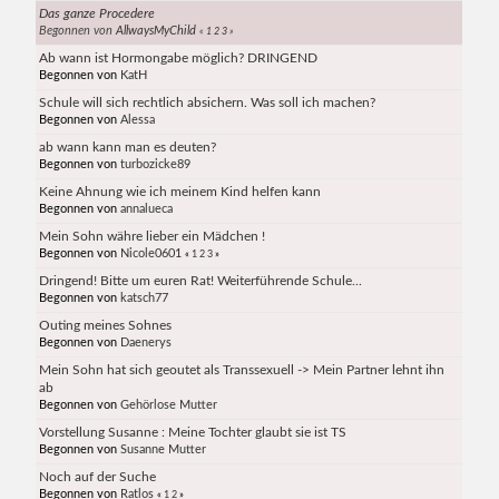
Das ganze Procedere
Begonnen von
AllwaysMyChild
«
1
2
3
»
Ab wann ist Hormongabe möglich? DRINGEND
Begonnen von
KatH
Schule will sich rechtlich absichern. Was soll ich machen?
Begonnen von
Alessa
ab wann kann man es deuten?
Begonnen von
turbozicke89
Keine Ahnung wie ich meinem Kind helfen kann
Begonnen von
annalueca
Mein Sohn währe lieber ein Mädchen !
Begonnen von
Nicole0601
«
1
2
3
»
Dringend! Bitte um euren Rat! Weiterführende Schule...
Begonnen von
katsch77
Outing meines Sohnes
Begonnen von
Daenerys
Mein Sohn hat sich geoutet als Transsexuell -> Mein Partner lehnt ihn
ab
Begonnen von
Gehörlose Mutter
Vorstellung Susanne : Meine Tochter glaubt sie ist TS
Begonnen von
Susanne Mutter
Noch auf der Suche
Begonnen von
Ratlos
«
1
2
»