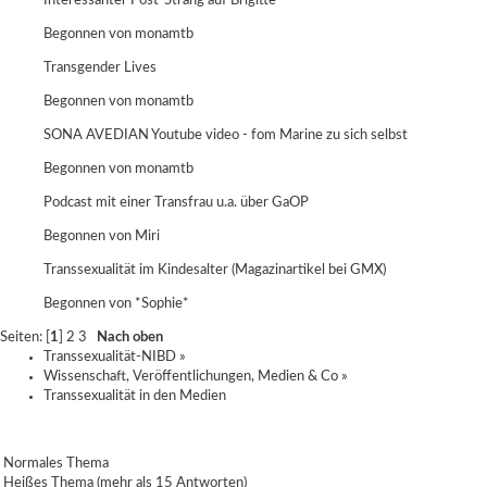
Interessanter Post-Strang auf Brigitte
Begonnen von
monamtb
Transgender Lives
Begonnen von
monamtb
SONA AVEDIAN Youtube video - fom Marine zu sich selbst
Begonnen von
monamtb
Podcast mit einer Transfrau u.a. über GaOP
Begonnen von
Miri
Transsexualität im Kindesalter (Magazinartikel bei GMX)
Begonnen von
*Sophie*
Seiten: [
1
]
2
3
Nach oben
Transsexualität-NIBD
»
Wissenschaft, Veröffentlichungen, Medien & Co
»
Transsexualität in den Medien
Normales Thema
Heißes Thema (mehr als 15 Antworten)