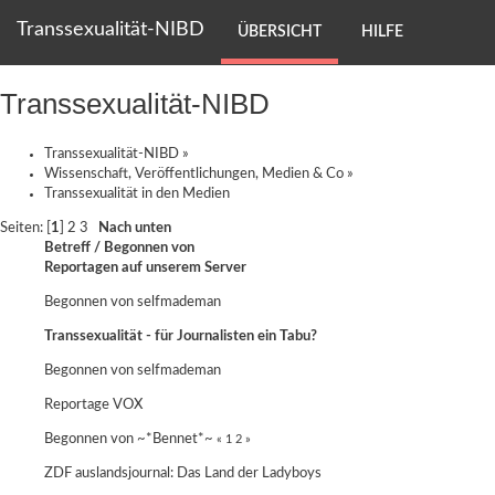
Transsexualität-NIBD
ÜBERSICHT
HILFE
Transsexualität-NIBD
Transsexualität-NIBD
»
Wissenschaft, Veröffentlichungen, Medien & Co
»
Transsexualität in den Medien
Seiten: [
1
]
2
3
Nach unten
Betreff
/
Begonnen von
Reportagen auf unserem Server
Begonnen von
selfmademan
Transsexualität - für Journalisten ein Tabu?
Begonnen von
selfmademan
Reportage VOX
Begonnen von ~*Bennet*~
«
1
2
»
ZDF auslandsjournal: Das Land der Ladyboys