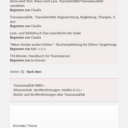
Anne wird Tom. Klaus wird Lara. Transidentität/Transsexualität
verstehen
Begonnen von
Claudia
Transsexualität - Transidentität. Begutachtung, Begleitung, Therapie. 3.
Auf
Begonnen von
Claudia
Lese- und Bilderbuch Das Geschlecht der Seele
Begonnen von
Claudia
"Wenn Kinder anders fühlen" - Buchempfehlung für Eltern/ Angehörige
Begonnen von
Kati
«
1
2
3
»
TM-Brevier. Handbuch für Transmänner
Begonnen von
tm-brevier
Seiten: [
1
]
Nach oben
Transsexualität-NIBD
»
Wissenschaft, Veröffentlichungen, Medien & Co
»
Bücher und Veröffentlichungen über Transsexualität
Normales Thema