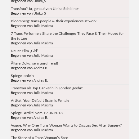
Begonnen von
Ulrika_S
Transfrau? Ja, genau! von Ulrika Schöllner
Begonnen von
Ulrika_S
Bloomberg: trans-people & their experiences at work
Begonnen von
Julia Maxima
7 Trans Performers Share the Challenges They Face & Their Hopes for
the future
Begonnen von
Julia Maxima
Neuer Film „Girl“
Begonnen von
Julia Maxima
Ältere Doku, sehr anrührend!
Begonnen von
Andrea B.
Spiegel onlein
Begonnen von
Andrea B.
Transfrau als Top Bankerin in London geehrt
Begonnen von
Julia Maxima
Artikel: Your Default Brain Is Female
Begonnen von
Julia Maxima
Spiegel-Artikel vom 19.06.2018
Begonnen von
Andrea B.
Vogue: Why One Trans Woman Wants to Discuss Sex After Surgery?
Begonnen von
Julia Maxima
The Story of a Trans Woman’s Face