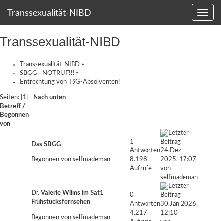
Transsexualität-NIBD
Transsexualität-NIBD
Transsexualität-NIBD
»
SBGG - NOTRUF!!!
»
Entrechtung von TSG-Absolventen!
Seiten: [
1
]
Nach unten
Betreff
/
Begonnen
von
1
Das SBGG
Antworten
24.Dez
Begonnen von
selfmademan
8.198
2025, 17:07
Aufrufe
von
selfmademan
Dr. Valerie Wilms im Sat1
0
Frühstücksfernsehen
Antworten
30.Jan 2026,
4.217
12:10
Begonnen von
selfmademan