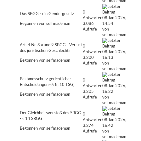
selfmademan
0
Das SBGG - ein Gendergesetz
Antworten
08.Jan 2026,
Begonnen von
selfmademan
3.086
14:54
Aufrufe
von
selfmademan
Art. 4 Nr. 3 a und 9 SBGG - Verlust
0
des juristischen Geschlechts
Antworten
08.Jan 2026,
3.200
16:13
Begonnen von
selfmademan
Aufrufe
von
selfmademan
Bestandsschutz gerichtlicher
0
Entscheidungen (§§ 8, 10 TSG)
Antworten
08.Jan 2026,
3.205
16:22
Begonnen von
selfmademan
Aufrufe
von
selfmademan
Der Gleichheitsverstoß des SBGG
0
- § 14 SBGG
Antworten
08.Jan 2026,
3.274
16:42
Begonnen von
selfmademan
Aufrufe
von
selfmademan