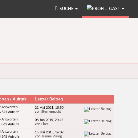
SUCHE
GAST
orten
/
Aufrufe
Letzter Beitrag
2 Antworten
21.Mai 2021, 15:50
von
Sternennacht
6.541 Aufrufe
5 Antworten
08.Jun 2015, 20:42
von
Liara
1.062 Aufrufe
5 Antworten
15.Mai 2015, 16:02
von
Jeanne Rising
5.545 Aufrufe