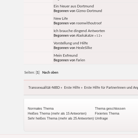
Ein Neuer aus Dortmund
Begonnen von
Gizmo-Dortmund
New Life
Begonnen von
roomwithoutroof
Ich brauche dingend Antworten
Begonnen von
Alaskakatze
«
1
2
»
Vorstellung und Hilfe
Begonnen von
HexleSilke
Mein Exfreund
Begonnen von
Farien
Seiten: [
1
]
Nach oben
Transsexualität-NIBD
»
Erste Hilfe
»
Erste Hilfe für PartnerInnen und An
Normales Thema
Thema geschlossen
Heißes Thema (mehr als 15 Antworten)
Fixiertes Thema
Sehr heißes Thema (mehr als 25 Antworten)
Umfrage