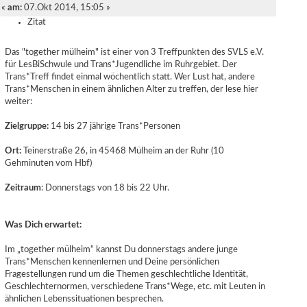
«
am:
07.Okt 2014, 15:05 »
Zitat
Das "together mülheim" ist einer von 3 Treffpunkten des SVLS e.V.
für LesBiSchwule und Trans*Jugendliche im Ruhrgebiet. Der
Trans*Treff findet einmal wöchentlich statt. Wer Lust hat, andere
Trans*Menschen in einem ähnlichen Alter zu treffen, der lese hier
weiter:
Zielgruppe:
14 bis 27 jährige Trans*Personen
Ort:
Teinerstraße 26, in 45468 Mülheim an der Ruhr (10
Gehminuten vom Hbf)
Zeitraum
: Donnerstags von 18 bis 22 Uhr.
Was Dich erwartet:
Im „together mülheim“ kannst Du donnerstags andere junge
Trans*Menschen kennenlernen und Deine persönlichen
Fragestellungen rund um die Themen geschlechtliche Identität,
Geschlechternormen, verschiedene Trans*Wege, etc. mit Leuten in
ähnlichen Lebenssituationen besprechen.