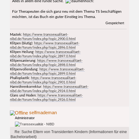
Alles in allem eine runde Sache.
Für Therapeuten die sich ganz neu mit dem Thema TS beschäftigen
möchten, ist das Buch ein guter Einstieg ins Thema.
Gespeichert
Mastek:
https://www.transsexualitaet-
nibd.de/forum/index.php/topic,2900.0.html
Klitpen (blutig):
https://www.transsexualitaet-
nibd.de/forum/index.php/topic,2896.0.html
Klitpen Heilung:
https://www.transsexualitaet-
nibd.de/forum/index.php/topic,2897.0.html
Klitpensanierung:
https://www.transsexualitaet-
nibd.de/forum/index.php/topic,2898.0.html
Klitpenvollendung:
https://www.transsexualitaet-
nibd.de/forum/index.php/topic,2899.0.html
Phalloplastik:
https://www.transsexualitaet-
nibd.de/forum/index.php/topic,2901.0.html
Harnröhrenkorrektur:
https://www.transsexualitaet-
nibd.de/forum/index.php/topic,2924.0.html
Glans und Hoden:
https://www.transsexualitaet-
nibd.de/forum/index.php/topic,2926.0.html
selfmademan
Administrator
Re: Suche Eltern von Transidenten Kindern (Informationen für eine
Bachelorarbeit)