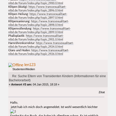
nibd.de/forum/index.php/topic,2900.0.html
Klitpen (blutig):
https://www.transsexualitaet-
nibd.de/forum/index.php/topic,2896.0.html
Klitpen Heilung:
https://www.transsexualitaet-
nibd.de/forum/index.php/topic,2897.0.html
Klitpensanierung:
https://www.transsexualitaet-
nibd.de/forum/index.php/topic,2898.0.html
Klitpenvollendung:
https://www.transsexualitaet-
nibd.de/forum/index.php/topic,2899.0.html
Phalloplastik:
https://www.transsexualitaet-
nibd.de/forum/index.php/topic,2901.0.html
Harnröhrenkorrektur:
https://www.transsexualitaet-
nibd.de/forum/index.php/topic,2924.0.html
Glans und Hoden:
https://www.transsexualitaet-
nibd.de/forum/index.php/topic,2926.0.html
len123
Studenten/Medien
Re: Suche Eltern von Transidenten Kindern (Informationen für eine
Bachelorarbeit)
«
Antwort #3 am:
04.Jan 2015, 18:18 »
Zitat
Hallo,
jetzt hab ich mich doch angemeldet. Ist wohl wesentlich leichter
Danke für das Buch, das habe ich allerdings schon. Es ist wirklich