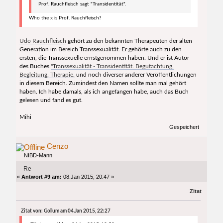
Prof. Rauchfleisch sagt "Transidentität".
Who the x is Prof. Rauchfleisch?
Udo Rauchfleisch
gehört zu den bekannten Therapeuten der alten
Generation im Bereich Transsexualität. Er gehörte auch zu den
ersten, die Transsexuelle ernstgenommen haben. Und er ist Autor
des Buches
"Transsexualität - Transidentität. Begutachtung,
Begleitung, Therapie.
und noch diverser anderer Veröffentlichungen
in diesem Bereich. Zumindest den Namen sollte man mal gehört
haben. Ich habe damals, als ich angefangen habe, auch das Buch
gelesen und fand es gut.
Mihi
Gespeichert
Cenzo
NIBD-Mann
Re
«
Antwort #9 am:
08.Jan 2015, 20:47 »
Zitat
Zitat von: Gollum am 04.Jan 2015, 22:27