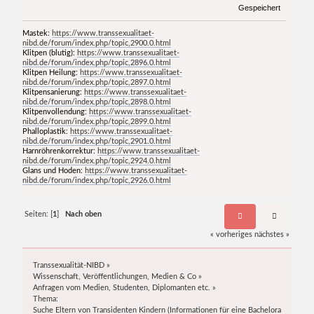
Gespeichert
Mastek:
https://www.transsexualitaet-
nibd.de/forum/index.php/topic,2900.0.html
Klitpen (blutig):
https://www.transsexualitaet-
nibd.de/forum/index.php/topic,2896.0.html
Klitpen Heilung:
https://www.transsexualitaet-
nibd.de/forum/index.php/topic,2897.0.html
Klitpensanierung:
https://www.transsexualitaet-
nibd.de/forum/index.php/topic,2898.0.html
Klitpenvollendung:
https://www.transsexualitaet-
nibd.de/forum/index.php/topic,2899.0.html
Phalloplastik:
https://www.transsexualitaet-
nibd.de/forum/index.php/topic,2901.0.html
Harnröhrenkorrektur:
https://www.transsexualitaet-
nibd.de/forum/index.php/topic,2924.0.html
Glans und Hoden:
https://www.transsexualitaet-
nibd.de/forum/index.php/topic,2926.0.html
Seiten: [
1
]
Nach oben
« vorheriges
nächstes »
Transsexualität-NIBD
»
Wissenschaft, Veröffentlichungen, Medien & Co
»
Anfragen vom Medien, Studenten, Diplomanten etc.
»
Thema:
Suche Eltern von Transidenten Kindern (Informationen für eine Bachelorarbeit)