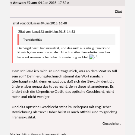
«
Antwort #2 am:
04.Jan 2015, 17:32 »
Zitat
Zitat von: Gollum am 04.Jan 2015, 16:48
Zitat von: Lena123 am 04.Jan 2015, 14:53
Transidentität
Der Vogel heißt Transsexualität, und das auch aus sehr gutem Grund.
Komisch, dass man nun an der Uni schon Abschlussarbeiten machen
kann mit unwissenschaftlicher Formulierung im Titel
Dem schließe ich mich an und frage mich, was an dem Wort so toll
sein soll? Definierungstechnisch stimmt das Wort nämlich
überhaupt nicht, denn es sagt aus, daß sich die (Sexual-)Identität
ändere, aber genau das tut es nicht, denn diese ist angeboren. Es
ändert sich die körperliche Optik, das optische Geschlecht, nicht
mehr und nicht weniger.
Und das optische Geschlecht steht im Reisepass mit englischer
Bezeichnung als "sex". Daher heißt es auch offiziell und folgerichtig
Transsexualität.
Gespeichert
Mastek:
https://www.transsexualitaet-