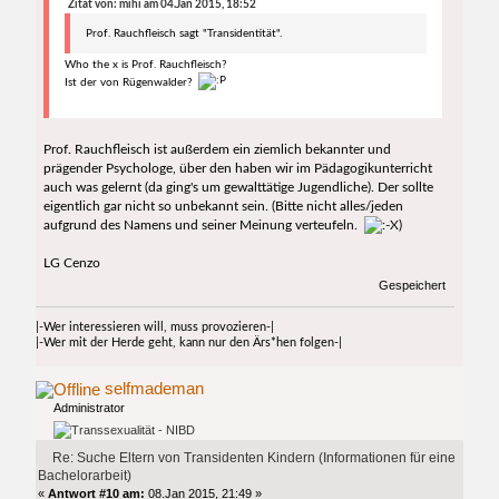
Zitat von: mihi am 04.Jan 2015, 18:52
Prof. Rauchfleisch sagt "Transidentität".
Who the x is Prof. Rauchfleisch?
Ist der von Rügenwalder?
Prof. Rauchfleisch ist außerdem ein ziemlich bekannter und
prägender Psychologe, über den haben wir im Pädagogikunterricht
auch was gelernt (da ging's um gewalttätige Jugendliche). Der sollte
eigentlich gar nicht so unbekannt sein. (Bitte nicht alles/jeden
aufgrund des Namens und seiner Meinung verteufeln.
)
LG Cenzo
Gespeichert
|-Wer interessieren will, muss provozieren-|
|-Wer mit der Herde geht, kann nur den Ärs*hen folgen-|
selfmademan
Administrator
Re: Suche Eltern von Transidenten Kindern (Informationen für eine
Bachelorarbeit)
«
Antwort #10 am:
08.Jan 2015, 21:49 »