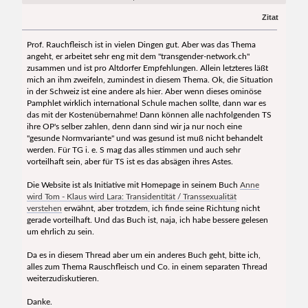
Zitat
Prof. Rauchfleisch ist in vielen Dingen gut. Aber was das Thema
angeht, er arbeitet sehr eng mit dem "transgender-network.ch"
zusammen und ist pro Altdorfer Empfehlungen. Allein letzteres läßt
mich an ihm zweifeln, zumindest in diesem Thema. Ok, die Situation
in der Schweiz ist eine andere als hier. Aber wenn dieses ominöse
Pamphlet wirklich international Schule machen sollte, dann war es
das mit der Kostenübernahme! Dann können alle nachfolgenden TS
ihre OP's selber zahlen, denn dann sind wir ja nur noch eine
"gesunde Normvariante" und was gesund ist muß nicht behandelt
werden. Für TG i. e. S mag das alles stimmen und auch sehr
vorteilhaft sein, aber für TS ist es das absägen ihres Astes.
Die Website ist als Initiative mit Homepage in seinem Buch
Anne
wird Tom - Klaus wird Lara: Transidentität / Transsexualität
verstehen
erwähnt, aber trotzdem, ich finde seine Richtung nicht
gerade vorteilhaft. Und das Buch ist, naja, ich habe bessere gelesen
um ehrlich zu sein.
Da es in diesem Thread aber um ein anderes Buch geht, bitte ich,
alles zum Thema Rauschfleisch und Co. in einem separaten Thread
weiterzudiskutieren.
Danke.