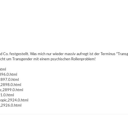
Co. festgestellt. Was mich nur wieder massiv aufregt ist der Terminus "Transge
cht um Transgender mit einem psychischen Rollenproblem!
html
896.0.html
2897.0.html
c,2898.0.html
ic,2899.0.html
01.0.html
topic,2924.0.html
c,2926.0.html