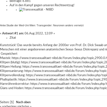
Beiträge: 6.881
Auf in den Kampf gegen unseren Rechteentzug!
Antw:Studie der Med-Uni Wien: Transgender: Neuronen anders vernetzt
«
Antwort #1 am:
06.Aug 2022, 12:09 »
Zitat
Kunststück! Das wurde bereits Anfang der 2000er von Prof. Dr. Dick Swaab und 
Menschen mit einer angeborenen anatomischen Sexus-Sexus Diskrepanz und ni
Gespeichert
Mastek:
https://www.transsexualitaet-nibd.de/forum/index.php/topic,2900.0.
Klitpen (blutig):
https://www.transsexualitaet-nibd.de/forum/index.php/topic,2
Klitpen Heilung:
https://www.transsexualitaet-nibd.de/forum/index.php/topic,
Klitpensanierung:
https://www.transsexualitaet-nibd.de/forum/index.php/topi
Klitpenvollendung:
https://www.transsexualitaet-nibd.de/forum/index.php/top
Phalloplastik:
https://www.transsexualitaet-nibd.de/forum/index.php/topic,29
Harnröhrenkorrektur:
https://www.transsexualitaet-nibd.de/forum/index.php/
Glans und Hoden:
https://www.transsexualitaet-nibd.de/forum/index.php/topi
Seiten: [
1
]
Nach oben
« vorheriges
nächstes »