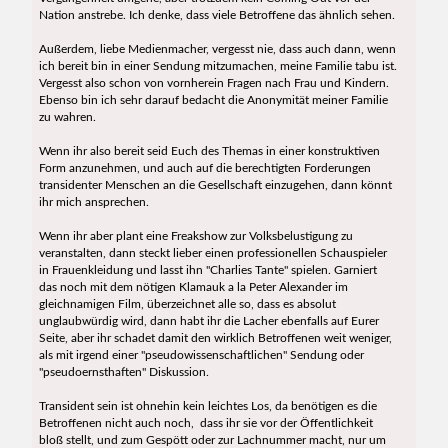
Nation anstrebe. Ich denke, dass viele Betroffene das ähnlich sehen.
Außerdem, liebe Medienmacher, vergesst nie, dass auch dann, wenn
ich bereit bin in einer Sendung mitzumachen, meine Familie tabu ist.
Vergesst also schon von vornherein Fragen nach Frau und Kindern.
Ebenso bin ich sehr darauf bedacht die Anonymität meiner Familie
zu wahren.
Wenn ihr also bereit seid Euch des Themas in einer konstruktiven
Form anzunehmen, und auch auf die berechtigten Forderungen
transidenter Menschen an die Gesellschaft einzugehen, dann könnt
ihr mich ansprechen.
Wenn ihr aber plant eine Freakshow zur Volksbelustigung zu
veranstalten, dann steckt lieber einen professionellen Schauspieler
in Frauenkleidung und lasst ihn "Charlies Tante" spielen. Garniert
das noch mit dem nötigen Klamauk a la Peter Alexander im
gleichnamigen Film, überzeichnet alle so, dass es absolut
unglaubwürdig wird, dann habt ihr die Lacher ebenfalls auf Eurer
Seite, aber ihr schadet damit den wirklich Betroffenen weit weniger,
als mit irgend einer "pseudowissenschaftlichen" Sendung oder
"pseudoernsthaften" Diskussion.
Transident sein ist ohnehin kein leichtes Los, da benötigen es die
Betroffenen nicht auch noch, dass ihr sie vor der Öffentlichkeit
bloß stellt, und zum Gespött oder zur Lachnummer macht, nur um