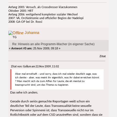
Anfang 2005: Versuch, als Crossdresser klarzukommen
Oktober 2005: HRT
Anfang 2006: weitgehend kompletter sozialer Wechsel
2007: VÄ, Orchiektomie und offizieller Beginn der Nadelepi
2008: GA-OP bei Dr. Rossi
Johanna
TG
Re: Hinweis an alle Programm-Macher (in eigener Sache)
«
Antwort #3 am:
25.Nov 2009, 09:18 »
Zitat
Zitat von: Gollum am 22.Nov 2009, 11:02
Aber mal ernsthaft - und sorry, dass ich mal wieder deutlich sage, was
ich denke - aber, was meint ihr eigentlich, was ihr dabei erreichen könnt
? Man macht sich da zum Affen für Leute, die eh mental zu
beansprucht sind, um das Thema zu kapieren.
Das sehe ich anders.
Gerade durch seriös gemachte Reportagen weiß schon ein
deutlicher Teil der Leute, dass Transsexualität keine sexuelle
Perversion oder Spinnerei ist, dass Transsexuelle nicht nur im
Rotlichtbezirk oder auf dem CSD anzutreffen sind, sondern dass sie