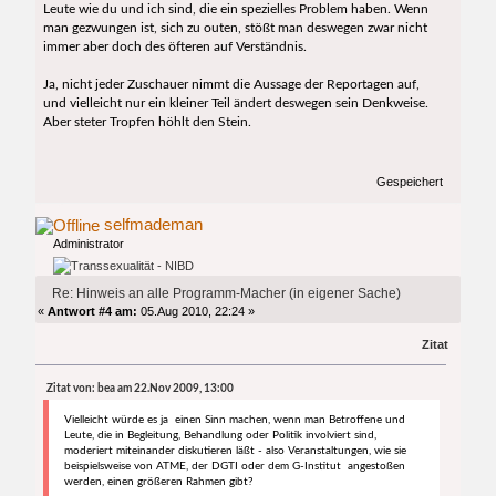
Leute wie du und ich sind, die ein spezielles Problem haben. Wenn
man gezwungen ist, sich zu outen, stößt man deswegen zwar nicht
immer aber doch des öfteren auf Verständnis.
Ja, nicht jeder Zuschauer nimmt die Aussage der Reportagen auf,
und vielleicht nur ein kleiner Teil ändert deswegen sein Denkweise.
Aber steter Tropfen höhlt den Stein.
Gespeichert
selfmademan
Administrator
Re: Hinweis an alle Programm-Macher (in eigener Sache)
«
Antwort #4 am:
05.Aug 2010, 22:24 »
Zitat
Zitat von: bea am 22.Nov 2009, 13:00
Vielleicht würde es ja einen Sinn machen, wenn man Betroffene und
Leute, die in Begleitung, Behandlung oder Politik involviert sind,
moderiert miteinander diskutieren läßt - also Veranstaltungen, wie sie
beispielsweise von ATME, der DGTI oder dem G-Institut angestoßen
werden, einen größeren Rahmen gibt?