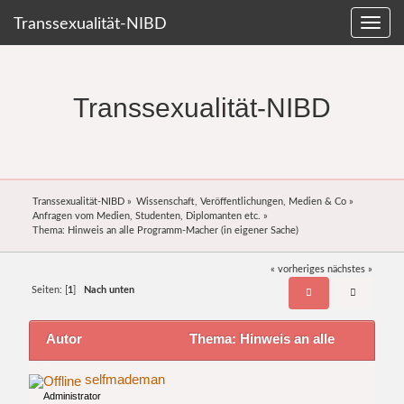
Transsexualität-NIBD
Transsexualität-NIBD
Transsexualität-NIBD
»
Wissenschaft, Veröffentlichungen, Medien & Co
»
Anfragen vom Medien, Studenten, Diplomanten etc.
»
Thema:
Hinweis an alle Programm-Macher (in eigener Sache)
« vorheriges
nächstes »
Seiten: [
1
]
Nach unten
Autor
Thema: Hinweis an alle
Programm-Macher (in eigener Sache) (Gelesen
selfmademan
Administrator