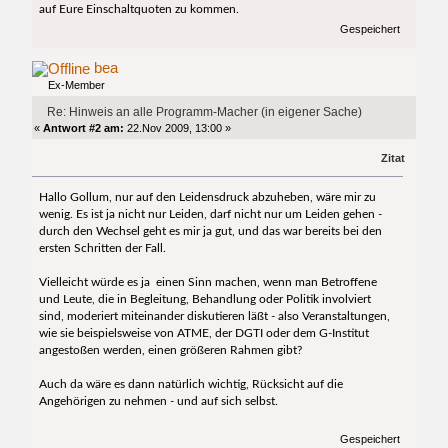
auf Eure Einschaltquoten zu kommen.
Gespeichert
bea
Ex-Member
Re: Hinweis an alle Programm-Macher (in eigener Sache)
«
Antwort #2 am:
22.Nov 2009, 13:00 »
Zitat
Hallo Gollum, nur auf den Leidensdruck abzuheben, wäre mir zu
wenig. Es ist ja nicht nur Leiden, darf nicht nur um Leiden gehen -
durch den Wechsel geht es mir ja gut, und das war bereits bei den
ersten Schritten der Fall.
Vielleicht würde es ja einen Sinn machen, wenn man Betroffene
und Leute, die in Begleitung, Behandlung oder Politik involviert
sind, moderiert miteinander diskutieren läßt - also Veranstaltungen,
wie sie beispielsweise von ATME, der DGTI oder dem G-Institut
angestoßen werden, einen größeren Rahmen gibt?
Auch da wäre es dann natürlich wichtig, Rücksicht auf die
Angehörigen zu nehmen - und auf sich selbst.
Gespeichert