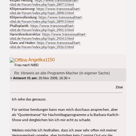
Klitpen Heilung:
https://www.transsexualitaet-
nibd.de/forum/index.php/topic,2897.0.html
Klitpensanierung:
https://www.transsexualitaet-
nibd.de/forum/index.php/topic,2898.0.html
Klitpenvollendung:
https://www.transsexualitaet-
nibd.de/forum/index.php/topic,2899.0.html
Phalloplastik:
https://www.transsexualitaet-
nibd.de/forum/index.php/topic,2901.0.html
Harnröhrenkorrektur:
https://www.transsexualitaet-
nibd.de/forum/index.php/topic,2924.0.html
Glans und Hoden:
https://www.transsexualitaet-
nibd.de/forum/index.php/topic,2926.0.html
Angelika1150
Frau nach NIBD
Re: Hinweis an alle Programm-Macher (in eigener Sache)
«
Antwort #1 am:
20.Nov 2009, 16:30 »
Zitat
Ich sehe das genauso.
Für seriöse Sendungen kann man mich durchaus ansprechen, aber
als "Quotentranse" für Nachmittagsprogramme a la Barbara-Karlich-
Show und dergleichen bin ich mir echt zu schade.
Weiters möchte ich festhalten, dass ich zwar sehr offen mit meiner
Vergangenheit umgehe, aber trotzdem kein Coming Out vor der