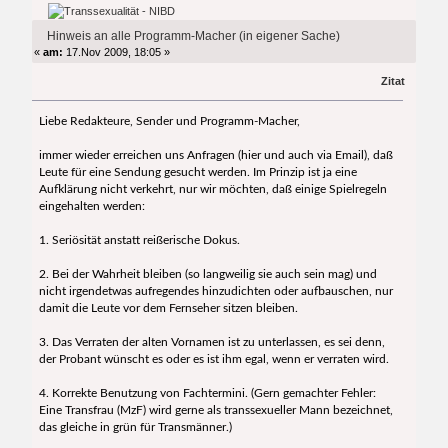
19737 mal)
Hinweis an alle Programm-Macher (in eigener Sache)
«
am:
17.Nov 2009, 18:05 »
Zitat
Liebe Redakteure, Sender und Programm-Macher,
immer wieder erreichen uns Anfragen (hier und auch via Email), daß
Leute für eine Sendung gesucht werden. Im Prinzip ist ja eine
Aufklärung nicht verkehrt, nur wir möchten, daß einige Spielregeln
eingehalten werden:
1. Seriösität anstatt reißerische Dokus.
2. Bei der Wahrheit bleiben (so langweilig sie auch sein mag) und
nicht irgendetwas aufregendes hinzudichten oder aufbauschen, nur
damit die Leute vor dem Fernseher sitzen bleiben.
3. Das Verraten der alten Vornamen ist zu unterlassen, es sei denn,
der Probant wünscht es oder es ist ihm egal, wenn er verraten wird.
4. Korrekte Benutzung von Fachtermini. (Gern gemachter Fehler:
Eine Transfrau (MzF) wird gerne als transsexueller Mann bezeichnet,
das gleiche in grün für Transmänner.)