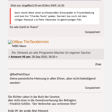
Zitat von: Angelika1150 am 20.Nov 2009, 16:30
dann steckt lieber einen professionellen Schauspieler in Frauenkleidung
und lasst ihn "Charlies Tante" spielen. Garniert das noch mit dem
nötigen Klamauk a la Peter Alexander im gleichnamigen Film
So wie Gerti-in-Trans?
Gespeichert
TheTaxidermist
NIBD-Mann
Re: Hinweis an alle Programm-Macher (in eigener Sache)
«
Antwort #6 am:
28.Sep 2010, 18:20 »
Zitat
@BadHairDays:
Deine persönliche Meinung in allen Ehren, aber nicht beleidigend
werden!
Gespeichert
Die Richter sahen in das Buch der Gesetze,
aber nicht einer in die Gemütsverfassung des Beklagten.
- Friedrich Schiller, "Der Verbrecher aus verlorener Ehre"
Ende 09: der große Aha!-Moment