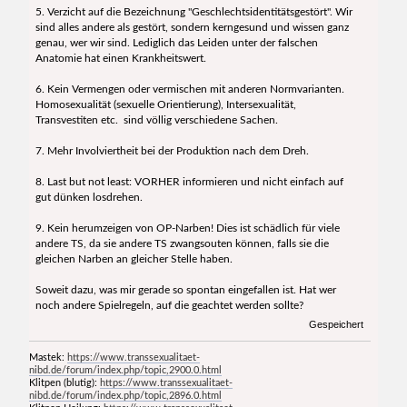
5. Verzicht auf die Bezeichnung "Geschlechtsidentitätsgestört". Wir
sind alles andere als gestört, sondern kerngesund und wissen ganz
genau, wer wir sind. Lediglich das Leiden unter der falschen
Anatomie hat einen Krankheitswert.
6. Kein Vermengen oder vermischen mit anderen Normvarianten.
Homosexualität (sexuelle Orientierung), Intersexualität,
Transvestiten etc. sind völlig verschiedene Sachen.
7. Mehr Involviertheit bei der Produktion nach dem Dreh.
8. Last but not least: VORHER informieren und nicht einfach auf
gut dünken losdrehen.
9. Kein herumzeigen von OP-Narben! Dies ist schädlich für viele
andere TS, da sie andere TS zwangsouten können, falls sie die
gleichen Narben an gleicher Stelle haben.
Soweit dazu, was mir gerade so spontan eingefallen ist. Hat wer
noch andere Spielregeln, auf die geachtet werden sollte?
Gespeichert
Mastek:
https://www.transsexualitaet-
nibd.de/forum/index.php/topic,2900.0.html
Klitpen (blutig):
https://www.transsexualitaet-
nibd.de/forum/index.php/topic,2896.0.html