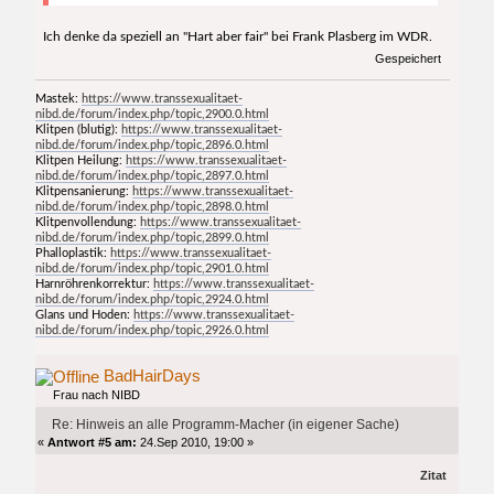
Ich denke da speziell an "Hart aber fair" bei Frank Plasberg im WDR.
Gespeichert
Mastek:
https://www.transsexualitaet-
nibd.de/forum/index.php/topic,2900.0.html
Klitpen (blutig):
https://www.transsexualitaet-
nibd.de/forum/index.php/topic,2896.0.html
Klitpen Heilung:
https://www.transsexualitaet-
nibd.de/forum/index.php/topic,2897.0.html
Klitpensanierung:
https://www.transsexualitaet-
nibd.de/forum/index.php/topic,2898.0.html
Klitpenvollendung:
https://www.transsexualitaet-
nibd.de/forum/index.php/topic,2899.0.html
Phalloplastik:
https://www.transsexualitaet-
nibd.de/forum/index.php/topic,2901.0.html
Harnröhrenkorrektur:
https://www.transsexualitaet-
nibd.de/forum/index.php/topic,2924.0.html
Glans und Hoden:
https://www.transsexualitaet-
nibd.de/forum/index.php/topic,2926.0.html
BadHairDays
Frau nach NIBD
Re: Hinweis an alle Programm-Macher (in eigener Sache)
«
Antwort #5 am:
24.Sep 2010, 19:00 »
Zitat