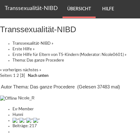
Transsexualität-NIBD
ÜBERSICHT
HILFE
Transsexualität-NIBD
Transsexualität-NIBD
»
Erste Hilfe
»
Erste Hilfe für Eltern von TS-Kindern
(Moderator:
Nicole0601
) »
Thema:
Das ganze Procedere
« vorheriges
nächstes »
Seiten:
1
2
[
3
]
Nach unten
Autor
Thema: Das ganze Procedere (Gelesen 37483 mal)
Nicole_R
Ex-Member
Hunni
Beiträge: 217