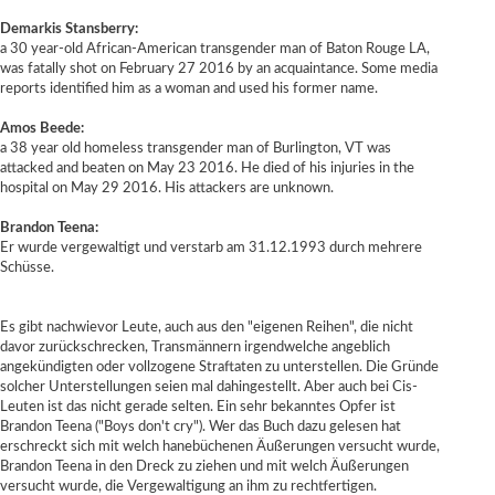
Demarkis Stansberry:
a 30 year-old African-American transgender man of Baton Rouge LA,
was fatally shot on February 27 2016 by an acquaintance. Some media
reports identified him as a woman and used his former name.
Amos Beede:
a 38 year old homeless transgender man of Burlington, VT was
attacked and beaten on May 23 2016. He died of his injuries in the
hospital on May 29 2016. His attackers are unknown.
Brandon Teena:
Er wurde vergewaltigt und verstarb am 31.12.1993 durch mehrere
Schüsse.
Es gibt nachwievor Leute, auch aus den "eigenen Reihen", die nicht
davor zurückschrecken, Transmännern irgendwelche angeblich
angekündigten oder vollzogene Straftaten zu unterstellen. Die Gründe
solcher Unterstellungen seien mal dahingestellt. Aber auch bei Cis-
Leuten ist das nicht gerade selten. Ein sehr bekanntes Opfer ist
Brandon Teena ("Boys don't cry"). Wer das Buch dazu gelesen hat
erschreckt sich mit welch hanebüchenen Äußerungen versucht wurde,
Brandon Teena in den Dreck zu ziehen und mit welch Äußerungen
versucht wurde, die Vergewaltigung an ihm zu rechtfertigen.