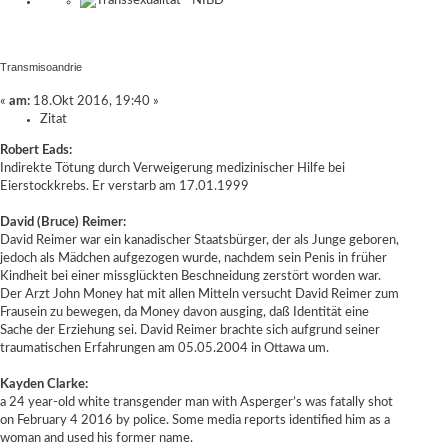
Transmisoandrie
«
am:
18.Okt 2016, 19:40 »
Zitat
Robert Eads:
Indirekte Tötung durch Verweigerung medizinischer Hilfe bei
Eierstockkrebs. Er verstarb am 17.01.1999
David (Bruce) Reimer:
David Reimer war ein kanadischer Staatsbürger, der als Junge geboren,
jedoch als Mädchen aufgezogen wurde, nachdem sein Penis in früher
Kindheit bei einer missglückten Beschneidung zerstört worden war.
Der Arzt John Money hat mit allen Mitteln versucht David Reimer zum
Frausein zu bewegen, da Money davon ausging, daß Identität eine
Sache der Erziehung sei. David Reimer brachte sich aufgrund seiner
traumatischen Erfahrungen am 05.05.2004 in Ottawa um.
Kayden Clarke:
a 24 year-old white transgender man with Asperger’s was fatally shot
on February 4 2016 by police. Some media reports identified him as a
woman and used his former name.