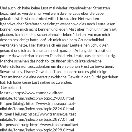
Und auch ich habe keine Lust mal wieder irgendwelcher Straftaten
bezichtigt zu werden, nur weil wem da eine Laus über die Leber
gelaufen ist. Erst recht nicht will ich in sozialen Netzwerken
irgendwelcher Straftaten bezichtigt werden wo dies noch Leute lesen
können, die mich nicht kennen und jeden Mist über mich unhinterfragt
glauben. Ich habe dies schon einmal erleben "dürfen" wo man mich
dessen bezichtigt hatte, daß ich mich an einem Grundschulkind
vergangen hätte. Hier hatten sich ein paar Leute einen Schuldigen
gesucht und ich als Transmann noch ganz am Anfang der Transition
passte da wunderbar in deren Feindbild rein. Leute, das ist nicht lustig.
Manche scheinen das noch toll zu finden sich da irgendwelche
Unterstellungen auszudenken um ihren eigenen Frust zu bewältigen.
Sowas ist psychische Gewalt an Transmännern und es gibt einige
Transmänner, die eine derart psychische Gewalt in den Suizid getrieben
hat. Ich habe keine Lust selber so zu enden.
Gespeichert
Mastek:
https://www.transsexualitaet-
nibd.de/forum/index.php/topic,2900.0.html
Klitpen (blutig):
https://www.transsexualitaet-
nibd.de/forum/index.php/topic,2896.0.html
Klitpen Heilung:
https://www.transsexualitaet-
nibd.de/forum/index.php/topic,2897.0.html
Klitpensanierung:
https://www.transsexualitaet-
nibd.de/forum/index.php/topic,2898.0.html