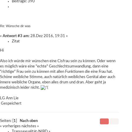
Beiträge: 390
Re: Wünsche dir was
«
Antwort #3 am:
28.Dez 2016, 19:31 »
Zitat
Hi
Also ich würde mir wünschen eine Cisfrau sein zu können. Oder wenn
es möglich wäre eine "echte" Geschlechtsumwandlung, dann eine
"richtige" Frau sein zu können mit allen Funktionen die eine Frau hat.
Schöne weibliche Stimme, auch natürlich weibliches Genital aber auch
innere weibliche Organe, eben alles drum und dran. Aber geht ja
medizinisch leider nicht.
LG Ann Lie
Gespeichert
Seiten: [
1
]
Nach oben
« vorheriges
nächstes »
Transsexualität-NIBD
»