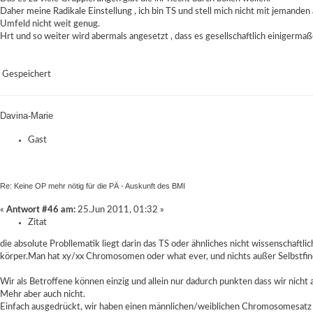
Daher meine Radikale Einstellung , ich bin TS und stell mich nicht mit jemanden 
Umfeld nicht weit genug.
Hrt und so weiter wird abermals angesetzt , dass es gesellschaftlich einigerma
Gespeichert
Davina-Marie
Gast
Re: Keine OP mehr nötig für die PÄ - Auskunft des BMI
«
Antwort #46 am:
25.Jun 2011, 01:32 »
Zitat
die absolute Probllematik liegt darin das TS oder ähnliches nicht wissenschaftli
körper.Man hat xy/xx Chromosomen oder what ever, und nichts außer Selbstfindu
Wir als Betroffene können einzig und allein nur dadurch punkten dass wir nicht 
Mehr aber auch nicht.
Einfach ausgedrückt, wir haben einen männlichen/weiblichen Chromosomesatz u