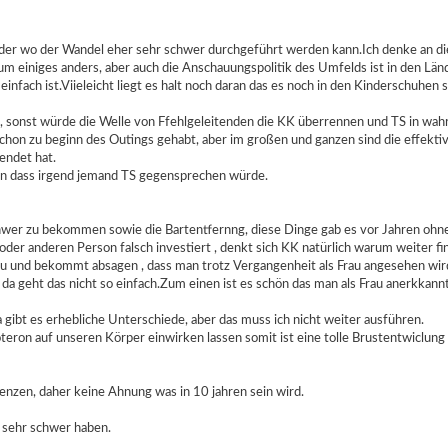
nder wo der Wandel eher sehr schwer durchgeführt werden kann.Ich denke an die 
 um einiges anders, aber auch die Anschauungspolitik des Umfelds ist in den Län
nfach ist.Viieleicht liegt es halt noch daran das es noch in den Kinderschuhen s
d, sonst würde die Welle von Ffehlgeleitenden die KK überrennen und TS in wa
schon zu beginn des Outings gehabt, aber im großen und ganzen sind die effektiven
endet hat.
ben dass irgend jemand TS gegensprechen würde.
hwer zu bekommen sowie die Bartentfernng, diese Dinge gab es vor Jahren ohne 
 oder anderen Person falsch investiert , denkt sich KK natürlich warum weiter fi
und bekommt absagen , dass man trotz Vergangenheit als Frau angesehen wird, 
 da geht das nicht so einfach.Zum einen ist es schön das man als Frau anerkkan
 gibt es erhebliche Unterschiede, aber das muss ich nicht weiter ausführen.
stoteron auf unseren Körper einwirken lassen somit ist eine tolle Brustentwiclu
renzen, daher keine Ahnung was in 10 jahren sein wird.
s sehr schwer haben.