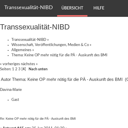
Transsexualität-NIBD
ÜBERSICHT
HILFE
Transsexualität-NIBD
Transsexualität-NIBD
»
Wissenschaft, Veröffentlichungen, Medien & Co
»
Allgemeines
»
Thema:
Keine OP mehr nötig für die PÄ - Auskunft des BMI
« vorheriges
nächstes »
Seiten:
1
2
3
[
4
]
Nach unten
Autor
Thema: Keine OP mehr nötig für die PÄ - Auskunft des BMI (
Davina-Marie
Gast
Re: Keine OP mehr nötig für die PÄ - Auskunft des BMI