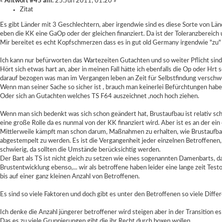
«
Antwort #45 am:
25.Jun 2011, 01:20 »
Zitat
Es gibt Länder mit 3 Geschlechtern, aber irgendwie sind es diese Sorte von Lä
eben die KK eine GaOp oder der gleichen finanziert. Da ist der Toleranzbereich
Mir bereitet es echt Kopfschmerzen dass es in gut old Germany irgendwie "zu" ei
Ich kann nur befürworten das Wartezeiten Gutachten und so weiter Pflicht sin
Hört sich etwas hart an, aber in meinen Fall hätte ich ebenfalls die Op oder Hrt 
darauf bezogen was man im Vergangen leben an Zeit für Selbstfindung verschw
Wenn man seiner Sache so sicher ist , brauch man keinerlei Befürchtungen ha
Oder sich an Gutachten welches TS F64 auszeichnet ,noch hoch ziehen.
Wenn man sich bedenkt was sich schon geändert hat, Brustaufbau ist relativ sc
eine große Rolle da es nunmal von der KK finanziert wird. Aber ist es an der ein
Mittlerweile kämpft man schon darum, Maßnahmen zu erhalten, wie Brustaufbau 
abgestempelt zu werden. Es ist die Vergangenheit jeder einzelnen Betroffenen,
schwierig, da sollten die Umstände berücksichtig werden.
Der Bart als TS ist nicht gleich zu setzen wie eines sogenannten Damenbarts, da
Brustentwicklung ebenso,... wir als betroffene haben leider eine lange zeit Te
bis auf einer ganz kleinen Anzahl von Betroffenen.
Es sind so viele Faktoren und doch gibt es unter den Betroffenen so viele Diffe
Ich denke die Anzahl jüngerer betroffener wird steigen aber in der Transition e
Das es zu viele Gruppierungen gibt die ihr Recht durch boxen wollen.