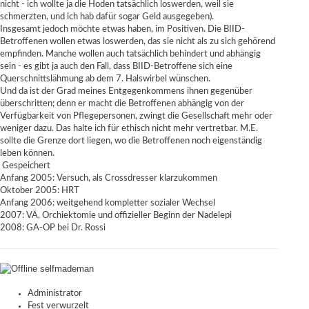
nicht - ich wollte ja die Hoden tatsächlich loswerden, weil sie
schmerzten, und ich hab dafür sogar Geld ausgegeben).
Insgesamt jedoch möchte etwas haben, im Positiven. Die BIID-
Betroffenen wollen etwas loswerden, das sie nicht als zu sich gehörend
empfinden. Manche wollen auch tatsächlich behindert und abhängig
sein - es gibt ja auch den Fall, dass BIID-Betroffene sich eine
Querschnittslähmung ab dem 7. Halswirbel wünschen.
Und da ist der Grad meines Entgegenkommens ihnen gegenüber
überschritten; denn er macht die Betroffenen abhängig von der
Verfügbarkeit von Pflegepersonen, zwingt die Gesellschaft mehr oder
weniger dazu. Das halte ich für ethisch nicht mehr vertretbar. M.E.
sollte die Grenze dort liegen, wo die Betroffenen noch eigenständig
leben können.
Gespeichert
Anfang 2005: Versuch, als Crossdresser klarzukommen
Oktober 2005: HRT
Anfang 2006: weitgehend kompletter sozialer Wechsel
2007: VÄ, Orchiektomie und offizieller Beginn der Nadelepi
2008: GA-OP bei Dr. Rossi
selfmademan
Administrator
Fest verwurzelt