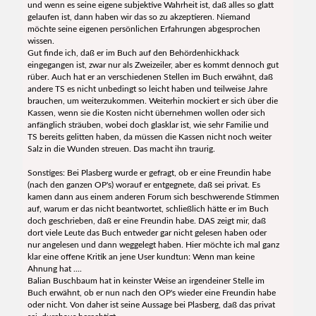
und wenn es seine eigene subjektive Wahrheit ist, daß alles so glatt
gelaufen ist, dann haben wir das so zu akzeptieren. Niemand
möchte seine eigenen persönlichen Erfahrungen abgesprochen
wissen.
Gut finde ich, daß er im Buch auf den Behördenhickhack
eingegangen ist, zwar nur als Zweizeiler, aber es kommt dennoch gut
rüber. Auch hat er an verschiedenen Stellen im Buch erwähnt, daß
andere TS es nicht unbedingt so leicht haben und teilweise Jahre
brauchen, um weiterzukommen. Weiterhin mockiert er sich über die
Kassen, wenn sie die Kosten nicht übernehmen wollen oder sich
anfänglich sträuben, wobei doch glasklar ist, wie sehr Familie und
TS bereits gelitten haben, da müssen die Kassen nicht noch weiter
Salz in die Wunden streuen. Das macht ihn traurig.
Sonstiges: Bei Plasberg wurde er gefragt, ob er eine Freundin habe
(nach den ganzen OP's) worauf er entgegnete, daß sei privat. Es
kamen dann aus einem anderen Forum sich beschwerende Stimmen
auf, warum er das nicht beantwortet, schließlich hätte er im Buch
doch geschrieben, daß er eine Freundin habe. DAS zeigt mir, daß
dort viele Leute das Buch entweder gar nicht gelesen haben oder
nur angelesen und dann weggelegt haben. Hier möchte ich mal ganz
klar eine offene Kritik an jene User kundtun: Wenn man keine
Ahnung hat ....
Balian Buschbaum hat in keinster Weise an irgendeiner Stelle im
Buch erwähnt, ob er nun nach den OP's wieder eine Freundin habe
oder nicht. Von daher ist seine Aussage bei Plasberg, daß das privat