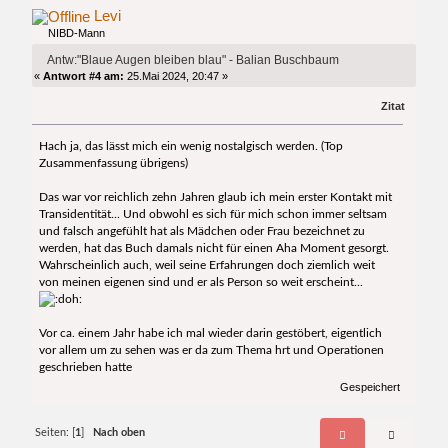
Levi
NIBD-Mann
Antw:"Blaue Augen bleiben blau" - Balian Buschbaum
«
Antwort #4 am:
25.Mai 2024, 20:47 »
Zitat
Hach ja, das lässt mich ein wenig nostalgisch werden. (Top
Zusammenfassung übrigens)
Das war vor reichlich zehn Jahren glaub ich mein erster Kontakt mit
Transidentität... Und obwohl es sich für mich schon immer seltsam
und falsch angefühlt hat als Mädchen oder Frau bezeichnet zu
werden, hat das Buch damals nicht für einen Aha Moment gesorgt.
Wahrscheinlich auch, weil seine Erfahrungen doch ziemlich weit
von meinen eigenen sind und er als Person so weit erscheint...
Vor ca. einem Jahr habe ich mal wieder darin gestöbert, eigentlich
vor allem um zu sehen was er da zum Thema hrt und Operationen
geschrieben hatte
Gespeichert
Seiten: [
1
]
Nach oben