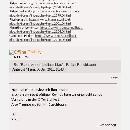
Klitpensanierung:
https://www.transsexualitaet-
nibd.de/forum/index.php/topic,2898.0.html
Klitpenvollendung:
https://www.transsexualitaet-
nibd.de/forum/index.php/topic,2899.0.html
Phalloplastik:
https://www.transsexualitaet-
nibd.de/forum/index.php/topic,2901.0.html
Harnröhrenkorrektur:
https://www.transsexualitaet-
nibd.de/forum/index.php/topic,2924.0.html
Glans und Hoden:
https://www.transsexualitaet-
nibd.de/forum/index.php/topic,2926.0.html
ChiliLily
NIBD-Frau
Re: "Blaue Augen bleiben blau" - Balian Buschbaum
«
Antwort #1 am:
08.Jun 2011, 18:43 »
Zitat
Hab mal ein Interview mit ihm gesehn.
Is schon ein recht pfiffiger Kerl, da ham wir eine recht solide
Vertretung in der Öffentlichkeit.
Also Thumbs up for Mr. Buschbaum.
LG
Steffi
Gespeichert