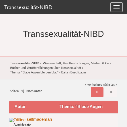
Transsexualität-NIBD
Transsexualität-NIBD
Transsexualität-NIBD
»
Wissenschaft, Veröffentlichungen, Medien & Co
»
Bücher und Veröffentlichungen über Transsexualität
»
Thema:
"Blaue Augen bleiben blau" - Balian Buschbaum
« vorheriges
nächstes »
Seiten: [
1
]
Nach unten
Autor
Thema: "Blaue Augen
bleiben blau" - Balian Buschbaum (Gelesen 23321
selfmademan
Administrator