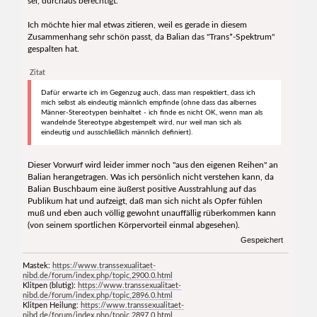
sei, durchaus berechtigt.
Ich möchte hier mal etwas zitieren, weil es gerade in diesem
Zusammenhang sehr schön passt, da Balian das "Trans*-Spektrum"
gespalten hat.
Zitat
Dafür erwarte ich im Gegenzug auch, dass man respektiert, dass ich
mich selbst als eindeutig männlich empfinde (ohne dass das albernes
Männer-Stereotypen beinhaltet - ich finde es nicht OK, wenn man als
wandelnde Stereotype abgestempelt wird, nur weil man sich als
eindeutig und ausschließlich männlich definiert).
Dieser Vorwurf wird leider immer noch "aus den eigenen Reihen" an
Balian herangetragen. Was ich persönlich nicht verstehen kann, da
Balian Buschbaum eine äußerst positive Ausstrahlung auf das
Publikum hat und aufzeigt, daß man sich nicht als Opfer fühlen
muß und eben auch völlig gewohnt unauffällig rüberkommen kann
(von seinem sportlichen Körpervorteil einmal abgesehen).
Gespeichert
Mastek:
https://www.transsexualitaet-
nibd.de/forum/index.php/topic,2900.0.html
Klitpen (blutig):
https://www.transsexualitaet-
nibd.de/forum/index.php/topic,2896.0.html
Klitpen Heilung:
https://www.transsexualitaet-
nibd.de/forum/index.php/topic,2897.0.html