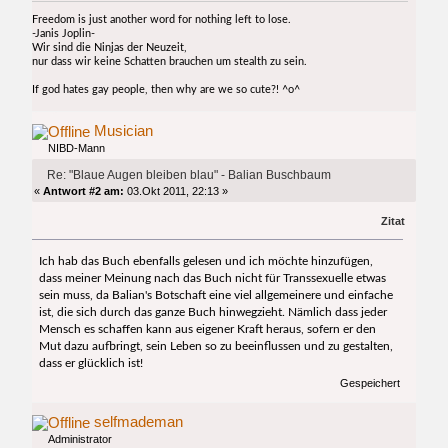
Freedom is just another word for nothing left to lose.
-Janis Joplin-
Wir sind die Ninjas der Neuzeit,
nur dass wir keine Schatten brauchen um stealth zu sein.
If god hates gay people, then why are we so cute?! ^o^
Musician
NIBD-Mann
Re: "Blaue Augen bleiben blau" - Balian Buschbaum
«
Antwort #2 am:
03.Okt 2011, 22:13 »
Zitat
Ich hab das Buch ebenfalls gelesen und ich möchte hinzufügen,
dass meiner Meinung nach das Buch nicht für Transsexuelle etwas
sein muss, da Balian's Botschaft eine viel allgemeinere und einfache
ist, die sich durch das ganze Buch hinwegzieht. Nämlich dass jeder
Mensch es schaffen kann aus eigener Kraft heraus, sofern er den
Mut dazu aufbringt, sein Leben so zu beeinflussen und zu gestalten,
dass er glücklich ist!
Gespeichert
selfmademan
Administrator