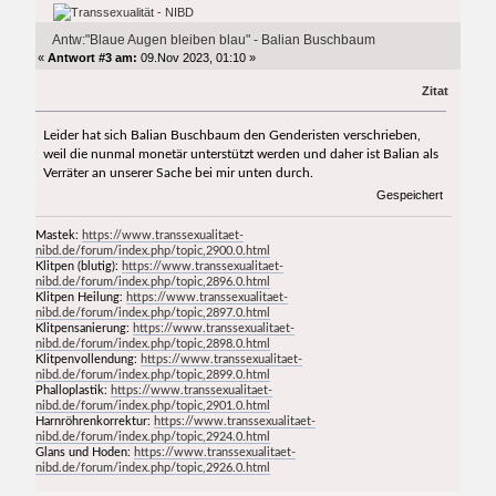
Antw:"Blaue Augen bleiben blau" - Balian Buschbaum
«
Antwort #3 am:
09.Nov 2023, 01:10 »
Zitat
Leider hat sich Balian Buschbaum den Genderisten verschrieben,
weil die nunmal monetär unterstützt werden und daher ist Balian als
Verräter an unserer Sache bei mir unten durch.
Gespeichert
Mastek:
https://www.transsexualitaet-
nibd.de/forum/index.php/topic,2900.0.html
Klitpen (blutig):
https://www.transsexualitaet-
nibd.de/forum/index.php/topic,2896.0.html
Klitpen Heilung:
https://www.transsexualitaet-
nibd.de/forum/index.php/topic,2897.0.html
Klitpensanierung:
https://www.transsexualitaet-
nibd.de/forum/index.php/topic,2898.0.html
Klitpenvollendung:
https://www.transsexualitaet-
nibd.de/forum/index.php/topic,2899.0.html
Phalloplastik:
https://www.transsexualitaet-
nibd.de/forum/index.php/topic,2901.0.html
Harnröhrenkorrektur:
https://www.transsexualitaet-
nibd.de/forum/index.php/topic,2924.0.html
Glans und Hoden:
https://www.transsexualitaet-
nibd.de/forum/index.php/topic,2926.0.html