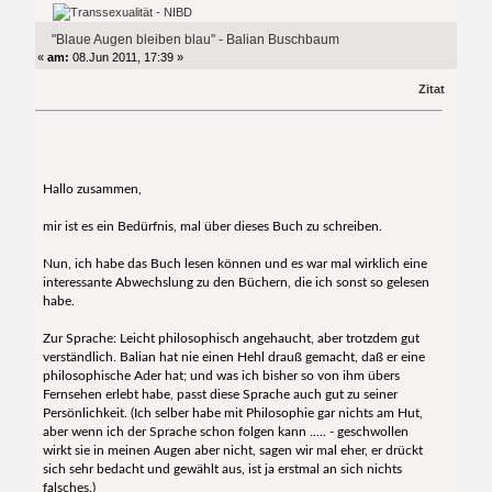
mal)
"Blaue Augen bleiben blau" - Balian Buschbaum
«
am:
08.Jun 2011, 17:39 »
Zitat
Hallo zusammen,
mir ist es ein Bedürfnis, mal über dieses Buch zu schreiben.
Nun, ich habe das Buch lesen können und es war mal wirklich eine
interessante Abwechslung zu den Büchern, die ich sonst so gelesen
habe.
Zur Sprache: Leicht philosophisch angehaucht, aber trotzdem gut
verständlich. Balian hat nie einen Hehl drauß gemacht, daß er eine
philosophische Ader hat; und was ich bisher so von ihm übers
Fernsehen erlebt habe, passt diese Sprache auch gut zu seiner
Persönlichkeit. (Ich selber habe mit Philosophie gar nichts am Hut,
aber wenn ich der Sprache schon folgen kann ..... - geschwollen
wirkt sie in meinen Augen aber nicht, sagen wir mal eher, er drückt
sich sehr bedacht und gewählt aus, ist ja erstmal an sich nichts
falsches.)