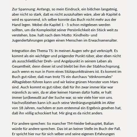
Zur Spannung: Anfangs, so mein Eindruck, ein bißchen langatmig,
aber nicht so stark, daß es nicht auszuhalten wäre, aber ab Kapitel 6
wird es spannend, ich selber konnte das Buch nicht mehr aus der
Hand legen. Wobei die Kapitel 1 - 5 schon mitgelesen werden
sollten, um die Komplexität seiner Persönlichkeit ein Stück weit zu
verstehen, bzw. halt nach dem Motto: Kindheits- und
Jugenderfahrungen prägen einen Menschen im Erwachsenenalter.
Integration des Thema TS: In meinen Augen sehr gut verknüpft. Es
kommt als ein wichtiger und prägender Punkt rüber, aber eben nicht
als ausschließlicher Dreh- und Angelpunkt in seinem Leben als
Gesamtheit, denn dieser ist und bleibt bei ihm der Stabhochsprung,
auch wenn es nun in Form eines Stützpunkttrainers ist. Es kommt im
Buch gut rüber, daß man trotz TS ein durchaus "stinknormales"
Alltagsleben führen kann und wir keine grünen Monster vom Mars
sind. Auch kommt es gut rüber, daß für ihn zwar immer klar war
männlich zu sein, da er aber keinen Namen dafür hatte, er halt
immer (un)bewußt auf der Suche war, so wie viele hier von uns.
Nachvollziehen kann ich auch seine Verdrängungstaktik im Alter
von 18 Jahren, nachdem er zum erstenmal ein Ergebnis gesehen hat,
daß ihn völlig schockiert hat. Mir ging es da nicht anders.
Für andere sprechen: So mancher TM-Neider behauptet, Balian
würde für andere sprechen. Das ist an keiner Stelle im Buch der Fall.
Er spricht hier nur für sich selber und seine eigenen Erfahrungen